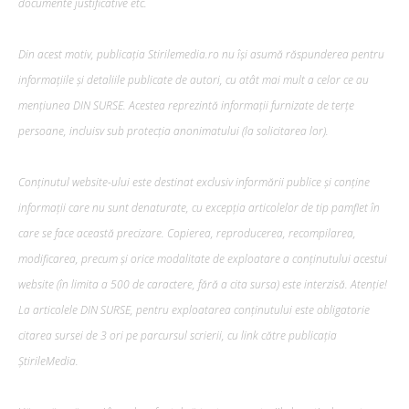
documente justificative etc.
Din acest motiv, publicația Stirilemedia.ro nu își asumă răspunderea pentru
informațiile și detaliile publicate de autori, cu atât mai mult a celor ce au
mențiunea DIN SURSE. Acestea reprezintă informații furnizate de terțe
persoane, incluisv sub protecția anonimatului (la solicitarea lor).
Conținutul website-ului este destinat exclusiv informării publice și conține
informații care nu sunt denaturate, cu excepția articolelor de tip pamflet în
care se face această precizare. Copierea, reproducerea, recompilarea,
modificarea, precum şi orice modalitate de exploatare a conținutului acestui
website (în limita a 500 de caractere, fără a cita sursa) este interzisă. Atenție!
La articolele DIN SURSE, pentru exploatarea conținutului este obligatorie
citarea sursei de 3 ori pe parcursul scrierii, cu link către publicația
ȘtirileMedia.