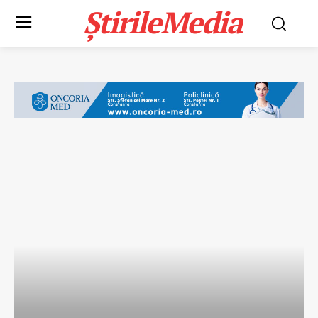
ȘtirileMedia