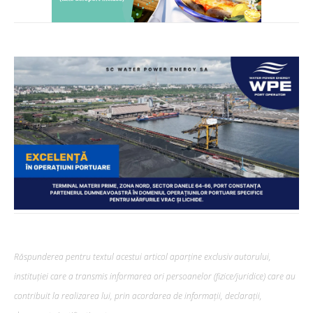
Răspunderea pentru textul acestui articol aparține exclusiv autorului,
instituției care a transmis informarea ori persoanelor (fizice/juridice) care au
contribuit la realizarea lui, prin acordarea de informații, declarații,