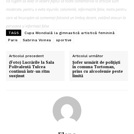
Vă rugăm să aveți în vedere faptul că toate comentariile la articole sunt
moderate, pentru a evita injuriile, calomniile, informațiile false, motiv pentru
care vă încurajăm să comentați folosind un limbaj decent, evitând atacuri la
persoană și informații false.
TAGS
Cupa Mondială la gimnastică artistică feminină
Paris
Sabrina Voinea
sportive
Articolul precedent
Articolul următor
(Foto) Lucrările la Sala
Șofer urmărit de polițiști
Polivalentă Tulcea
în comuna Tortoman,
continuă într-un ritm
prins cu alcoolemie peste
susținut
limită