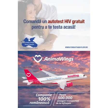
ABONEAZĂ-TE ACUM
StirileMedia.ro
Despre noi
Contactați-ne
Fii reporter
Politica cookie-uri
Politica de Confidențialitate
Publicitate