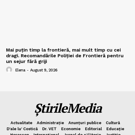
Mai puțin timp la frontieră, mai mult timp cu cei
dragi. Recomandările Poliției de Frontieră pentru
un sejur fără griji
Elena
-
August 9, 2026
ȘtirileMedia
Actualitate
Administrație
Anunțuri publice
Cultură
D’ale lu’ Costică
Dr. VET
Economie
Editorial
Educație
Horoscop
Internațional
Jurnal de cǎlǎtorie
Justiție