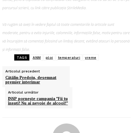
parcursul scrierii, cu link către publicația ȘtirileMedia.
Vă rugăm să aveți în vedere faptul că toate comentariile la articole sunt
moderate, pentru a evita injuriile, calomniile, informațiile false, motiv pentru care
vă încurajăm să comentați folosind un limbaj decent, evitând atacuri la persoană
și informații false.
TAGS
ANM
ploi
temperaturi
vreme
Articolul precedent
Cătălin Predoiu, desemnat
premier interimar
Articolul următor
INSP pornește campania ”Fii tu
însuți! Nu ai nevoie de alcool!”