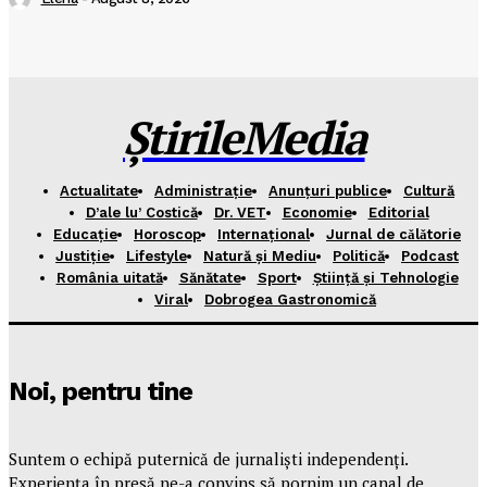
ȘtirileMedia
Actualitate
Administrație
Anunțuri publice
Cultură
D’ale lu’ Costică
Dr. VET
Economie
Editorial
Educație
Horoscop
Internațional
Jurnal de cǎlǎtorie
Justiție
Lifestyle
Natură și Mediu
Politică
Podcast
România uitată
Sănătate
Sport
Știință și Tehnologie
Viral
Dobrogea Gastronomică
Noi, pentru tine
Suntem o echipă puternică de jurnaliști independenți.
Experiența în presă ne-a convins să pornim un canal de