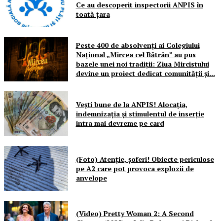
Ce au descoperit inspectorii ANPIS în
toată țara
Peste 400 de absolvenți ai Colegiului
Național „Mircea cel Bătrân” au pus
bazele unei noi tradiții: Ziua Mircistului
devine un proiect dedicat comunității și...
Vești bune de la ANPIS! Alocația,
indemnizația și stimulentul de inserție
intra mai devreme pe card
(Foto) Atenție, șoferi! Obiecte periculose
pe A2 care pot provoca explozii de
anvelope
(Video) Pretty Woman 2: A Second