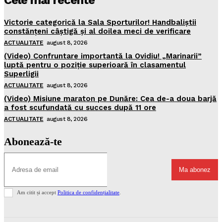
Cele mai recente
Victorie categorică la Sala Sporturilor! Handbaliștii
constănțeni câștigă și al doilea meci de verificare
ACTUALITATE
august 8, 2026
(Video) Confruntare importantă la Ovidiu! „Marinarii”
luptă pentru o poziție superioară în clasamentul
Superligii
ACTUALITATE
august 8, 2026
(Video) Misiune maraton pe Dunăre: Cea de-a doua barjă
a fost scufundată cu succes după 11 ore
ACTUALITATE
august 8, 2026
Abonează-te
Ma abonez
Am citit și accept
Politica de confidențialitate
.