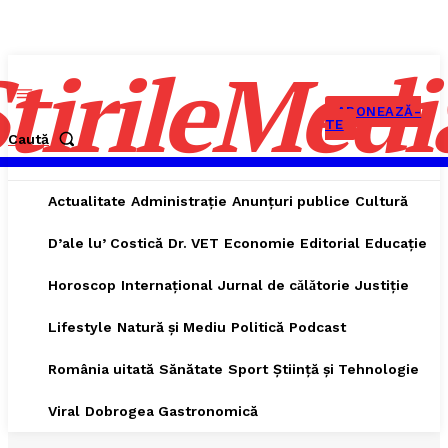
tirileMedi
ABONEAZĂ-
TE
Caută
Actualitate
Administrație
Anunțuri publice
Cultură
D’ale lu’ Costică
Dr. VET
Economie
Editorial
Educație
Horoscop
Internațional
Jurnal de cǎlǎtorie
Justiție
Lifestyle
Natură și Mediu
Politică
Podcast
România uitată
Sănătate
Sport
Știință și Tehnologie
Viral
Dobrogea Gastronomică