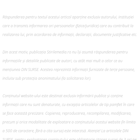
Răspunderea pentru textul acestui articol aparține exclusiv autorului, instituției
care a transmis informarea ori persoanelor (fizice/juridice) care au contribuit la
realizarea lui, prin acordarea de informații, declarații, documente justificative etc.
Din acest motiv, publicația Stirilemedia.ro nu își asumă răspunderea pentru
informațiile și detaliile publicate de autori, cu atât mai mult a celor ce au
mențiunea DIN SURSE. Acestea reprezintă informații furnizate de terțe persoane,
incluisv sub protecția anonimatului (la solicitarea lor).
Conținutul website-ului este destinat exclusiv informării publice și conține
informații care nu sunt denaturate, cu excepția articolelor de tip pamflet în care
se face această precizare. Copierea, reproducerea, recompilarea, modificarea,
precum şi orice modalitate de exploatare a conținutului acestui website (în limita
a 500 de caractere, fără a cita sursa) este interzisă. Atenție! La articolele DIN
SURSE, pentru exploatarea conținutului este obligatorie citarea sursei de 3 ori pe