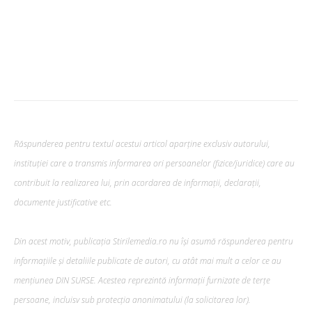
Răspunderea pentru textul acestui articol aparține exclusiv autorului,
instituției care a transmis informarea ori persoanelor (fizice/juridice) care au
contribuit la realizarea lui, prin acordarea de informații, declarații,
documente justificative etc.
Din acest motiv, publicația Stirilemedia.ro nu își asumă răspunderea pentru
informațiile și detaliile publicate de autori, cu atât mai mult a celor ce au
mențiunea DIN SURSE. Acestea reprezintă informații furnizate de terțe
persoane, incluisv sub protecția anonimatului (la solicitarea lor).