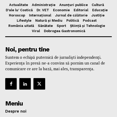
Actualitate
Administrație
Anunțuri publice
Cultură
D’ale lu’ Costică
Dr. VET
Economie
Editorial
Educație
Horoscop
Internațional
Jurnal de cǎlǎtorie
Justiție
Lifestyle
Natură și Mediu
Politică
Podcast
România uitată
Sănătate
Sport
Știință și Tehnologie
Viral
Dobrogea Gastronomică
Noi, pentru tine
Suntem o echipă puternică de jurnaliști independenți.
Experiența în presă ne-a convins să pornim un canal de
comunicare ce are la bază, mai ales, transparența.
Meniu
Despre noi