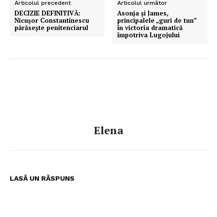
Articolul precedent
Articolul următor
DECIZIE DEFINITIVĂ:
Asonja și James,
Nicușor Constantinescu
principalele „guri de tun”
părăsește penitenciarul
în victoria dramatică
împotriva Lugojului
Elena
Pentru și mai mult conținut
exclusiv!
LASĂ UN RĂSPUNS