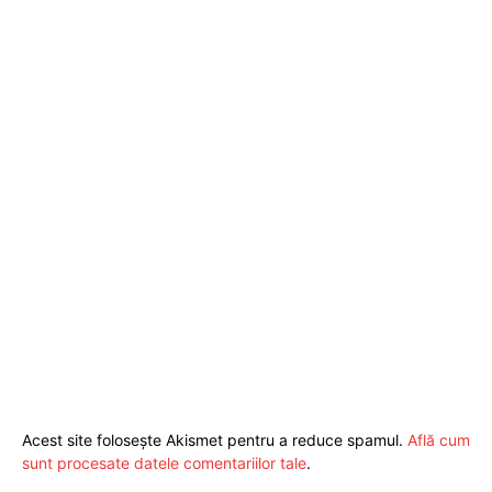
ABONEAZĂ-TE ACUM
StirileMedia.ro
Despre noi
Contactați-ne
Fii reporter
Politica cookie-uri
Acest site folosește Akismet pentru a reduce spamul.
Află cum
Politica de Confidențialitate
sunt procesate datele comentariilor tale
.
Publicitate