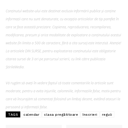
Conținutul website-ului este destinat exclusiv informării publice și conține
informații care nu sunt denaturate, cu excepția articolelor de tip pamflet în
care se face această precizare. Copierea, reproducerea, recompilarea,
modificarea, precum şi orice modalitate de exploatare a conținutului acestui
website (în limita a 500 de caractere, fără a cita sursa) este interzisă. Atenție!
La articolele DIN SURSE, pentru exploatarea conținutului este obligatorie
citarea sursei de 3 ori pe parcursul scrierii, cu link către publicația
ȘtirileMedia.
Vă rugăm să aveți în vedere faptul că toate comentariile la articole sunt
moderate, pentru a evita injuriile, calomniile, informațiile false, motiv pentru
care vă încurajăm să comentați folosind un limbaj decent, evitând atacuri la
persoană și informații false.
TAGS
calendar
clasa pregătitoare
înscrieri
reguli