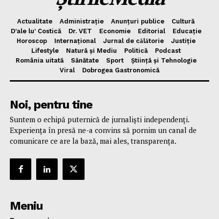
Actualitate
Administrație
Anunțuri publice
Cultură
D’ale lu’ Costică
Dr. VET
Economie
Editorial
Educație
Horoscop
Internațional
Jurnal de cǎlǎtorie
Justiție
Lifestyle
Natură și Mediu
Politică
Podcast
România uitată
Sănătate
Sport
Știință și Tehnologie
Viral
Dobrogea Gastronomică
Noi, pentru tine
Suntem o echipă puternică de jurnaliști independenți.
Experiența în presă ne-a convins să pornim un canal de
comunicare ce are la bază, mai ales, transparența.
Meniu