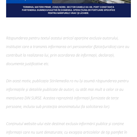
Răspunderea pentru textul acestui articol aparține exclusiv autorului,
instituției care a transmis informarea ori persoanelor (fizice/juridice) care au
contribuit la realizarea lui, prin acordarea de informații, declarații,
documente justificative etc.
Din acest motiv, publicația Stirilemedia.ro nu își asumă răspunderea pentru
informațiile și detaliile publicate de autori, cu atât mai mult a celor ce au
mențiunea DIN SURSE. Acestea reprezintă informații furnizate de terțe
persoane, incluisv sub protecția anonimatului (la solicitarea lor).
Conținutul website-ului este destinat exclusiv informării publice și conține
informații care nu sunt denaturate, cu excepția articolelor de tip pamflet în