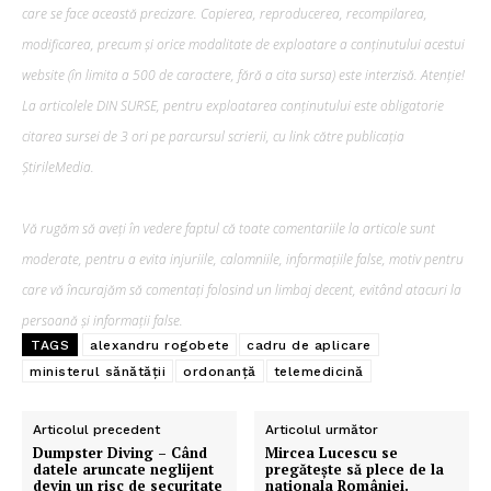
care se face această precizare. Copierea, reproducerea, recompilarea,
modificarea, precum şi orice modalitate de exploatare a conținutului acestui
website (în limita a 500 de caractere, fără a cita sursa) este interzisă. Atenție!
La articolele DIN SURSE, pentru exploatarea conținutului este obligatorie
citarea sursei de 3 ori pe parcursul scrierii, cu link către publicația
ȘtirileMedia.
Vă rugăm să aveți în vedere faptul că toate comentariile la articole sunt
moderate, pentru a evita injuriile, calomniile, informațiile false, motiv pentru
care vă încurajăm să comentați folosind un limbaj decent, evitând atacuri la
persoană și informații false.
TAGS
alexandru rogobete
cadru de aplicare
ministerul sănătății
ordonanță
telemedicină
Articolul precedent
Articolul următor
Dumpster Diving – Când
Mircea Lucescu se
datele aruncate neglijent
pregătește să plece de la
devin un risc de securitate
naționala României.