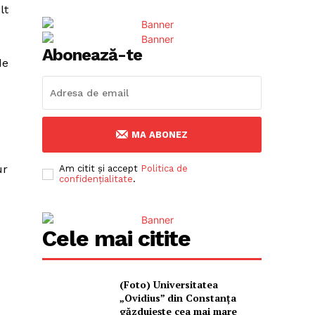
lt
Abonează-te
de
MA ABONEZ
ur
Am citit și accept
Politica de
confidențialitate
.
Cele mai citite
(Foto) Universitatea
„Ovidius” din Constanța
găzduiește cea mai mare