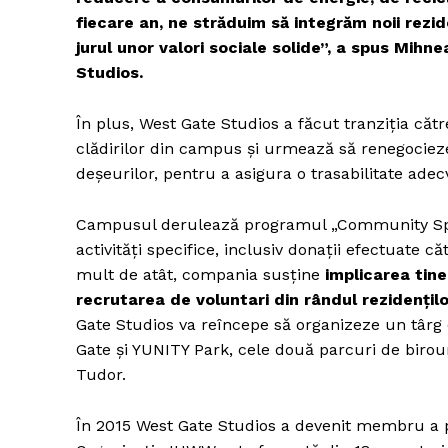
fiecare an, ne străduim să integrăm noii rezi
jurul unor valori sociale solide”, a spus Mi
Studios.
În plus, West Gate Studios a făcut tranziția căt
ABONEAZĂ-T
clădirilor din campus și urmează să renegocieze 
deșeurilor, pentru a asigura o trasabilitate adec
Campusul derulează programul „Community Spiri
activități specifice, inclusiv donații efectuate 
mult de atât, compania susține
implicarea tine
recrutarea de voluntari din rândul rezidențilo
Gate Studios va reîncepe să organizeze un târg 
Gate și YUNITY Park, cele două parcuri de birou
Tudor.
În 2015 West Gate Studios a devenit membru a pr