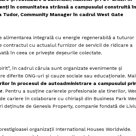
Fii reporter
denți în comunitatea strânsă a campusului construită î
Politica cookie-uri
hnea Tudor, Community Manager în cadrul West Gate
Politica de Confidențialitate
Publicitate
re alimentarea integrală cu energie regenerabilă a tuturor
E ACUM
contractul cu actualul furnizor de servicii de ridicare a
vată în ceea ce privește deșeurile colectate.
t”, în cadrul căruia sunt organizate evenimente și
către diferite ONG-uri și cauze sociale sau educaționale. Mai
rilor în procesul de autoadministrare a campusului pri
r
. Pentru a susține carierele profesionale ale tinerilor, We
de cariere în colaborare cu chiriașii din Business Park We
ri deținute de Genesis Property, companie fondată de Livi
estigioasei organizații International Houses Worldwide.