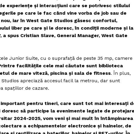
e experiențe și interacțiuni care se potrivesc stilului
legerile pe care le fac când vine vorba de job sau de
aș nou, iar în West Gate Studios găsesc confortul,
ului liber pe care și le doresc, în condiții moderne și la
, a spus Cristian Slave, General Manager, West Gate
ele Junior Suite, cu o suprafață de peste 35 mp, camere
Printre facilitățile cele mai căutate sunt biblioteca
etul de mare viteză, piscina și sala de fitness
. În plus,
 Studios apreciază accesul facil la metrou, dar sunt
mai mult
ea spațiilor de cazare.
xclusiv!
StirileMedia.ro
important pentru tineri, care sunt tot mai interesați d
și doresc să participe la evenimente legate de protejar
versitar 2024-2025, vom veni și mai mult în întâmpinarea
Despre noi
colectare a echipamentelor electronice și hainelor, de
Contactați-ne
e și reutilizare a bateriilor, hainelor și PET-urilor. În