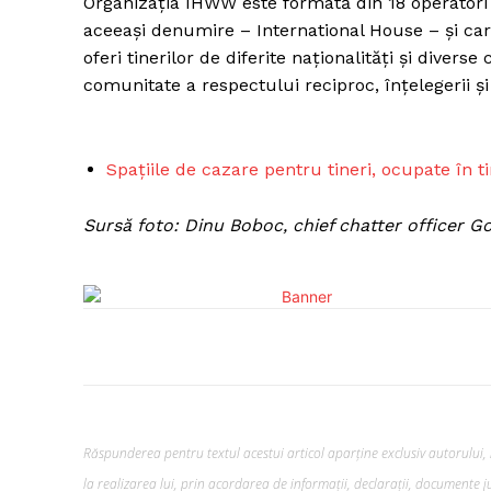
Organizația IHWW este formată din 18 operatori
aceeaşi denumire – International House – şi c
oferi tinerilor de diferite naționalități şi divers
comunitate a respectului reciproc, înţelegerii şi 
Spațiile de cazare pentru tineri, ocupate în 
Sursă foto: Dinu Boboc, chief chatter officer G
Răspunderea pentru textul acestui articol aparține exclusiv autorului, i
la realizarea lui, prin acordarea de informații, declarații, documente jus