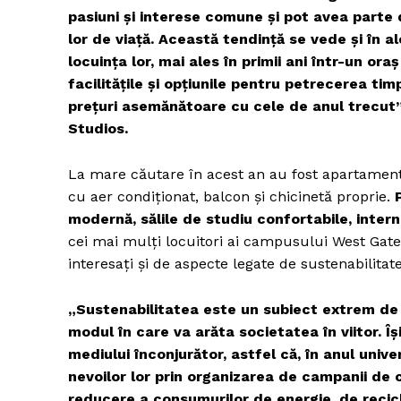
pasiuni și interese comune și pot avea parte d
lor de viață. Această tendință se vede și în a
locuința lor, mai ales în primii ani într-un or
facilitățile și opțiunile pentru petrecerea timp
prețuri asemănătoare cu cele de anul trecut”
Studios.
La mare căutare în acest an au fost apartament
cu aer condiționat, balcon și chicinetă proprie.
modernă, sălile de studiu confortabile, intern
cei mai mulți locuitori ai campusului West Gate
Pentru și 
interesați și de aspecte legate de sustenabilitat
conținut e
„Sustenabilitatea este un subiect extrem de 
modul în care va arăta societatea în viitor. Î
mediului înconjurător, astfel că, în anul uni
nevoilor lor prin organizarea de campanii de 
reducere a consumurilor de energie, de reciclar