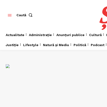
Caută
Actualitate
Administrație
Anunțuri publice
Cultură
Justiție
Lifestyle
Natură și Mediu
Politică
Podcast