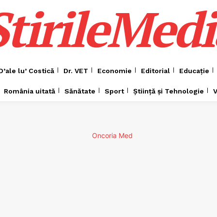
ȘtirileMedi
D’ale lu’ Costică
Dr. VET
Economie
Editorial
Educație
România uitată
Sănătate
Sport
Știință și Tehnologie
V