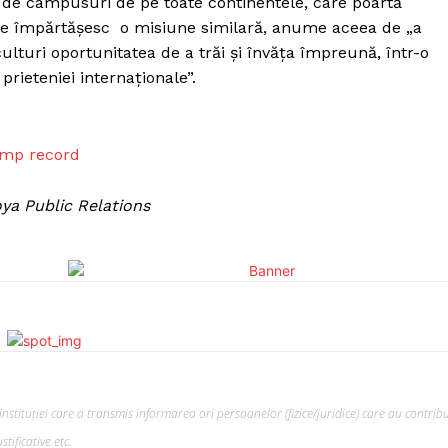
 de campusuri de pe toate continentele, care poartă
are împărtășesc o misiune similară, anume aceea de „a
e culturi oportunitatea de a trăi şi învăţa împreună, într-o
prieteniei internaţionale”.
timp record
oya Public Relations
nstituției care a transmis informarea ori persoanelor (fizice/juridice) care au contribu
tificative etc.