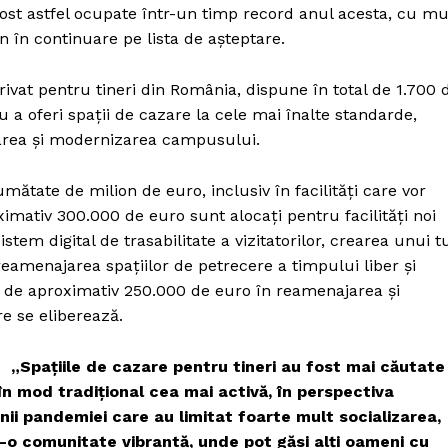
fost astfel ocupate într-un timp record anul acesta, cu mu
ân în continuare pe lista de așteptare.
ivat pentru tineri din România, dispune în total de 1.700 
 a oferi spații de cazare la cele mai înalte standarde,
tarea și modernizarea campusului.
 jumătate de milion de euro, inclusiv în facilități care vor
oximativ 300.000 de euro sunt alocați pentru facilități noi
em digital de trasabilitate a vizitatorilor, crearea unui t
reamenajarea spațiilor de petrecere a timpului liber și
le de aproximativ 250.000 de euro în reamenajarea și
e se eliberează.
„Spațiile de cazare pentru tineri au fost mai căutate
 în mod tradițional cea mai activă, în perspectiva
nii pandemiei care au limitat foarte mult socializarea,
tr-o comunitate vibrantă, unde pot găsi alți oameni cu