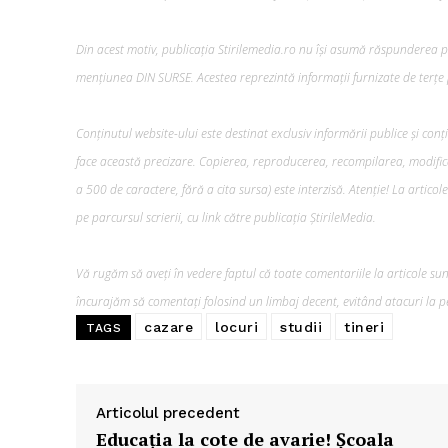
Din acest motiv, publicația Stirilemedia.ro nu își asumă răspunderea pen
mențiunea DIN SURSE. Acestea reprezintă informații furnizate de terțe p
Conținutul website-ului este destinat exclusiv informării publice și conț
face această precizare. Copierea, reproducerea, recompilarea, modifica
a 500 de caractere, fără a cita sursa) este interzisă. Atenție! La artico
pe parcursul scrierii, cu link către publicația ȘtirileMedia.
Vă rugăm să aveți în vedere faptul că toate comentariile la articole sunt
încurajăm să comentați folosind un limbaj decent, evitând atacuri la pe
cazare
locuri
studii
tineri
TAGS
Articolul precedent
Educația la cote de avarie! Școala