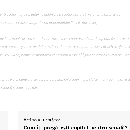
tru informațiile și detaliile publicate de autori, cu atât mai mult a celor ce au
ersoane, incluisv sub protecția anonimatului (la solicitarea lor).
ine informații care nu sunt denaturate, cu excepția articolelor de tip pamflet în care s
rea, precum şi orice modalitate de exploatare a conținutului acestui website (în limi
lele DIN SURSE, pentru exploatarea conținutului este obligatorie citarea sursei de 3 ori
 moderate, pentru a evita injuriile, calomniile, informațiile false, motiv pentru care v
rsoană și informații false.
Articolul următor
Cum îți pregătești copilul pentru școală?