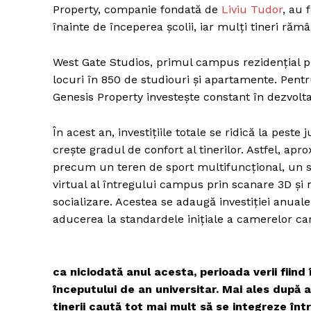
Property, companie fondată de
Liviu Tudor
, au 
înainte de începerea școlii, iar mulți tineri răm
West Gate Studios, primul campus rezidențial pr
locuri în 850 de studiouri și apartamente. Pentru
Genesis Property investește constant în dezvol
În acest an, investițiile totale se ridică la peste
crește gradul de confort al tinerilor. Astfel, apr
precum un teren de sport multifuncțional, un sist
virtual al întregului campus prin scanare 3D și 
socializare. Acestea se adaugă investiției anua
aducerea la standardele inițiale a camerelor car
ca niciodată anul acesta, perioada verii fiind
începutului de an universitar. Mai ales după a
tinerii caută tot mai mult să se integreze în