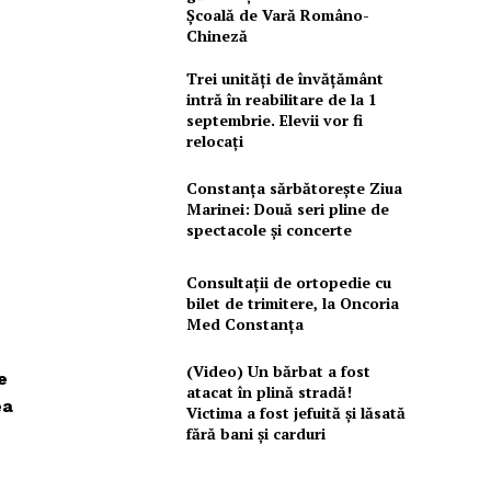
Școală de Vară Româno-
Chineză
Trei unități de învățământ
intră în reabilitare de la 1
septembrie. Elevii vor fi
relocați
Constanța sărbătorește Ziua
Marinei: Două seri pline de
spectacole și concerte
Consultații de ortopedie cu
bilet de trimitere, la Oncoria
Med Constanța
(Video) Un bărbat a fost
e
atacat în plină stradă!
ea
Victima a fost jefuită și lăsată
fără bani și carduri