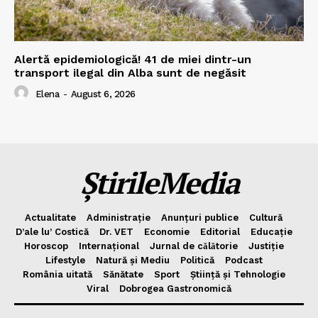
Alertă epidemiologică! 41 de miei dintr-un
transport ilegal din Alba sunt de negăsit
Elena
-
August 6, 2026
ȘtirileMedia
Actualitate
Administrație
Anunțuri publice
Cultură
D’ale lu’ Costică
Dr. VET
Economie
Editorial
Educație
Horoscop
Internațional
Jurnal de cǎlǎtorie
Justiție
Lifestyle
Natură și Mediu
Politică
Podcast
România uitată
Sănătate
Sport
Știință și Tehnologie
Viral
Dobrogea Gastronomică