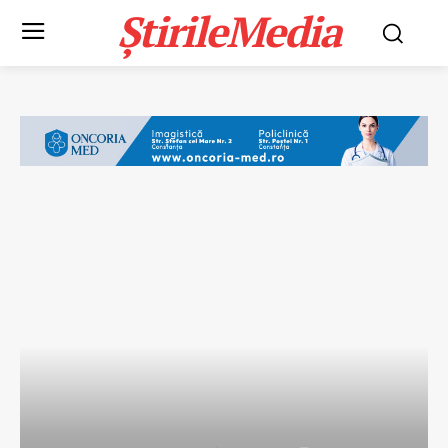
ȘtirileMedia