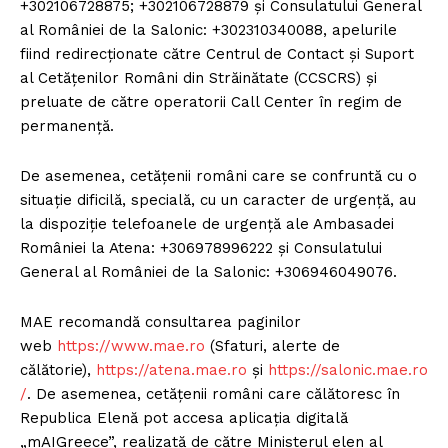
+302106728875; +302106728879 și Consulatului General
al României de la Salonic: +302310340088, apelurile
fiind redirecționate către Centrul de Contact și Suport
al Cetățenilor Români din Străinătate (CCSCRS) și
preluate de către operatorii Call Center în regim de
permanență.
De asemenea, cetățenii români care se confruntă cu o
situație dificilă, specială, cu un caracter de urgență, au
la dispoziție telefoanele de urgență ale Ambasadei
României la Atena: +306978996222 și Consulatului
General al României de la Salonic: +306946049076.
MAE recomandă consultarea paginilor
web
https://www.mae.ro
(Sfaturi, alerte de
călătorie),
https://atena.mae.ro
și
https://salonic.mae.ro
/
. De asemenea, cetățenii români care călătoresc în
Republica Elenă pot accesa aplicația digitală
„mAIGreece”, realizată de către Ministerul elen al