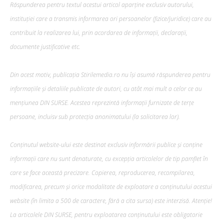
Răspunderea pentru textul acestui articol aparține exclusiv autorului,
instituției care a transmis informarea ori persoanelor (fizice/juridice) care au
contribuit la realizarea lui, prin acordarea de informații, declarații,
documente justificative etc.
Din acest motiv, publicația Stirilemedia.ro nu își asumă răspunderea pentru
informațiile și detaliile publicate de autori, cu atât mai mult a celor ce au
mențiunea DIN SURSE. Acestea reprezintă informații furnizate de terțe
persoane, incluisv sub protecția anonimatului (la solicitarea lor).
Conținutul website-ului este destinat exclusiv informării publice și conține
informații care nu sunt denaturate, cu excepția articolelor de tip pamflet în
care se face această precizare. Copierea, reproducerea, recompilarea,
modificarea, precum şi orice modalitate de exploatare a conținutului acestui
website (în limita a 500 de caractere, fără a cita sursa) este interzisă. Atenție!
La articolele DIN SURSE, pentru exploatarea conținutului este obligatorie