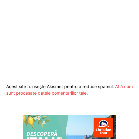
exclusiv!
Acest site folosește Akismet pentru a reduce spamul.
Află cum
ABONEAZĂ-TE ACUM
sunt procesate datele comentariilor tale
.
StirileMedia.ro
Despre noi