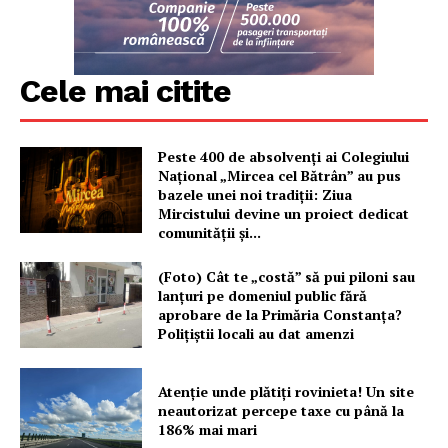
Cele mai citite
Peste 400 de absolvenți ai Colegiului
Național „Mircea cel Bătrân” au pus
bazele unei noi tradiții: Ziua
Mircistului devine un proiect dedicat
comunității și...
(Foto) Cât te „costă” să pui piloni sau
lanțuri pe domeniul public fără
aprobare de la Primăria Constanța?
Polițiștii locali au dat amenzi
Atenție unde plătiți rovinieta! Un site
neautorizat percepe taxe cu până la
186% mai mari