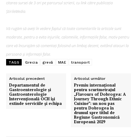
citarea sursei de 3 ori pe parcursul scrierii, cu link către publicația
ȘtirileMedia.
Vă rugăm să aveți în vedere faptul că toate comentariile la articole sunt
moderate, pentru a evita injuriile, calomniile, informațiile false, motiv pentru
care vă încurajăm să comentați folosind un limbaj decent, evitând atacuri la
persoană și informații false.
TAGS
Grecia
grevă
MAE
transport
Articolul precedent
Articolul următor
Departamentul de
Premiu internațional
Gastroenterologie și
pentru scurtmetrajul
Gastroenterologie
„Flavours of Dobrogea: A
Intervențională OCH își
Journey Through Ethnic
extinde serviciile și echipa
Cuisine”: un nou pas
pentru Dobrogea în
drumul spre titlul de
Regiune Gastronomică
Europeană 2029