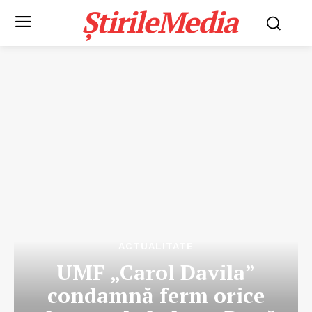
ȘtirileMedia
ACTUALITATE
UMF „Carol Davila”
condamnă ferm orice