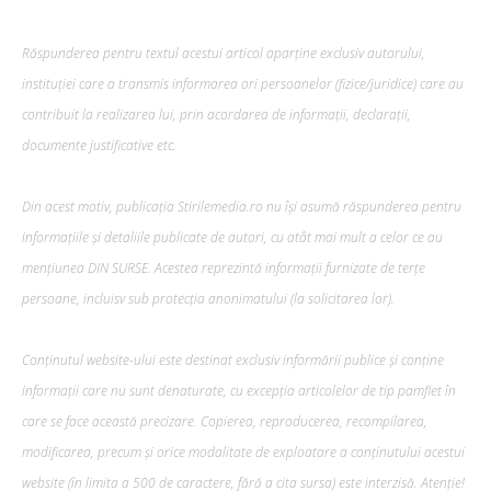
Răspunderea pentru textul acestui articol aparține exclusiv autorului,
instituției care a transmis informarea ori persoanelor (fizice/juridice) care au
contribuit la realizarea lui, prin acordarea de informații, declarații,
documente justificative etc.
Din acest motiv, publicația Stirilemedia.ro nu își asumă răspunderea pentru
informațiile și detaliile publicate de autori, cu atât mai mult a celor ce au
mențiunea DIN SURSE. Acestea reprezintă informații furnizate de terțe
persoane, incluisv sub protecția anonimatului (la solicitarea lor).
Conținutul website-ului este destinat exclusiv informării publice și conține
informații care nu sunt denaturate, cu excepția articolelor de tip pamflet în
care se face această precizare. Copierea, reproducerea, recompilarea,
modificarea, precum şi orice modalitate de exploatare a conținutului acestui
website (în limita a 500 de caractere, fără a cita sursa) este interzisă. Atenție!