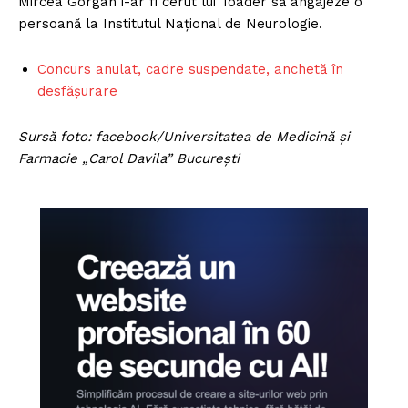
Mircea Gorgan i-ar fi cerut lui Toader să angajeze o
persoană la Institutul Național de Neurologie.
Concurs anulat, cadre suspendate, anchetă în
desfășurare
Sursă foto: facebook/Universitatea de Medicină și
Farmacie „Carol Davila” București