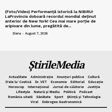
(Foto/Video) Performanță istorică la NIBIRU!
LaProvincia doboară recordul mondial deținut
anterior de New York! Cea mai mare porție de
aripioare din lume, pregătită de...
Elena
-
August 7, 2026
ȘtirileMedia
Actualitate
Administrație
Anunțuri publice
Cultură
D’ale lu’ Costică
Dr. VET
Economie
Editorial
Educație
Horoscop
Internațional
Jurnal de cǎlǎtorie
Justiție
Lifestyle
Natură și Mediu
Politică
Podcast
România uitată
Sănătate
Sport
Știință și Tehnologie
Viral
Dobrogea Gastronomică