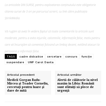
La articolele DIN SURSE, pentru exploatarea conținutului este obligatorie
citarea sursei de 3 ori pe parcursul scrierii, cu link către publicația
ȘtirileMedia.
Vă rugăm să aveți în vedere faptul că toate comentariile la articole sunt
moderate, pentru a evita injuriile, calomniile, informațiile false, motiv pentru
care vă încurajăm să comentați folosind un limbaj decent, evitând atacuri la
persoană și informații false.
TAGS
cadre didcatice
cercetare
concurs
funcție
suspendare
UMF Carol Davila
Articolul precedent
Articolul următor
Medicii Gorgan Radu-
Alertă de călătorie la nivel
Mircea și Toader Corneliu,
maxim în Libia: Românii
cercetați pentru luare și
sunt sfătuiți să plece de
dare de mită
urgență