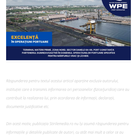
Răspunderea pentru textul acestui articol aparține exclusiv autorului,
instituției care a transmis informarea ori persoanelor (fizice/juridice) care au
contribuit la realizarea lui, prin acordarea de informații, declarații,
documente justificative etc.
Din acest motiv, publicația Stirilemedia.ro nu își asumă răspunderea pentru
informațiile și detaliile publicate de autori, cu atât mai mult a celor ce au