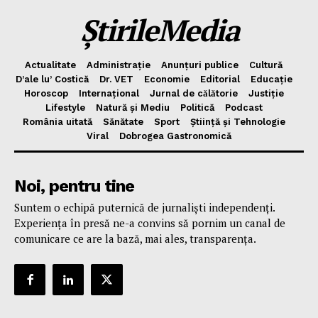
ȘtirileMedia
Actualitate
Administrație
Anunțuri publice
Cultură
D’ale lu’ Costică
Dr. VET
Economie
Editorial
Educație
Horoscop
Internațional
Jurnal de cǎlǎtorie
Justiție
Lifestyle
Natură și Mediu
Politică
Podcast
România uitată
Sănătate
Sport
Știință și Tehnologie
Viral
Dobrogea Gastronomică
Noi, pentru tine
Suntem o echipă puternică de jurnaliști independenți.
Experiența în presă ne-a convins să pornim un canal de
comunicare ce are la bază, mai ales, transparența.