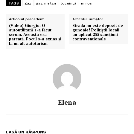
TAGS
gaz
gaz metan
locuință
miros
Articolul precedent
Articolul următor
(Video) Giurgiu: O
Strada nu este depozit de
autoutilitară s-a făcut
gunoaie! Polițiștii locali
scrum. Aceasta era
au aplicat 255 sancțiuni
parcată. Focul s-a extins și
contravenționale
la un alt autoturism
Elena
LASĂ UN RĂSPUNS