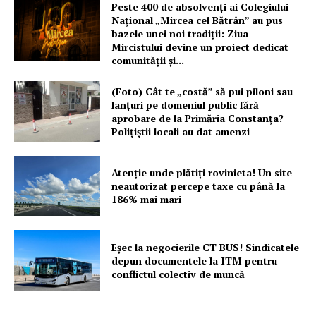
Peste 400 de absolvenți ai Colegiului
Național „Mircea cel Bătrân” au pus
bazele unei noi tradiții: Ziua
Mircistului devine un proiect dedicat
comunității și...
(Foto) Cât te „costă” să pui piloni sau
lanțuri pe domeniul public fără
aprobare de la Primăria Constanța?
Polițiștii locali au dat amenzi
Atenție unde plătiți rovinieta! Un site
neautorizat percepe taxe cu până la
186% mai mari
Eșec la negocierile CT BUS! Sindicatele
depun documentele la ITM pentru
conflictul colectiv de muncă