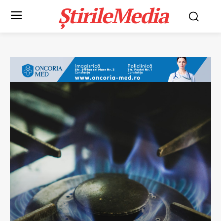
ȘtirileMedia