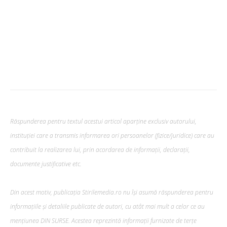
Răspunderea pentru textul acestui articol aparține exclusiv autorului,
instituției care a transmis informarea ori persoanelor (fizice/juridice) care au
contribuit la realizarea lui, prin acordarea de informații, declarații,
documente justificative etc.
Din acest motiv, publicația Stirilemedia.ro nu își asumă răspunderea pentru
informațiile și detaliile publicate de autori, cu atât mai mult a celor ce au
mențiunea DIN SURSE. Acestea reprezintă informații furnizate de terțe