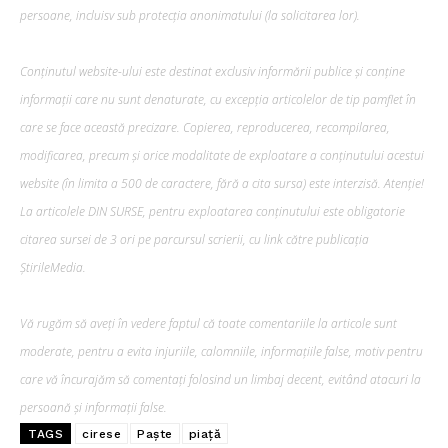
persoane, incluisv sub protecția anonimatului (la solicitarea lor).
Conținutul website-ului este destinat exclusiv informării publice și conține
informații care nu sunt denaturate, cu excepția articolelor de tip pamflet în
care se face această precizare. Copierea, reproducerea, recompilarea,
modificarea, precum şi orice modalitate de exploatare a conținutului acestui
website (în limita a 500 de caractere, fără a cita sursa) este interzisă. Atenție!
La articolele DIN SURSE, pentru exploatarea conținutului este obligatorie
citarea sursei de 3 ori pe parcursul scrierii, cu link către publicația
ȘtirileMedia.
Vă rugăm să aveți în vedere faptul că toate comentariile la articole sunt
moderate, pentru a evita injuriile, calomniile, informațiile false, motiv pentru
care vă încurajăm să comentați folosind un limbaj decent, evitând atacuri la
persoană și informații false.
TAGS
cirese
Paşte
piaţă