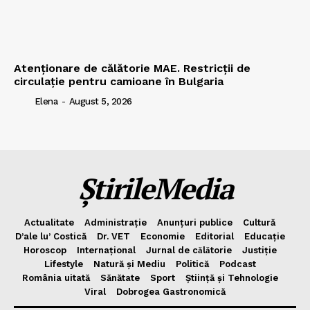
Atenționare de călătorie MAE. Restricții de
circulație pentru camioane în Bulgaria
Elena
-
August 5, 2026
ȘtirileMedia
Actualitate
Administrație
Anunțuri publice
Cultură
D’ale lu’ Costică
Dr. VET
Economie
Editorial
Educație
Horoscop
Internațional
Jurnal de cǎlǎtorie
Justiție
Lifestyle
Natură și Mediu
Politică
Podcast
România uitată
Sănătate
Sport
Știință și Tehnologie
Viral
Dobrogea Gastronomică