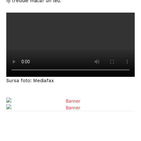
îţi trebuie măcar un leu.
Sursa foto: Mediafax