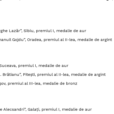
ghe Lazăr”, Sibiu, premiul I, medalie de aur
anuil Gojdu”, Oradea, premiul al II-lea, medalie de argint
 Suceava, premiul I, medalie de aur
 Brătianu”, Pitești, premiul al II-lea, medalie de argint
mai mult
xclusiv!
așov, premiul al III-lea, medalie de bronz
StirileMedia.ro
Despre noi
Contactați-ne
e Alecsandri”, Galați, premiul I, medalie de aur