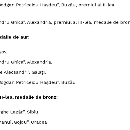
Fii reporter
odgan Petriceicu Hașdeu”, Buzău, premiul al II-lea,
Politica cookie-uri
Politica de Confidențialitate
ndru Ghica”, Alexandria, premiul al III-lea, medalie de bro
Publicitate
dalie de aur:
E ACUM
șov,
ndru Ghica”, Alexandria,
e Alecsandri”, Galați,
Bogdan Petriceicu Hașdeu”, Buzău
II-lea, medalie de bronz:
ghe Lazăr”, Sibiu
manuil Gojdu”, Oradea