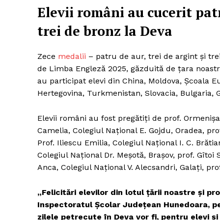
Elevii români au cucerit patr
trei de bronz la Deva
Zece
medalii
– patru de aur, trei de argint și t
de Limba Engleză 2025, găzduită de țara noastră
au participat elevi din China, Moldova, Școala 
Hertegovina, Turkmenistan, Slovacia, Bulgaria, G
Elevii români au fost pregătiți de prof. Ormeniș
Camelia, Colegiul Național E. Gojdu, Oradea, pro
Prof. Iliescu Emilia, Colegiul Național I. C. Brăti
Colegiul Național Dr. Meșotă, Brașov, prof. Gîtoi 
Anca, Colegiul Național V. Alecsandri, Galați, p
„Felicitări elevilor din lotul țării noastre și 
Inspectoratul Şcolar Judeţean Hunedoara, pen
zilele petrecute în Deva vor fi, pentru elevi ș