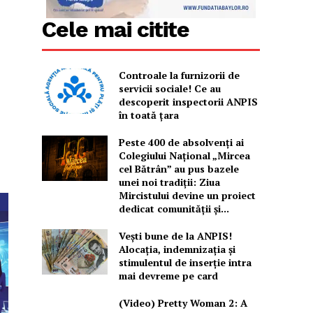
Cele mai citite
Controale la furnizorii de
servicii sociale! Ce au
descoperit inspectorii ANPIS
în toată țara
Peste 400 de absolvenți ai
Colegiului Național „Mircea
cel Bătrân” au pus bazele
unei noi tradiții: Ziua
Mircistului devine un proiect
dedicat comunității și...
Vești bune de la ANPIS!
Alocația, indemnizația și
stimulentul de inserție intra
mai devreme pe card
(Video) Pretty Woman 2: A