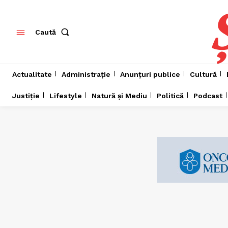
Caută
Actualitate
Administrație
Anunțuri publice
Cultură
Justiție
Lifestyle
Natură și Mediu
Politică
Podcast