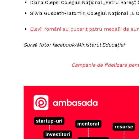
Diana Clepș, Colegiul Național „Petru Rareș”,
Silvia Gusbeth-Tatomir, Colegiul Național „I. C.
Elevii români au cucerit patru medalii de aur, 
Sursă foto: facebook/Ministerul Educației
Campanie de fidelizare pent