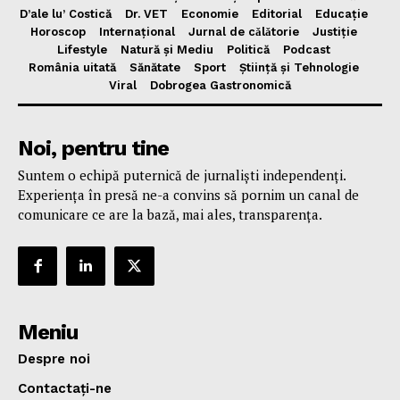
D’ale lu’ Costică
Dr. VET
Economie
Editorial
Educație
Horoscop
Internațional
Jurnal de cǎlǎtorie
Justiție
Lifestyle
Natură și Mediu
Politică
Podcast
România uitată
Sănătate
Sport
Știință și Tehnologie
Viral
Dobrogea Gastronomică
Noi, pentru tine
Suntem o echipă puternică de jurnaliști independenți.
Experiența în presă ne-a convins să pornim un canal de
comunicare ce are la bază, mai ales, transparența.
Meniu
Despre noi
Contactați-ne