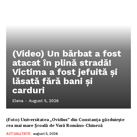
(Video) Un bărbat a fost
atacat în plină stradă!
Victima a fost jefuită și
lăsată fără bani și
carduri
Elena
-
August 5, 2026
(Foto) Universitatea „Ovidius” din Constanța găzduiește
cea mai mare Școală de Vară Româno-Chineză
ACTUALITATE
august 5, 2026