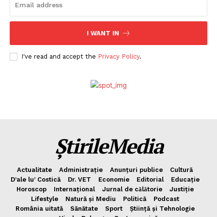
I WANT IN
I've read and accept the
Privacy Policy
.
ȘtirileMedia
Actualitate
Administrație
Anunțuri publice
Cultură
D’ale lu’ Costică
Dr. VET
Economie
Editorial
Educație
Horoscop
Internațional
Jurnal de cǎlǎtorie
Justiție
Lifestyle
Natură și Mediu
Politică
Podcast
România uitată
Sănătate
Sport
Știință și Tehnologie