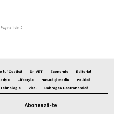
Pagina 1 din 2
e lu’ Costică
Dr. VET
Economie
Editorial
stiție
Lifestyle
Natură și Mediu
Politică
i Tehnologie
Viral
Dobrogea Gastronomică
Abonează-te