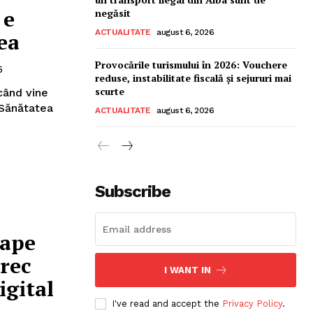
 e
negăsit
ACTUALITATE
august 6, 2026
ea
Provocările turismului în 2026: Vouchere
5
reduse, instabilitate fiscală și sejururi mai
scurte
 când vine
ACTUALITATE
august 6, 2026
Subscribe
oape
trec
I WANT IN
igital
I've read and accept the
Privacy Policy
.