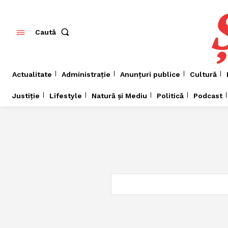
Caută
Actualitate
Administrație
Anunțuri publice
Cultură
Justiție
Lifestyle
Natură și Mediu
Politică
Podcast