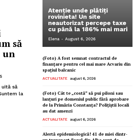
Atenție unde plătiți
rovinieta! Un site
neautorizat percepe taxe
cu până la 186% mai mari
i
Elena
-
August 6, 2026
um să
u un
(Foto) A fost semnat contractul de
finanțare pentru cel mai mare Acvariu din
spațiul balcanic
25
ACTUALITATE
august 6, 2026
 uită să
(Foto) Cât te „costă” să pui piloni sau
lanțuri pe domeniul public fără aprobare
de la Primăria Constanța? Polițiștii locali
au dat amenzi
ACTUALITATE
august 6, 2026
Alertă epidemiologică! 41 de miei dintr-
un transport ilegal din Alba sunt de