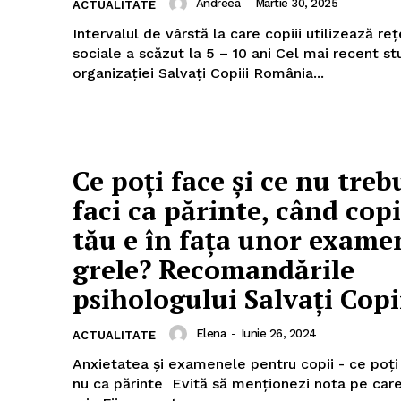
Andreea
-
Martie 30, 2025
ACTUALITATE
Intervalul de vârstă la care copiii utilizează re
sociale a scăzut la 5 – 10 ani Cel mai recent studiul al
organizației Salvați Copiii România...
Ce poți face și ce nu treb
faci ca părinte, când copi
tău e în fața unor exame
grele? Recomandările
psihologului Salvați Copii
Elena
-
Iunie 26, 2024
ACTUALITATE
Anxietatea și examenele pentru copii - ce poți 
nu ca părinte Evită să menționezi nota pe care dorești să