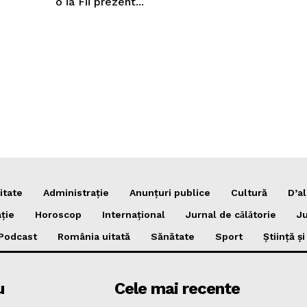
o ia Fii prezent...
itate
Administrație
Anunțuri publice
Cultură
D’al
ție
Horoscop
Internațional
Jurnal de cǎlǎtorie
Ju
Podcast
România uitată
Sănătate
Sport
Știință ș
u
Cele mai recente