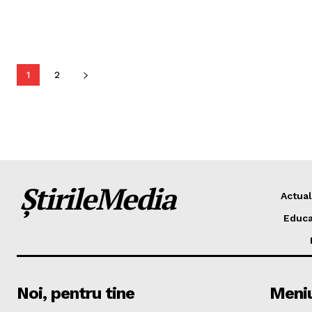
1
2
ȘtirileMedia
Actual
Educa
Noi, pentru tine
Meni