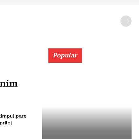
Popular
inim
 timpul pare
rilej