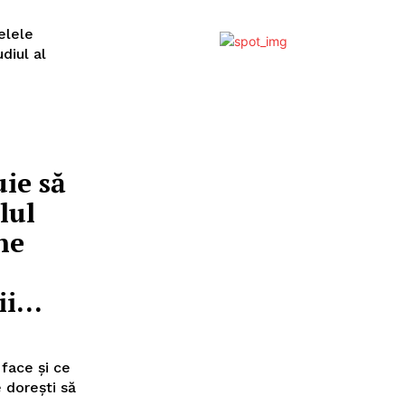
țelele
uie să
lul
ne
i...
face și ce