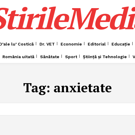
ȘtirileMedi
D’ale lu’ Costică
Dr. VET
Economie
Editorial
Educație
România uitată
Sănătate
Sport
Știință și Tehnologie
V
Tag:
anxietate