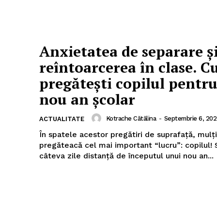
Anxietatea de separare ș
reîntoarcerea în clase. C
pregătești copilul pentr
nou an școlar
Kotrache Cătălina
-
Septembrie 6, 20
ACTUALITATE
În spatele acestor pregătiri de suprafață, mulți
pregăteacă cel mai important “lucru”: copilul! Suntem la
câteva zile distanță de începutul unui nou an...