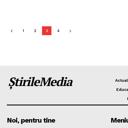
1
2
3
4
ȘtirileMedia
Actual
Educa
Noi, pentru tine
Meni