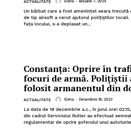
Elena
-
Ianuarie 7, 2024
ACTUALITATE
Un bărbat care a fost amenințat seara trecută 
de tip airsoft a cerut ajutorul polițiștilor locali. Imediat, la
fața locului, s-a deplasat un...
Constanța: Oprire în traf
focuri de armă. Polițiștii
folosit armanentul din d
Elena
-
Decembrie 18, 2023
ACTUALITATE
La data de 18 decembrie a.c., în jurul orei 02.15,
din cadrul Serviciului Rutier au efectuat semna
regulamentar de oprire șoferului unui autoturis