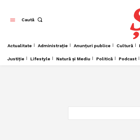
Caută
Actualitate
Administrație
Anunțuri publice
Cultură
Justiție
Lifestyle
Natură și Mediu
Politică
Podcast