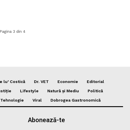
Pagina 3 din 4
e lu’ Costică
Dr. VET
Economie
Editorial
stiție
Lifestyle
Natură și Mediu
Politică
i Tehnologie
Viral
Dobrogea Gastronomică
Abonează-te