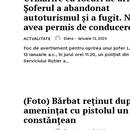
Șoferul a abandonat
autoturismul și a fugit. 
avea permis de conducer
Elena
-
Ianuarie 13, 2024
ACTUALITATE
Foc de avertisment pentru oprirea unui șofer La data de
13 ianuarie a.c., în jurul orei 11.20, un polițist di
Serviciului Rutier a...
(Foto) Bărbat reținut dup
amenințat cu pistolul un
constănțean