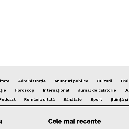
itate
Administrație
Anunțuri publice
Cultură
D’al
ție
Horoscop
Internațional
Jurnal de cǎlǎtorie
Ju
Podcast
România uitată
Sănătate
Sport
Știință ș
u
Cele mai recente