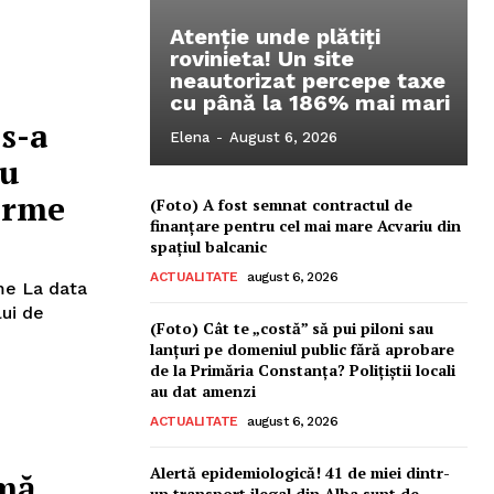
Atenție unde plătiți
rovinieta! Un site
neautorizat percepe taxe
cu până la 186% mai mari
s-a
Elena
-
August 6, 2026
ru
 arme
(Foto) A fost semnat contractul de
finanțare pentru cel mai mare Acvariu din
spațiul balcanic
ACTUALITATE
august 6, 2026
ata
lui de
(Foto) Cât te „costă” să pui piloni sau
lanțuri pe domeniul public fără aprobare
de la Primăria Constanța? Polițiștii locali
au dat amenzi
ACTUALITATE
august 6, 2026
Alertă epidemiologică! 41 de miei dintr-
mă.
un transport ilegal din Alba sunt de