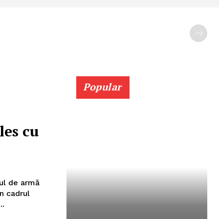
Popular
les cu
in cadrul
..