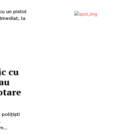
cu un pistol
ic cu
 au
otare
 polițiști
l
m...