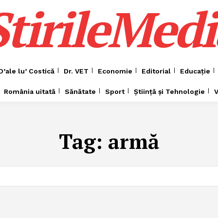
ȘtirileMedi
D’ale lu’ Costică
Dr. VET
Economie
Editorial
Educație
România uitată
Sănătate
Sport
Știință și Tehnologie
V
Tag:
armă