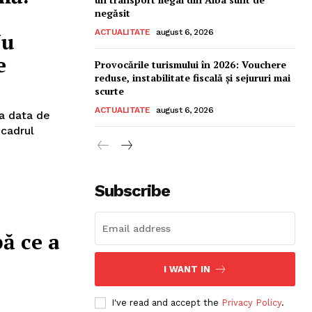
negăsit
ACTUALITATE
august 6, 2026
Nu
e
Provocările turismului în 2026: Vouchere
reduse, instabilitate fiscală și sejururi mai
scurte
ACTUALITATE
august 6, 2026
n cadrul
Subscribe
ă ce a
I WANT IN
I've read and accept the
Privacy Policy
.