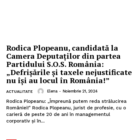
Rodica Plopeanu, candidată la
Camera Deputaților din partea
ABONEAZĂ-TE ACUM
Partidului S.O.S. România:
„Defrișările și taxele nejustificate
nu își au locul în România!”
StirileMedia.ro
Elena
-
Noiembrie 21, 2024
ACTUALITATE
Rodica Plopeanu: „Împreună putem reda strălucirea
Despre noi
României!" Rodica Plopeanu, jurist de profesie, cu o
Contactați-ne
carieră de peste 20 de ani în managementul
Fii reporter
corporativ și în...
Politica cookie-uri
Politica de Confidențialitate