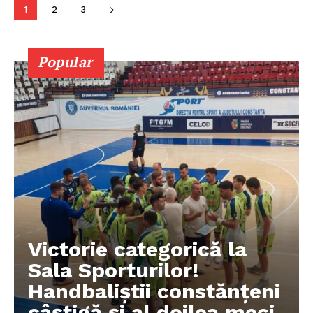
1
2
3
Publicitate
Popular
Victorie categorică la
Sala Sporturilor!
Handbaliștii constănțeni
câștigă și al doilea meci