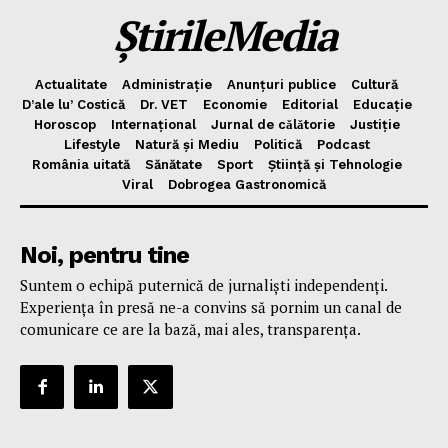
ȘtirileMedia
Actualitate
Administrație
Anunțuri publice
Cultură
D’ale lu’ Costică
Dr. VET
Economie
Editorial
Educație
Horoscop
Internațional
Jurnal de cǎlǎtorie
Justiție
Lifestyle
Natură și Mediu
Politică
Podcast
România uitată
Sănătate
Sport
Știință și Tehnologie
Viral
Dobrogea Gastronomică
Noi, pentru tine
Suntem o echipă puternică de jurnaliști independenți.
Experiența în presă ne-a convins să pornim un canal de
comunicare ce are la bază, mai ales, transparența.