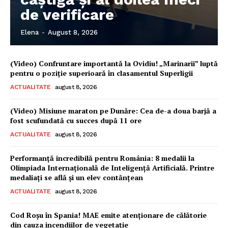
de verificare
Elena
-
August 8, 2026
(Video) Confruntare importantă la Ovidiu! „Marinarii” luptă
pentru o poziție superioară în clasamentul Superligii
ACTUALITATE
august 8, 2026
(Video) Misiune maraton pe Dunăre: Cea de-a doua barjă a
fost scufundată cu succes după 11 ore
ACTUALITATE
august 8, 2026
Performanță incredibilă pentru România: 8 medalii la
Olimpiada Internațională de Inteligență Artificială. Printre
medaliați se află și un elev contănțean
ACTUALITATE
august 8, 2026
Cod Roșu în Spania! MAE emite atenționare de călătorie
din cauza incendiilor de vegetație