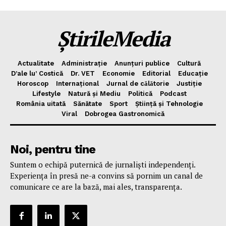
ȘtirileMedia
Actualitate
Administrație
Anunțuri publice
Cultură
D’ale lu’ Costică
Dr. VET
Economie
Editorial
Educație
Horoscop
Internațional
Jurnal de cǎlǎtorie
Justiție
Lifestyle
Natură și Mediu
Politică
Podcast
România uitată
Sănătate
Sport
Știință și Tehnologie
Viral
Dobrogea Gastronomică
Noi, pentru tine
Suntem o echipă puternică de jurnaliști independenți.
Experiența în presă ne-a convins să pornim un canal de
comunicare ce are la bază, mai ales, transparența.