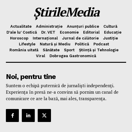
ȘtirileMedia
Actualitate
Administrație
Anunțuri publice
Cultură
D’ale lu’ Costică
Dr. VET
Economie
Editorial
Educație
Horoscop
Internațional
Jurnal de cǎlǎtorie
Justiție
Lifestyle
Natură și Mediu
Politică
Podcast
România uitată
Sănătate
Sport
Știință și Tehnologie
Viral
Dobrogea Gastronomică
Noi, pentru tine
Suntem o echipă puternică de jurnaliști independenți.
Experiența în presă ne-a convins să pornim un canal de
comunicare ce are la bază, mai ales, transparența.