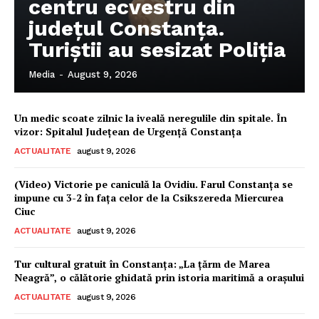
centru ecvestru din
județul Constanța.
Turiștii au sesizat Poliția
Media
-
August 9, 2026
Un medic scoate zilnic la iveală neregulile din spitale. În
vizor: Spitalul Județean de Urgență Constanța
ACTUALITATE
august 9, 2026
(Video) Victorie pe caniculă la Ovidiu. Farul Constanța se
impune cu 3-2 în fața celor de la Csikszereda Miercurea
Ciuc
ACTUALITATE
august 9, 2026
Pentru și mai mult conținut
Tur cultural gratuit în Constanța: „La țărm de Marea
exclusiv!
Neagră”, o călătorie ghidată prin istoria maritimă a orașului
ACTUALITATE
august 9, 2026