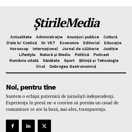
Politica de Confidențialitate
ȘtirileMedia
Publicitate
Actualitate
Administrație
Anunțuri publice
Cultură
D’ale lu’ Costică
Dr. VET
Economie
Editorial
Educație
Horoscop
Internațional
Jurnal de cǎlǎtorie
Justiție
Lifestyle
Natură și Mediu
Politică
Podcast
România uitată
Sănătate
Sport
Știință și Tehnologie
Viral
Dobrogea Gastronomică
Noi, pentru tine
Suntem o echipă puternică de jurnaliști independenți.
Experiența în presă ne-a convins să pornim un canal de
comunicare ce are la bază, mai ales, transparența.