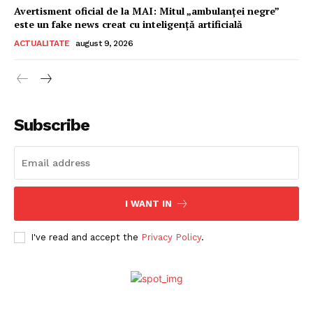
Avertisment oficial de la MAI: Mitul „ambulanței negre”
este un fake news creat cu inteligență artificială
ACTUALITATE
august 9, 2026
Subscribe
ABONEAZĂ-TE ACUM
I WANT IN
StirileMedia.ro
I've read and accept the
Privacy Policy
.
Despre noi
Contactați-ne
Fii reporter
Politica cookie-uri