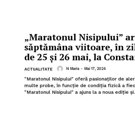
„Maratonul Nisipului” ar
săptămâna viitoare, în zi
de 25 și 26 mai, la Const
mai mult
N Maria
-
Mai 17, 2024
ACTUALITATE
xclusiv!
"Maratonul Nisipului" oferă pasionaților de ale
StirileMedia.ro
multe probe, în funcție de condiția fizică a fie
"Maratonul Nisipului" a ajuns la a noua ediție și.
Despre noi
Contactați-ne
Fii reporter
Politica cookie-uri
Politica de Confidențialitate