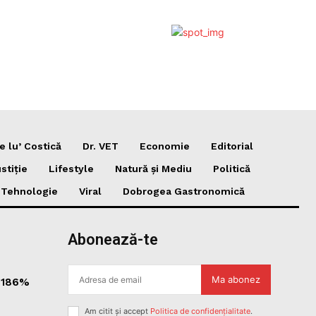
e lu’ Costică
Dr. VET
Economie
Editorial
stiție
Lifestyle
Natură și Mediu
Politică
i Tehnologie
Viral
Dobrogea Gastronomică
Abonează-te
Ma abonez
a 186%
Am citit și accept
Politica de confidențialitate
.