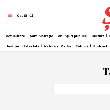
Caută
Actualitate
Administrație
Anunțuri publice
Cultură
Justiție
Lifestyle
Natură și Mediu
Politică
Podcast
T