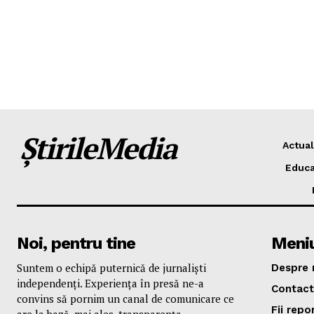
ȘtirileMedia
Actual
Educa
Noi, pentru tine
Meni
Suntem o echipă puternică de jurnaliști
Despre 
independenți. Experiența în presă ne-a
Contact
convins să pornim un canal de comunicare ce
Fii repo
are la bază, mai ales, transparența.