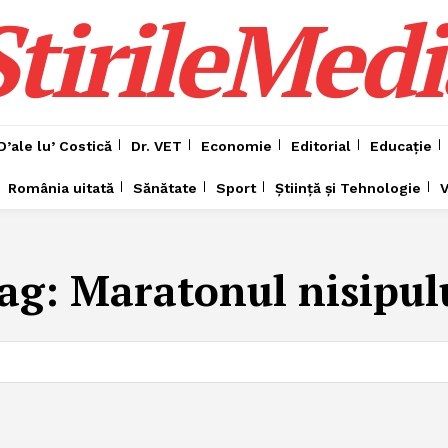
ȘtirileMedi
D’ale lu’ Costică
Dr. VET
Economie
Editorial
Educație
România uitată
Sănătate
Sport
Știință și Tehnologie
V
ag:
Maratonul nisipul