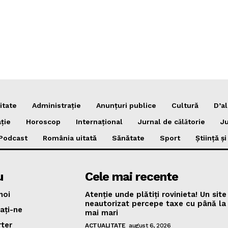
itate
Administrație
Anunțuri publice
Cultură
D’al
ție
Horoscop
Internațional
Jurnal de cǎlǎtorie
Ju
Podcast
România uitată
Sănătate
Sport
Știință ș
u
Cele mai recente
noi
Atenție unde plătiți rovinieta! Un site
neautorizat percepe taxe cu până l
ați-ne
mai mari
rter
ACTUALITATE
august 6, 2026