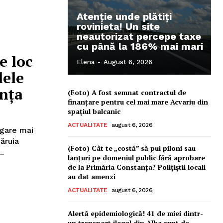
Atenție unde plătiți
rovinieta! Un site
neautorizat percepe taxe
cu până la 186% mai mari
e loc
Elena
-
August 6, 2026
lele
anța
(Foto) A fost semnat contractul de
finanțare pentru cel mai mare Acvariu din
spațiul balcanic
ACTUALITATE
august 6, 2026
rgare mai
căruia
(Foto) Cât te „costă” să pui piloni sau
..
lanțuri pe domeniul public fără aprobare
de la Primăria Constanța? Polițiștii locali
au dat amenzi
ACTUALITATE
august 6, 2026
Alertă epidemiologică! 41 de miei dintr-
un transport ilegal din Alba sunt de