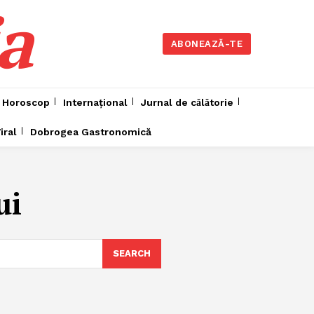
a
ABONEAZĂ-TE
Horoscop
Internațional
Jurnal de cǎlǎtorie
iral
Dobrogea Gastronomică
ui
SEARCH