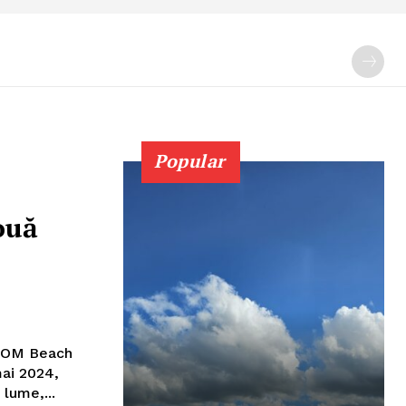
Popular
ouă
ai 2024,
 lume,...