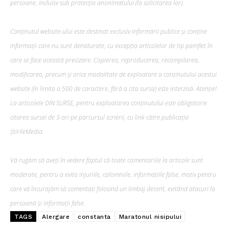
persoane, incluisv sub protecția anonimatului (la solicitarea lor).
Conținutul website-ului este destinat exclusiv informării publice și conține
informații care nu sunt denaturate, cu excepția articolelor de tip pamflet în
care se face această precizare. Copierea, reproducerea, recompilarea,
modificarea, precum şi orice modalitate de exploatare a conținutului acestui
website (în limita a 500 de caractere, fără a cita sursa) este interzisă. Atenție!
La articolele DIN SURSE, pentru exploatarea conținutului este obligatorie
citarea sursei de 3 ori pe parcursul scrierii, cu link către publicația
ȘtirileMedia.
Vă rugăm să aveți în vedere faptul că toate comentariile la articole sunt
moderate, pentru a evita injuriile, calomniile, informațiile false, motiv pentru
care vă încurajăm să comentați folosind un limbaj decent, evitând atacuri la
persoană și informații false.
TAGS
Alergare
constanta
Maratonul nisipului