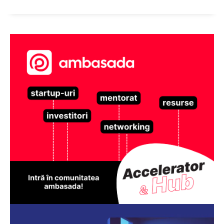
ABONEAZĂ-TE ACUM
StirileMedia.ro
Despre noi
Contactați-ne
Fii reporter
Politica cookie-uri
Politica de Confidențialitate
Publicitate