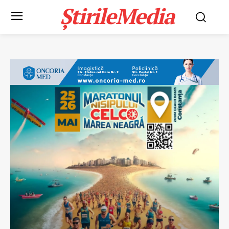
ȘtirileMedia