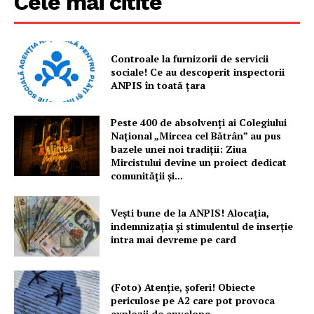
Cele mai citite
Controale la furnizorii de servicii
sociale! Ce au descoperit inspectorii
ANPIS în toată țara
Peste 400 de absolvenți ai Colegiului
Național „Mircea cel Bătrân” au pus
bazele unei noi tradiții: Ziua
Mircistului devine un proiect dedicat
comunității și...
Vești bune de la ANPIS! Alocația,
indemnizația și stimulentul de inserție
intra mai devreme pe card
(Foto) Atenție, șoferi! Obiecte
periculose pe A2 care pot provoca
explozii de anvelope