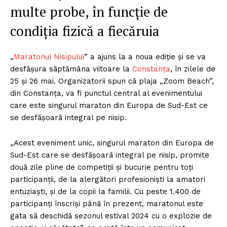
multe probe, în funcție de
condiția fizică a fiecăruia
„
Maratonul Nisipului
” a ajuns la a noua ediție și se va
desfășura săptămâna viitoare la
Constanța
, în zilele de
25 și 26 mai. Organizatorii spun că plaja „Zoom Beach”,
din Constanța, va fi punctul central al evenimentului
care este singurul maraton din Europa de Sud-Est ce
se desfășoară integral pe nisip.
„Acest eveniment unic, singurul maraton din Europa de
Sud-Est care se desfăşoară integral pe nisip, promite
două zile pline de competiţii şi bucurie pentru toţi
participanţii, de la alergători profesionişti la amatori
entuziaşti, şi de la copii la familii. Cu peste 1.400 de
participanţi înscrişi până în prezent, maratonul este
gata să deschidă sezonul estival 2024 cu o explozie de