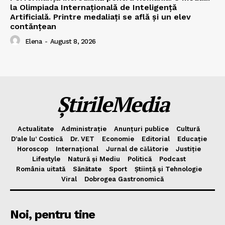
la Olimpiada Internațională de Inteligență
Artificială. Printre medaliați se află și un elev
contănțean
Elena
-
August 8, 2026
ȘtirileMedia
Actualitate
Administrație
Anunțuri publice
Cultură
D’ale lu’ Costică
Dr. VET
Economie
Editorial
Educație
Horoscop
Internațional
Jurnal de cǎlǎtorie
Justiție
Lifestyle
Natură și Mediu
Politică
Podcast
România uitată
Sănătate
Sport
Știință și Tehnologie
Viral
Dobrogea Gastronomică
Noi, pentru tine