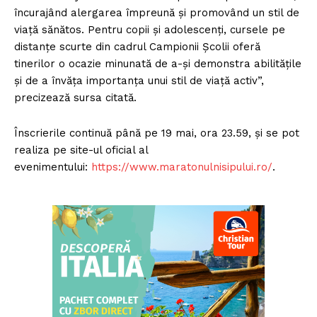
încurajând alergarea împreună şi promovând un stil de
viaţă sănătos. Pentru copii şi adolescenţi, cursele pe
distanţe scurte din cadrul Campionii Şcolii oferă
tinerilor o ocazie minunată de a-şi demonstra abilităţile
şi de a învăţa importanţa unui stil de viaţă activ”,
precizează sursa citată.
Înscrierile continuă până pe 19 mai, ora 23.59, şi se pot
realiza pe site-ul oficial al
evenimentului:
https://www.maratonulnisipului.ro/
.