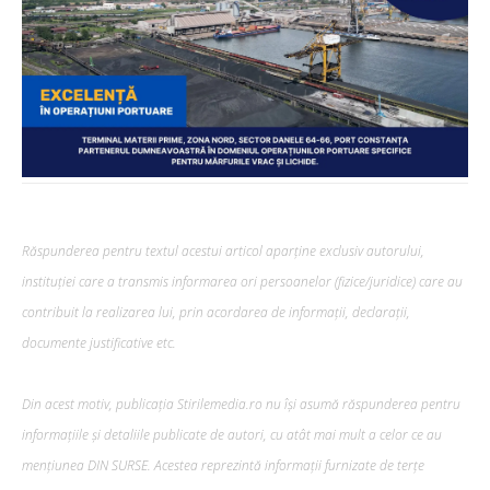
Răspunderea pentru textul acestui articol aparține exclusiv autorului,
instituției care a transmis informarea ori persoanelor (fizice/juridice) care au
contribuit la realizarea lui, prin acordarea de informații, declarații,
documente justificative etc.
Din acest motiv, publicația Stirilemedia.ro nu își asumă răspunderea pentru
informațiile și detaliile publicate de autori, cu atât mai mult a celor ce au
mențiunea DIN SURSE. Acestea reprezintă informații furnizate de terțe