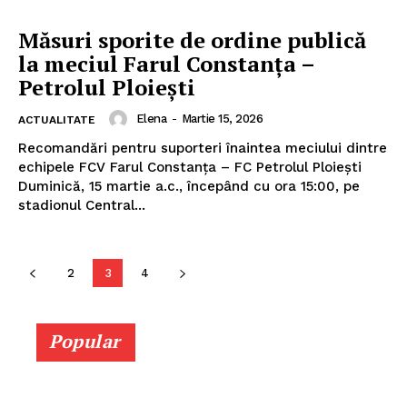
Măsuri sporite de ordine publică
la meciul Farul Constanța –
Petrolul Ploiești
Elena
-
Martie 15, 2026
ABONEAZĂ-TE ACUM
ACTUALITATE
Recomandări pentru suporteri înaintea meciului dintre
echipele FCV Farul Constanța – FC Petrolul Ploiești
Duminică, 15 martie a.c., începând cu ora 15:00, pe
stadionul Central...
StirileMedia.ro
Despre noi
2
3
4
Contactați-ne
Fii reporter
Popular
Politica cookie-uri
Politica de Confidențialitate
Publicitate