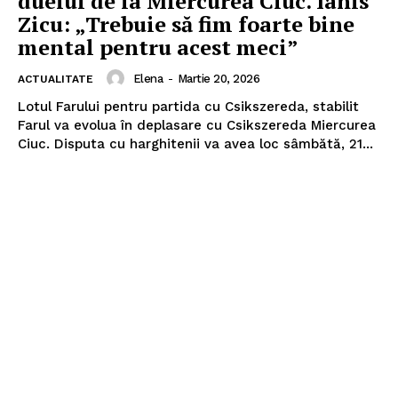
duelul de la Miercurea Ciuc. Ianis
Zicu: „Trebuie să fim foarte bine
mental pentru acest meci”
Elena
-
Martie 20, 2026
ACTUALITATE
Lotul Farului pentru partida cu Csikszereda, stabilit
Farul va evolua în deplasare cu Csikszereda Miercurea
Ciuc. Disputa cu harghitenii va avea loc sâmbătă, 21...
Pentru și mai mult conținut
exclusiv!