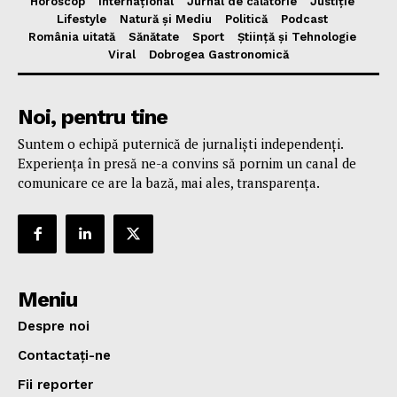
Horoscop
Internațional
Jurnal de cǎlǎtorie
Justiție
Lifestyle
Natură și Mediu
Politică
Podcast
România uitată
Sănătate
Sport
Știință și Tehnologie
Viral
Dobrogea Gastronomică
Noi, pentru tine
Suntem o echipă puternică de jurnaliști independenți.
Experiența în presă ne-a convins să pornim un canal de
comunicare ce are la bază, mai ales, transparența.
Meniu
Despre noi
Contactați-ne
Fii reporter