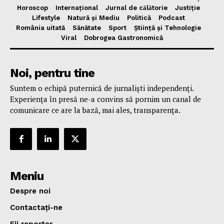
Horoscop
Internațional
Jurnal de cǎlǎtorie
Justiție
Lifestyle
Natură și Mediu
Politică
Podcast
România uitată
Sănătate
Sport
Știință și Tehnologie
Viral
Dobrogea Gastronomică
Noi, pentru tine
Suntem o echipă puternică de jurnaliști independenți.
Experiența în presă ne-a convins să pornim un canal de
comunicare ce are la bază, mai ales, transparența.
Meniu
Despre noi
Contactați-ne