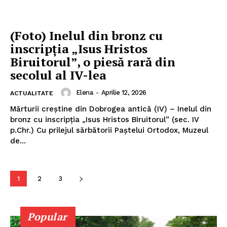
(Foto) Inelul din bronz cu
inscripția „Isus Hristos
Biruitorul”, o piesă rară din
ABONEAZĂ-TE ACUM
secolul al IV-lea
Elena
-
Aprilie 12, 2026
ACTUALITATE
Mărturii creștine din Dobrogea antică (IV) – Inelul din
StirileMedia.ro
bronz cu inscripția „Isus Hristos Biruitorul” (sec. IV
p.Chr.) Cu prilejul sărbătorii Paștelui Ortodox, Muzeul
Despre noi
de...
Contactați-ne
Fii reporter
1
2
3
Politica cookie-uri
Politica de Confidențialitate
Popular
Publicitate