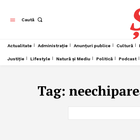
Caută
Actualitate
Administrație
Anunțuri publice
Cultură
Justiție
Lifestyle
Natură și Mediu
Politică
Podcast
Tag:
neechiparea