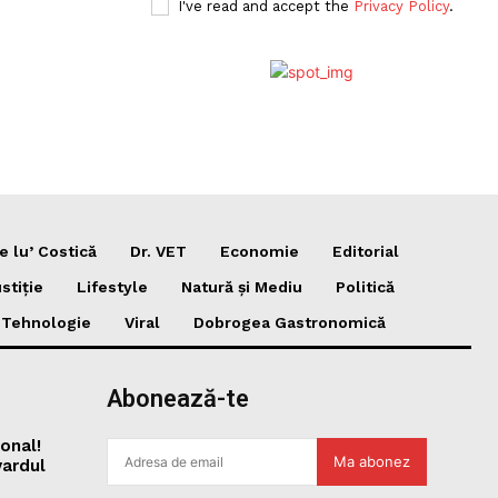
I've read and accept the
Privacy Policy
.
e lu’ Costică
Dr. VET
Economie
Editorial
stiție
Lifestyle
Natură și Mediu
Politică
i Tehnologie
Viral
Dobrogea Gastronomică
Abonează-te
onal!
Ma abonez
vardul