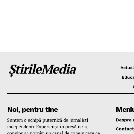
ȘtirileMedia
Actual
Educa
Noi, pentru tine
Meni
Suntem o echipă puternică de jurnaliști
Despre 
independenți. Experiența în presă ne-a
Contact
convins să pornim un canal de comunicare ce