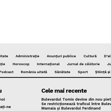
itate
Administrație
Anunțuri publice
Cultură
D’al
ție
Horoscop
Internațional
Jurnal de cǎlǎtorie
Ju
Podcast
România uitată
Sănătate
Sport
Știință ș
u
Cele mai recente
noi
Bulevardul Tomis devine din nou piet
Se restricționează traficul între Bule
ați-ne
Mamaia și Bulevardul Ferdinand