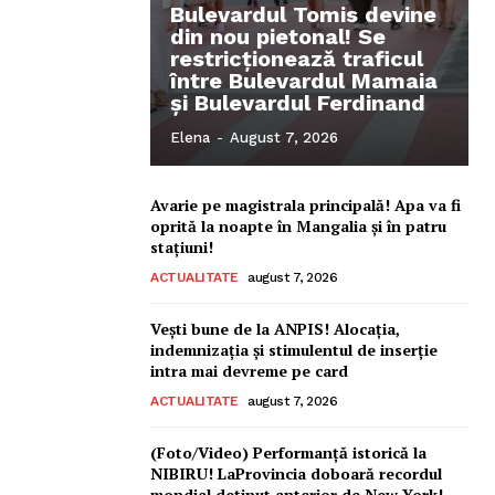
Bulevardul Tomis devine
din nou pietonal! Se
restricționează traficul
între Bulevardul Mamaia
și Bulevardul Ferdinand
Elena
-
August 7, 2026
Avarie pe magistrala principală! Apa va fi
oprită la noapte în Mangalia și în patru
stațiuni!
ACTUALITATE
august 7, 2026
Vești bune de la ANPIS! Alocația,
indemnizația și stimulentul de inserție
intra mai devreme pe card
ACTUALITATE
august 7, 2026
(Foto/Video) Performanță istorică la
NIBIRU! LaProvincia doboară recordul
mondial deținut anterior de New York!