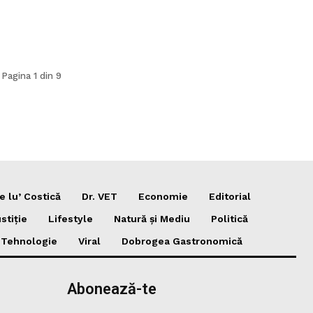
Pagina 1 din 9
e lu’ Costică
Dr. VET
Economie
Editorial
stiție
Lifestyle
Natură și Mediu
Politică
i Tehnologie
Viral
Dobrogea Gastronomică
Abonează-te