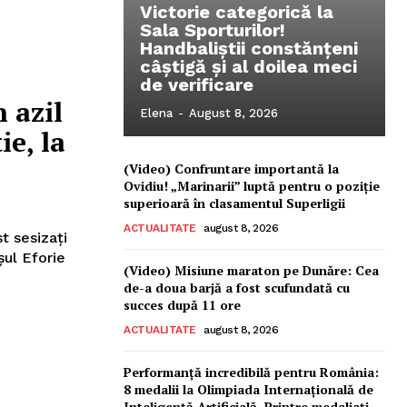
Victorie categorică la
Sala Sporturilor!
Handbaliștii constănțeni
câștigă și al doilea meci
de verificare
n azil
Elena
-
August 8, 2026
ie, la
(Video) Confruntare importantă la
Ovidiu! „Marinarii” luptă pentru o poziție
superioară în clasamentul Superligii
ACTUALITATE
august 8, 2026
așul Eforie
(Video) Misiune maraton pe Dunăre: Cea
de-a doua barjă a fost scufundată cu
succes după 11 ore
ACTUALITATE
august 8, 2026
Performanță incredibilă pentru România:
8 medalii la Olimpiada Internațională de
Inteligență Artificială. Printre medaliați