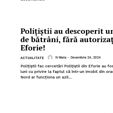
Polițiștii au descoperit u
de bătrâni, fără autorizaț
Eforie!
N Maria
-
Decembrie 24, 2024
ACTUALITATE
Polițiștii fac cercetări Polițiștii din Eforie au fost sesizați
luni cu privire la faptul că într-un imobil din or
Nord ar funcționa un azil...