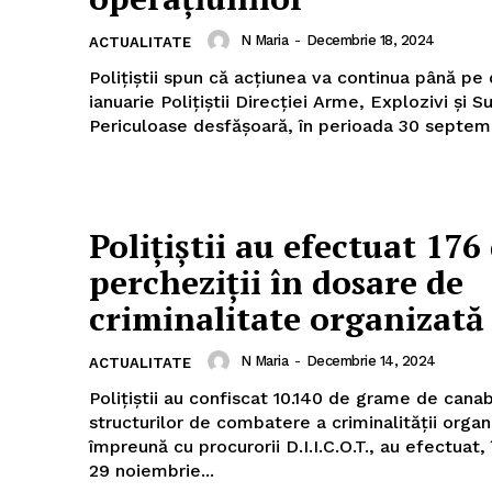
N Maria
-
Decembrie 18, 2024
ACTUALITATE
Polițiștii spun că acțiunea va continua până pe
ianuarie Polițiștii Direcției Arme, Explozivi și Substanțe
Periculoase desfășoară, în perioada 30 septemb
Polițiștii au efectuat 176
percheziții în dosare de
criminalitate organizată
N Maria
-
Decembrie 14, 2024
ACTUALITATE
Polițiștii au confiscat 10.140 de grame de canabis Poliți
structurilor de combatere a criminalității organ
împreună cu procurorii D.I.I.C.O.T., au efectuat,
29 noiembrie...