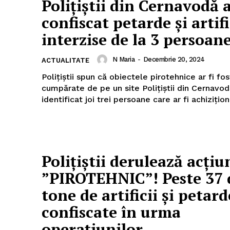
Polițiștii din Cernavodă 
confiscat petarde și artifi
interzise de la 3 persoan
N Maria
-
Decembrie 20, 2024
ACTUALITATE
Polițiștii spun că obiectele pirotehnice ar fi fos
cumpărate de pe un site Polițiștii din Cernavodă au
identificat joi trei persoane care ar fi achiziționa
Polițiștii derulează acțiu
”PIROTEHNIC”! Peste 37 
tone de artificii și petard
confiscate în urma
operațiunilor