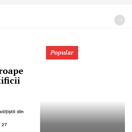
Popular
proape
ficii
e
- 27