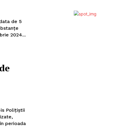
 data de 5
rie 2024...
 de
știi
izate,
 în perioada