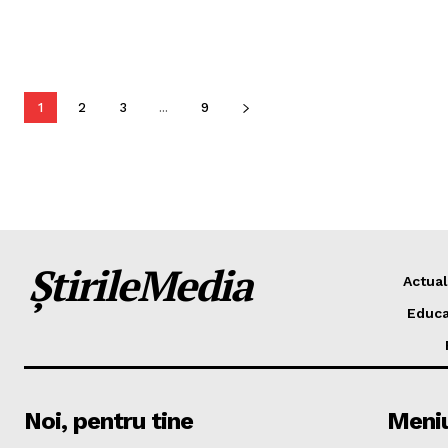
1
2
3
...
9
ȘtirileMedia
Actual
Educa
Noi, pentru tine
Meni