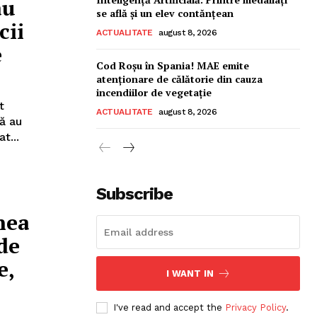
au
se află și un elev contănțean
cii
ACTUALITATE
august 8, 2026
e
Cod Roșu în Spania! MAE emite
atenționare de călătorie din cauza
incendiilor de vegetație
t
ACTUALITATE
august 8, 2026
t...
Subscribe
nea
de
e,
I WANT IN
I've read and accept the
Privacy Policy
.