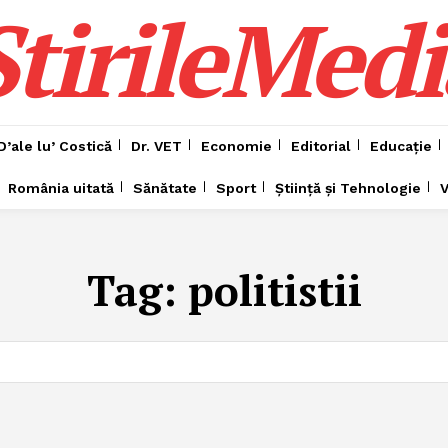
ȘtirileMedi
D’ale lu’ Costică
Dr. VET
Economie
Editorial
Educație
România uitată
Sănătate
Sport
Știință și Tehnologie
V
Tag:
politistii