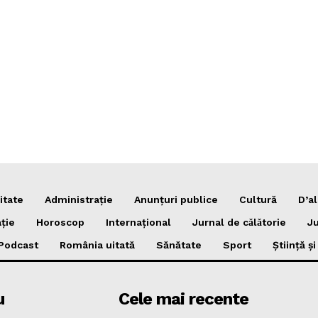
itate
Administrație
Anunțuri publice
Cultură
D’al
ție
Horoscop
Internațional
Jurnal de cǎlǎtorie
Ju
Podcast
România uitată
Sănătate
Sport
Știință ș
u
Cele mai recente