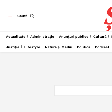
Caută
Actualitate
Administrație
Anunțuri publice
Cultură
Justiție
Lifestyle
Natură și Mediu
Politică
Podcast