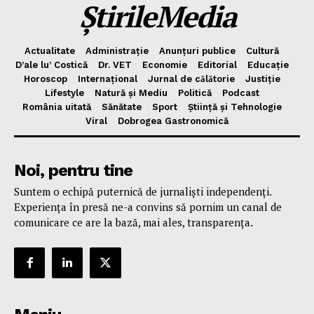
ȘtirileMedia
Actualitate
Administrație
Anunțuri publice
Cultură
D’ale lu’ Costică
Dr. VET
Economie
Editorial
Educație
Horoscop
Internațional
Jurnal de cǎlǎtorie
Justiție
Lifestyle
Natură și Mediu
Politică
Podcast
România uitată
Sănătate
Sport
Știință și Tehnologie
Viral
Dobrogea Gastronomică
Noi, pentru tine
Suntem o echipă puternică de jurnaliști independenți.
Experiența în presă ne-a convins să pornim un canal de
comunicare ce are la bază, mai ales, transparența.