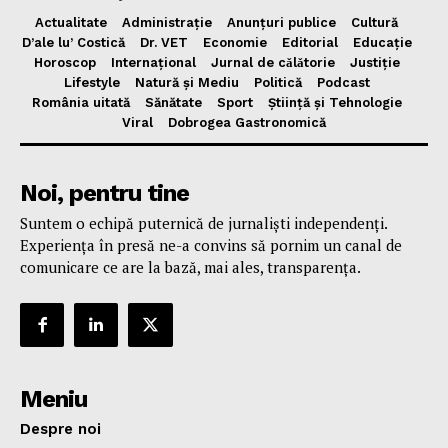
Actualitate
Administrație
Anunțuri publice
Cultură
D’ale lu’ Costică
Dr. VET
Economie
Editorial
Educație
Horoscop
Internațional
Jurnal de cǎlǎtorie
Justiție
Lifestyle
Natură și Mediu
Politică
Podcast
România uitată
Sănătate
Sport
Știință și Tehnologie
Viral
Dobrogea Gastronomică
Noi, pentru tine
Suntem o echipă puternică de jurnaliști independenți.
Experiența în presă ne-a convins să pornim un canal de
comunicare ce are la bază, mai ales, transparența.
Meniu
Despre noi