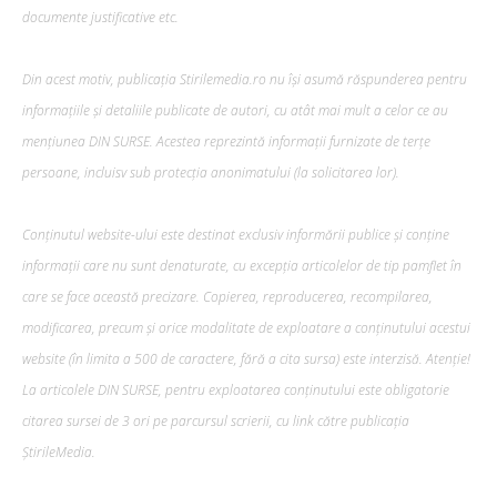
documente justificative etc.
Din acest motiv, publicația Stirilemedia.ro nu își asumă răspunderea pentru
informațiile și detaliile publicate de autori, cu atât mai mult a celor ce au
mențiunea DIN SURSE. Acestea reprezintă informații furnizate de terțe
persoane, incluisv sub protecția anonimatului (la solicitarea lor).
Conținutul website-ului este destinat exclusiv informării publice și conține
informații care nu sunt denaturate, cu excepția articolelor de tip pamflet în
care se face această precizare. Copierea, reproducerea, recompilarea,
modificarea, precum şi orice modalitate de exploatare a conținutului acestui
website (în limita a 500 de caractere, fără a cita sursa) este interzisă. Atenție!
La articolele DIN SURSE, pentru exploatarea conținutului este obligatorie
citarea sursei de 3 ori pe parcursul scrierii, cu link către publicația
ȘtirileMedia.