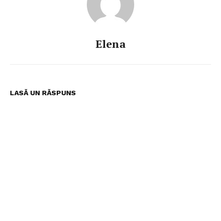
Elena
ABONEAZĂ-TE ACUM
LASĂ UN RĂSPUNS
StirileMedia.ro
Despre noi
Contactați-ne
Fii reporter
Politica cookie-uri