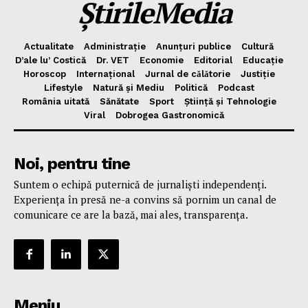
ȘtirileMedia
Actualitate
Administrație
Anunțuri publice
Cultură
D’ale lu’ Costică
Dr. VET
Economie
Editorial
Educație
Horoscop
Internațional
Jurnal de cǎlǎtorie
Justiție
Lifestyle
Natură și Mediu
Politică
Podcast
România uitată
Sănătate
Sport
Știință și Tehnologie
Viral
Dobrogea Gastronomică
Noi, pentru tine
Suntem o echipă puternică de jurnaliști independenți.
Experiența în presă ne-a convins să pornim un canal de
comunicare ce are la bază, mai ales, transparența.
Meniu