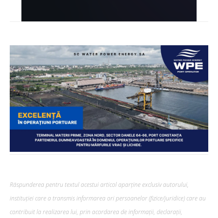
Răspunderea pentru textul acestui articol aparține exclusiv autorului,
instituției care a transmis informarea ori persoanelor (fizice/juridice) care au
contribuit la realizarea lui, prin acordarea de informații, declarații,