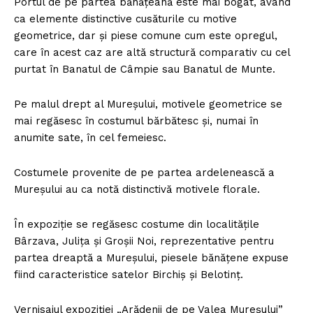
Portul de pe partea bănățeană este mai bogat, având
ca elemente distinctive cusăturile cu motive
geometrice, dar și piese comune cum este opregul,
care în acest caz are altă structură comparativ cu cel
purtat în Banatul de Câmpie sau Banatul de Munte.
Pe malul drept al Mureșului, motivele geometrice se
mai regăsesc în costumul bărbătesc și, numai în
anumite sate, în cel femeiesc.
Costumele provenite de pe partea ardelenească a
Mureșului au ca notă distinctivă motivele florale.
În expoziție se regăsesc costume din localitățile
Bârzava, Julița și Groșii Noi, reprezentative pentru
partea dreaptă a Mureșului, piesele bănățene expuse
fiind caracteristice satelor Birchiș și Belotinț.
Vernisajul expoziției „Arădenii de pe Valea Mureșului”