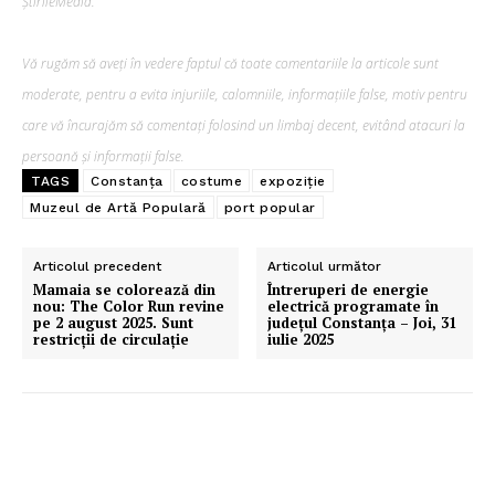
ȘtirileMedia.
Vă rugăm să aveți în vedere faptul că toate comentariile la articole sunt
moderate, pentru a evita injuriile, calomniile, informațiile false, motiv pentru
care vă încurajăm să comentați folosind un limbaj decent, evitând atacuri la
persoană și informații false.
TAGS
Constanța
costume
expoziție
Muzeul de Artă Populară
port popular
Articolul precedent
Articolul următor
Mamaia se colorează din
Întreruperi de energie
nou: The Color Run revine
electrică programate în
pe 2 august 2025. Sunt
județul Constanța – Joi, 31
restricții de circulație
iulie 2025