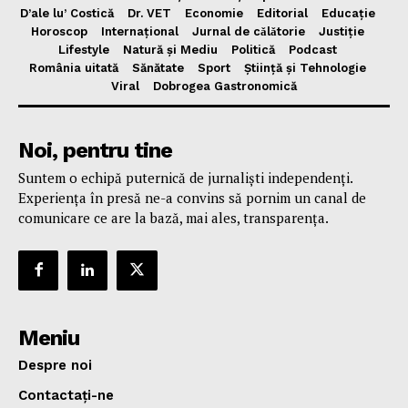
D’ale lu’ Costică
Dr. VET
Economie
Editorial
Educație
Horoscop
Internațional
Jurnal de cǎlǎtorie
Justiție
Lifestyle
Natură și Mediu
Politică
Podcast
România uitată
Sănătate
Sport
Știință și Tehnologie
Viral
Dobrogea Gastronomică
Noi, pentru tine
Suntem o echipă puternică de jurnaliști independenți.
Experiența în presă ne-a convins să pornim un canal de
comunicare ce are la bază, mai ales, transparența.
Meniu
Despre noi
Contactați-ne