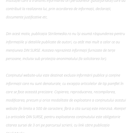
instituției care a transmis informarea ori persoanelor (fizice/juridice) care au
contribuit la realizarea lui, prin acordarea de informații, declarații,
documente justificative etc.
Din acest motiv, publicația Stirilemedia.ro nu își asumă răspunderea pentru
informațiile și detaliile publicate de autori, cu atât mai mult a celor ce au
mențiunea DIN SURSE. Acestea reprezintă informații furnizate de terțe
persoane, incluisv sub protecția anonimatului (la solicitarea lor).
Conținutul website-ului este destinat exclusiv informării publice și conține
informații care nu sunt denaturate, cu excepția articolelor de tip pamflet în
care se face această precizare. Copierea, reproducerea, recompilarea,
modificarea, precum şi orice modalitate de exploatare a conținutului acestui
website (în limita a 500 de caractere, fără a cita sursa) este interzisă. Atenție!
La articolele DIN SURSE, pentru exploatarea conținutului este obligatorie
citarea sursei de 3 ori pe parcursul scrierii, cu link către publicația