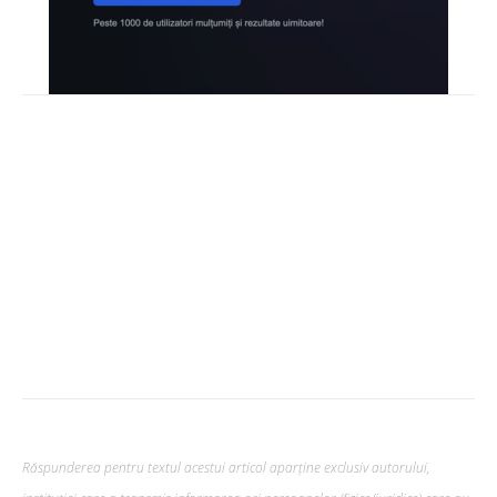
Răspunderea pentru textul acestui articol aparține exclusiv autorului,