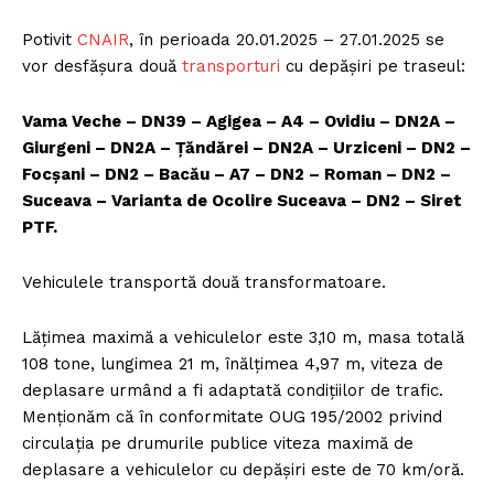
Potivit
CNAIR
, în perioada 20.01.2025 – 27.01.2025 se
vor desfășura două
transporturi
cu depășiri pe traseul:
Vama Veche – DN39 – Agigea – A4 – Ovidiu – DN2A –
Giurgeni – DN2A –
Țăndărei – DN2A – Urziceni – DN2 –
Focșani – DN2 – Bacău – A7 – DN2 – Roman – DN2 –
Suceava – Varianta de Ocolire Suceava – DN2 – Siret
PTF.
Vehiculele transportă două transformatoare.
Lățimea maximă a vehiculelor este 3,10 m, masa totală
108 tone, lungimea 21 m, înălțimea 4,97 m, viteza de
deplasare urmând a fi adaptată condițiilor de trafic.
Menționăm că în conformitate OUG 195/2002 privind
circulația pe drumurile publice viteza maximă de
deplasare a vehiculelor cu depășiri este de 70 km/oră.