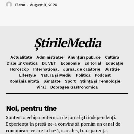
Elena
-
August 8, 2026
ȘtirileMedia
Actualitate
Administrație
Anunțuri publice
Cultură
D’ale lu’ Costică
Dr. VET
Economie
Editorial
Educație
Horoscop
Internațional
Jurnal de cǎlǎtorie
Justiție
Lifestyle
Natură și Mediu
Politică
Podcast
România uitată
Sănătate
Sport
Știință și Tehnologie
Viral
Dobrogea Gastronomică
Noi, pentru tine
Suntem o echipă puternică de jurnaliști independenți.
Experiența în presă ne-a convins să pornim un canal de
comunicare ce are la bază, mai ales, transparența.