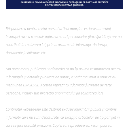
Răspunderea pentru textul acestui articol aparține exclusiv autorului,
instituției care a transmis informarea ori persoanelor (fizice/juridice) care au
contribuit la realizarea lui, prin acordarea de informații, declarații,
documente justificative etc.
Din acest motiv, publicația Stirilemedia.ro nu își asumă răspunderea pentru
informațiile și detaliile publicate de autori, cu atât mai mult a celor ce au
mențiunea DIN SURSE. Acestea reprezintă informații furnizate de terțe
persoane, incluisv sub protecția anonimatului (la solicitarea lor).
Conținutul website-ului este destinat exclusiv informării publice și conține
informații care nu sunt denaturate, cu excepția articolelor de tip pamflet în
care se face această precizare. Copierea, reproducerea, recompilarea,