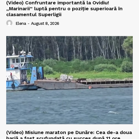
(Video) Confruntare importantă la Ovidiu!
„Marinarii” luptă pentru o poziție superioară în
clasamentul Superligii
Elena
-
August 8, 2026
(Video) Misiune maraton pe Dunăre: Cea de-a doua
barjă a fost scufundată cu succes după 11 ore