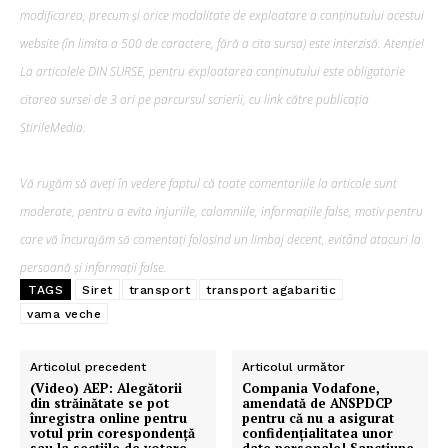
modificarea, precum şi orice modalitate de exploatare a conținutului acestui
website (în limita a 500 de caractere, fără a cita sursa) este interzisă. Atenție!
La articolele DIN SURSE, pentru exploatarea conținutului este obligatorie
citarea sursei de 3 ori pe parcursul scrierii, cu link către publicația
ȘtirileMedia.
Vă rugăm să aveți în vedere faptul că toate comentariile la articole sunt
moderate, pentru a evita injuriile, calomniile, informațiile false, motiv pentru
care vă încurajăm să comentați folosind un limbaj decent, evitând atacuri la
persoană și informații false.
TAGS
Siret
transport
transport agabaritic
vama veche
Articolul precedent
Articolul următor
(Video) AEP: Alegătorii
Compania Vodafone,
din străinătate se pot
amendată de ANSPDCP
înregistra online pentru
pentru că nu a asigurat
votul prin corespondență
confidențialitatea unor