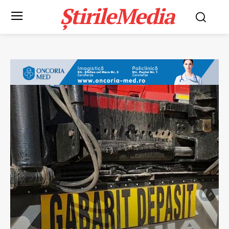
ȘtirileMedia