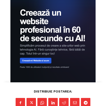
ABONEAZĂ-TE ACUM
StirileMedia.ro
Despre noi
DISTRIBUIE POSTAREA:
Contactați-ne
Fii reporter