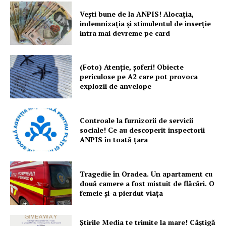
Vești bune de la ANPIS! Alocația,
indemnizația și stimulentul de inserție
intra mai devreme pe card
(Foto) Atenție, șoferi! Obiecte
periculose pe A2 care pot provoca
explozii de anvelope
Controale la furnizorii de servicii
sociale! Ce au descoperit inspectorii
ANPIS în toată țara
Tragedie în Oradea. Un apartament cu
două camere a fost mistuit de flăcări. O
femeie și-a pierdut viața
Știrile Media te trimite la mare! Câștigă