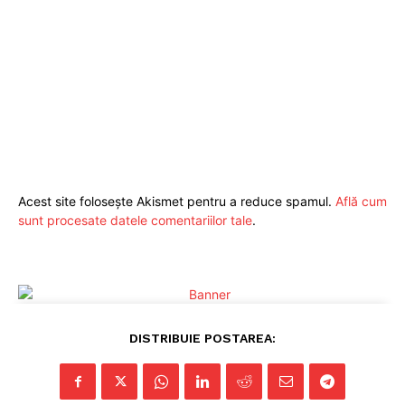
Acest site folosește Akismet pentru a reduce spamul.
Află cum
sunt procesate datele comentariilor tale
.
Pentru și mai mult conținut
DISTRIBUIE POSTAREA:
exclusiv!