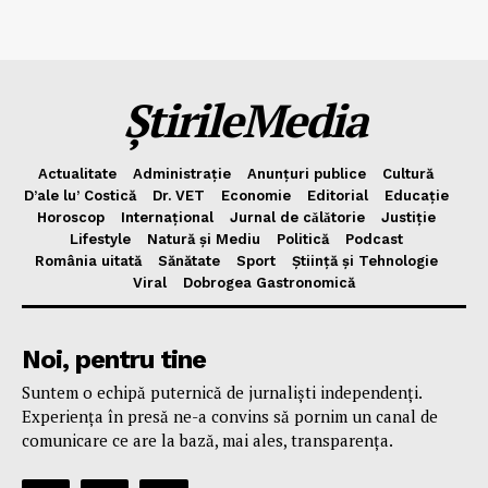
ȘtirileMedia
Actualitate
Administrație
Anunțuri publice
Cultură
D’ale lu’ Costică
Dr. VET
Economie
Editorial
Educație
Horoscop
Internațional
Jurnal de cǎlǎtorie
Justiție
Lifestyle
Natură și Mediu
Politică
Podcast
România uitată
Sănătate
Sport
Știință și Tehnologie
Viral
Dobrogea Gastronomică
Noi, pentru tine
Suntem o echipă puternică de jurnaliști independenți.
Experiența în presă ne-a convins să pornim un canal de
comunicare ce are la bază, mai ales, transparența.