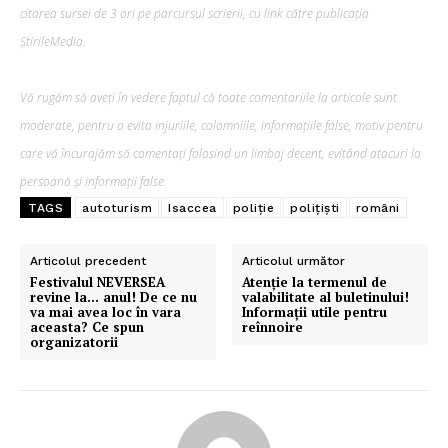
citarea sursei de 3 ori pe parcursul scrierii, cu link către publicația
ȘtirileMedia.
Vă rugăm să aveți în vedere faptul că toate comentariile la articole sunt
moderate, pentru a evita injuriile, calomniile, informațiile false, motiv pentru
care vă încurajăm să comentați folosind un limbaj decent, evitând atacuri la
persoană și informații false.
TAGS
autoturism
Isaccea
poliție
polițiști
români
Articolul precedent
Articolul următor
Festivalul NEVERSEA
Atenție la termenul de
revine la… anul! De ce nu
valabilitate al buletinului!
va mai avea loc în vara
Informații utile pentru
aceasta? Ce spun
reînnoire
organizatorii