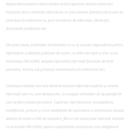
Răspunderea pentru textul acestui articol aparține exclusiv autorului,
instituției care a transmis informarea ori persoanelor (fizice/juridice) care au
contribuit la realizarea lui, prin acordarea de informații, declarații,
documente justificative etc.
Din acest motiv, publicația Stirilemedia.ro nu își asumă răspunderea pentru
informațiile și detaliile publicate de autori, cu atât mai mult a celor ce au
mențiunea DIN SURSE. Acestea reprezintă informații furnizate de terțe
persoane, incluisv sub protecția anonimatului (la solicitarea lor).
Conținutul website-ului este destinat exclusiv informării publice și conține
informații care nu sunt denaturate, cu excepția articolelor de tip pamflet în
care se face această precizare. Copierea, reproducerea, recompilarea,
modificarea, precum şi orice modalitate de exploatare a conținutului acestui
website (în limita a 500 de caractere, fără a cita sursa) este interzisă. Atenție!
La articolele DIN SURSE, pentru exploatarea conținutului este obligatorie