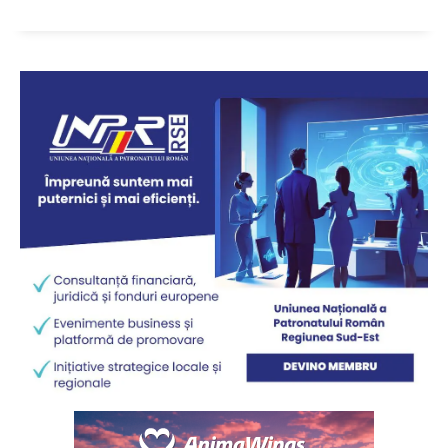
ABONEAZĂ-TE ACUM
StirileMedia.ro
Despre noi
Contactați-ne
Fii reporter