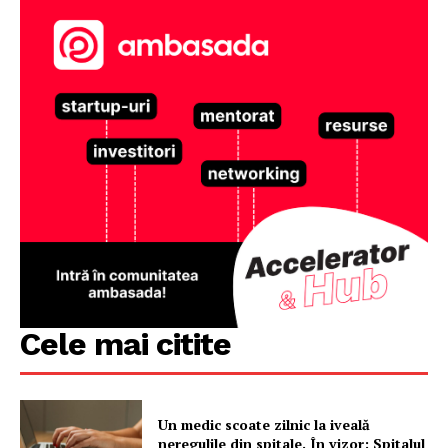
Cele mai citite
Un medic scoate zilnic la iveală
neregulile din spitale. În vizor: Spitalul