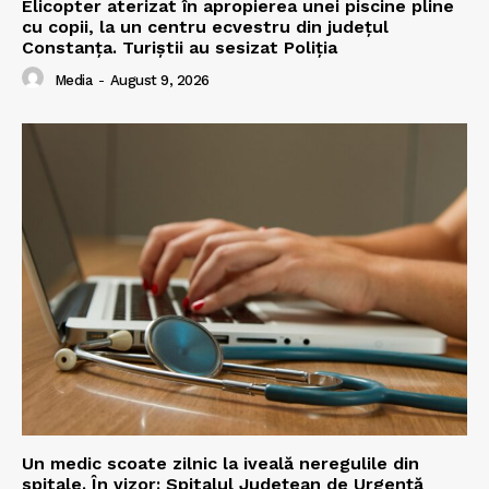
Elicopter aterizat în apropierea unei piscine pline
cu copii, la un centru ecvestru din județul
Constanța. Turiștii au sesizat Poliția
Media
-
August 9, 2026
Un medic scoate zilnic la iveală neregulile din
spitale. În vizor: Spitalul Județean de Urgență