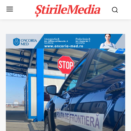
ȘtirileMedia