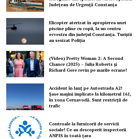
Județean de Urgență Constanța
Elicopter aterizat în apropierea unei
piscine pline cu copii, la un centru
ecvestru din județul Constanța. Turiștii
au sesizat Poliția
(Video) Pretty Woman 2: A Second
Chance (2025) – Julia Roberts și
Richard Gere revin pe marile ecrane!
Accident în lanț pe Autostrada A2!
Şase mașini implicate la kilometrul 161,
în zona Cernavodă. Sunt restricții de
trafic
Controale la furnizorii de servicii
sociale! Ce au descoperit inspectorii
ANPIS în toată țara