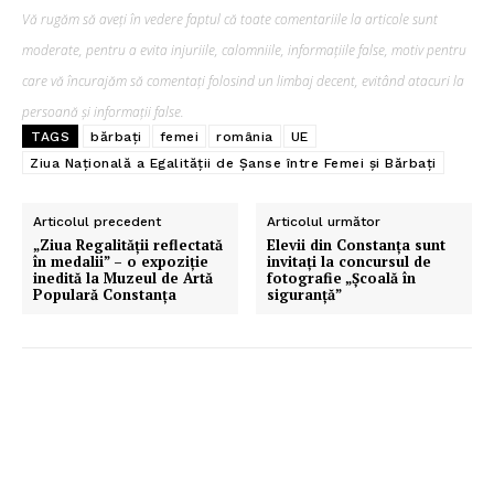
Vă rugăm să aveți în vedere faptul că toate comentariile la articole sunt
Pentru și mai mult conținut
moderate, pentru a evita injuriile, calomniile, informațiile false, motiv pentru
exclusiv!
care vă încurajăm să comentați folosind un limbaj decent, evitând atacuri la
persoană și informații false.
TAGS
bărbați
femei
românia
UE
Ziua Națională a Egalității de Șanse între Femei și Bărbați
Articolul precedent
Articolul următor
„Ziua Regalității reflectată
Elevii din Constanța sunt
în medalii” – o expoziție
invitați la concursul de
inedită la Muzeul de Artă
fotografie „Școală în
Populară Constanța
siguranță”
ABONEAZĂ-TE ACUM
StirileMedia.ro