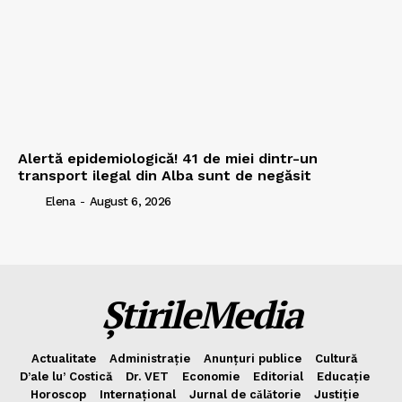
Alertă epidemiologică! 41 de miei dintr-un
transport ilegal din Alba sunt de negăsit
Elena
-
August 6, 2026
ȘtirileMedia
Actualitate
Administrație
Anunțuri publice
Cultură
D’ale lu’ Costică
Dr. VET
Economie
Editorial
Educație
Horoscop
Internațional
Jurnal de cǎlǎtorie
Justiție