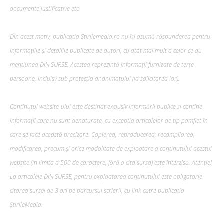
documente justificative etc.
Din acest motiv, publicația Stirilemedia.ro nu își asumă răspunderea pentru
informațiile și detaliile publicate de autori, cu atât mai mult a celor ce au
mențiunea DIN SURSE. Acestea reprezintă informații furnizate de terțe
persoane, incluisv sub protecția anonimatului (la solicitarea lor).
Conținutul website-ului este destinat exclusiv informării publice și conține
informații care nu sunt denaturate, cu excepția articolelor de tip pamflet în
care se face această precizare. Copierea, reproducerea, recompilarea,
modificarea, precum şi orice modalitate de exploatare a conținutului acestui
website (în limita a 500 de caractere, fără a cita sursa) este interzisă. Atenție!
La articolele DIN SURSE, pentru exploatarea conținutului este obligatorie
citarea sursei de 3 ori pe parcursul scrierii, cu link către publicația
ȘtirileMedia.