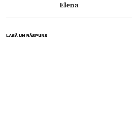
Elena
Despre noi
Contactați-ne
Fii reporter
LASĂ UN RĂSPUNS
Politica cookie-uri
Politica de Confidențialitate
Publicitate