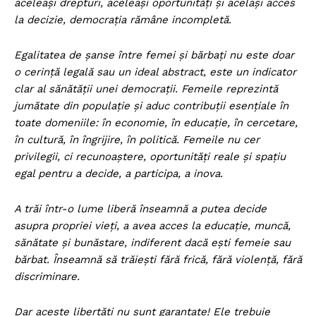
aceleași drepturi, aceleași oportunități și același acces
la decizie, democrația rămâne incompletă.
Egalitatea de șanse între femei și bărbați nu este doar
o cerință legală sau un ideal abstract, este un indicator
clar al sănătății unei democrații. Femeile reprezintă
jumătate din populație și aduc contribuții esențiale în
toate domeniile: în economie, în educație, în cercetare,
în cultură, în îngrijire, în politică. Femeile nu cer
privilegii, ci recunoaștere, oportunități reale și spațiu
egal pentru a decide, a participa, a inova.
A trăi într-o lume liberă înseamnă a putea decide
asupra propriei vieți, a avea acces la educație, muncă,
sănătate și bunăstare, indiferent dacă ești femeie sau
bărbat. Înseamnă să trăiești fără frică, fără violență, fără
discriminare.
Dar aceste libertăți nu sunt garantate! Ele trebuie