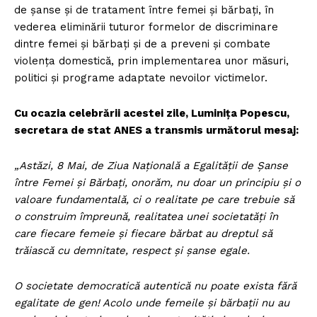
de șanse și de tratament între femei și bărbați, în
vederea eliminării tuturor formelor de discriminare
dintre femei și bărbați și de a preveni și combate
violența domestică, prin implementarea unor măsuri,
politici și programe adaptate nevoilor victimelor.
Cu ocazia celebrării acestei zile, Luminița Popescu,
secretara de stat ANES a transmis următorul mesaj:
„Astăzi, 8 Mai, de Ziua Națională a Egalității de Șanse
între Femei și Bărbați, onorăm, nu doar un principiu și o
valoare fundamentală, ci o realitate pe care trebuie să
o construim împreună, realitatea unei societatăți în
care fiecare femeie și fiecare bărbat au dreptul să
trăiască cu demnitate, respect și șanse egale.
O societate democratică autentică nu poate exista fără
egalitate de gen! Acolo unde femeile și bărbații nu au