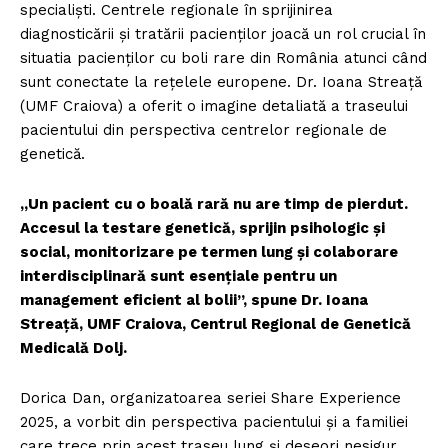
specialiști. Centrele regionale în sprijinirea
diagnosticării și tratării pacienților joacă un rol crucial în
situatia pacienților cu boli rare din România atunci când
sunt conectate la rețelele europene. Dr. Ioana Streață
(UMF Craiova) a oferit o imagine detaliată a traseului
pacientului din perspectiva centrelor regionale de
genetică.
„Un pacient cu o boală rară nu are timp de pierdut.
Accesul la testare genetică, sprijin psihologic și
social, monitorizare pe termen lung și colaborare
interdisciplinară sunt esențiale pentru un
management eficient al bolii”, spune Dr. Ioana
Streață, UMF Craiova, Centrul Regional de Genetică
Medicală Dolj.
Dorica Dan, organizatoarea seriei Share Experience
2025, a vorbit din perspectiva pacientului și a familiei
care trece prin acest traseu lung și deseori nesigur.