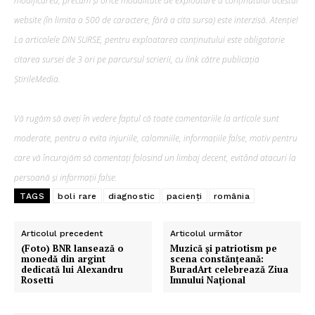
modificarea, precum şi orice modalitate de exploatare a conținutului acestui
website (în limita a 500 de caractere, fără a cita sursa) este interzisă. Atenție!
La articolele DIN SURSE, pentru exploatarea conținutului este obligatorie
citarea sursei de 3 ori pe parcursul scrierii, cu link către publicația
ȘtirileMedia.
Vă rugăm să aveți în vedere faptul că toate comentariile la articole sunt
moderate, pentru a evita injuriile, calomniile, informațiile false, motiv pentru
care vă încurajăm să comentați folosind un limbaj decent, evitând atacuri la
persoană și informații false.
TAGS
boli rare
diagnostic
pacienți
românia
Articolul precedent
Articolul următor
(Foto) BNR lansează o
Muzică și patriotism pe
monedă din argint
scena constănțeană:
dedicată lui Alexandru
BuradArt celebrează Ziua
Rosetti
Imnului Național