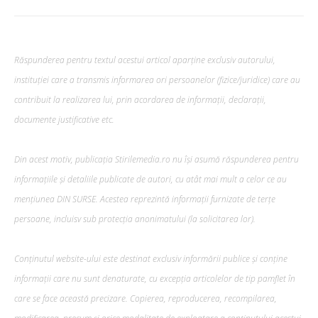
Răspunderea pentru textul acestui articol aparține exclusiv autorului,
instituției care a transmis informarea ori persoanelor (fizice/juridice) care au
contribuit la realizarea lui, prin acordarea de informații, declarații,
documente justificative etc.
Din acest motiv, publicația Stirilemedia.ro nu își asumă răspunderea pentru
informațiile și detaliile publicate de autori, cu atât mai mult a celor ce au
mențiunea DIN SURSE. Acestea reprezintă informații furnizate de terțe
persoane, incluisv sub protecția anonimatului (la solicitarea lor).
Conținutul website-ului este destinat exclusiv informării publice și conține
informații care nu sunt denaturate, cu excepția articolelor de tip pamflet în
care se face această precizare. Copierea, reproducerea, recompilarea,