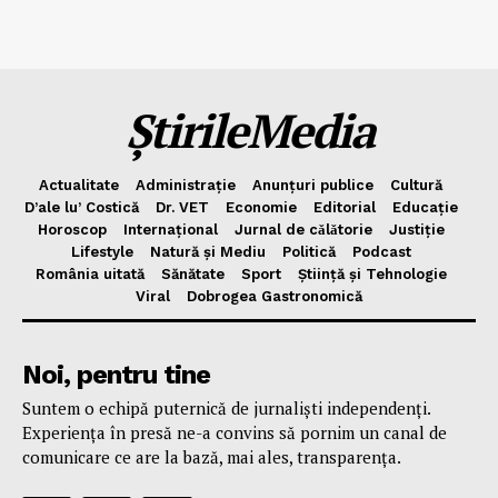
ȘtirileMedia
Actualitate
Administrație
Anunțuri publice
Cultură
D’ale lu’ Costică
Dr. VET
Economie
Editorial
Educație
Horoscop
Internațional
Jurnal de cǎlǎtorie
Justiție
Lifestyle
Natură și Mediu
Politică
Podcast
România uitată
Sănătate
Sport
Știință și Tehnologie
Viral
Dobrogea Gastronomică
Noi, pentru tine
Suntem o echipă puternică de jurnaliști independenți.
Experiența în presă ne-a convins să pornim un canal de
comunicare ce are la bază, mai ales, transparența.