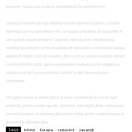
persoane, incluisv sub protecția anonimatului (la solicitarea lor).
Conținutul website-ului este destinat exclusiv informării publice și conține
informații care nu sunt denaturate, cu excepția articolelor de tip pamflet în
care se face această precizare. Copierea, reproducerea, recompilarea,
modificarea, precum şi orice modalitate de exploatare a conținutului acestui
website (în limita a 500 de caractere, fără a cita sursa) este interzisă. Atenție!
La articolele DIN SURSE, pentru exploatarea conținutului este obligatorie
citarea sursei de 3 ori pe parcursul scrierii, cu link către publicația
ȘtirileMedia.
Vă rugăm să aveți în vedere faptul că toate comentariile la articole sunt
moderate, pentru a evita injuriile, calomniile, informațiile false, motiv pentru
care vă încurajăm să comentați folosind un limbaj decent, evitând atacuri la
persoană și informații false.
TAGS
bilete
Europa
reducere
vacanță