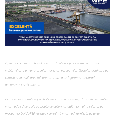
Răspunderea pentru textul acestui articol aparține exclusiv autorului,
instituției care a transmis informarea ori persoanelor (fizice/juridice) care au
contribuit la realizarea lui, prin acordarea de informații, declarații,
documente justificative etc.
Din acest motiv, publicația Stirilemedia.ro nu își asumă răspunderea pentru
informațiile și detaliile publicate de autori, cu atât mai mult a celor ce au
mențiunea DIN SURSE. Acestea reprezintă informații furnizate de terțe