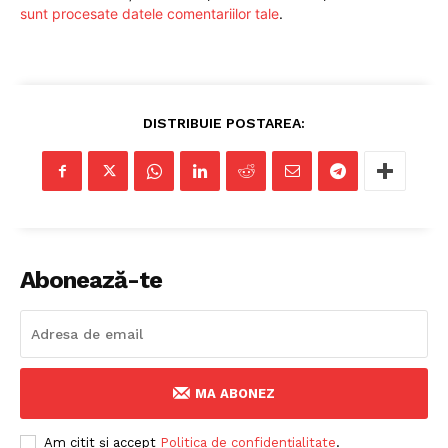
sunt procesate datele comentariilor tale
.
ABONEAZĂ-TE ACUM
DISTRIBUIE POSTAREA:
StirileMedia.ro
Despre noi
Abonează-te
Contactați-ne
Fii reporter
Politica cookie-uri
MA ABONEZ
Politica de Confidențialitate
Publicitate
Am citit și accept
Politica de confidențialitate
.