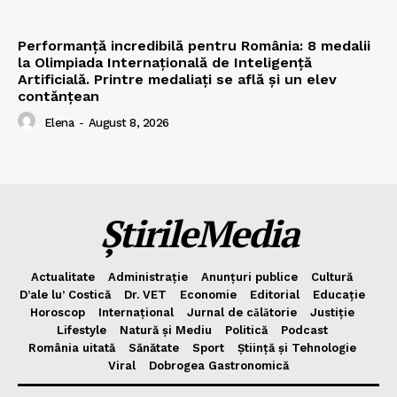
Performanță incredibilă pentru România: 8 medalii
la Olimpiada Internațională de Inteligență
Artificială. Printre medaliați se află și un elev
contănțean
Elena
-
August 8, 2026
ȘtirileMedia
Actualitate
Administrație
Anunțuri publice
Cultură
D’ale lu’ Costică
Dr. VET
Economie
Editorial
Educație
Horoscop
Internațional
Jurnal de cǎlǎtorie
Justiție
Lifestyle
Natură și Mediu
Politică
Podcast
România uitată
Sănătate
Sport
Știință și Tehnologie
Viral
Dobrogea Gastronomică