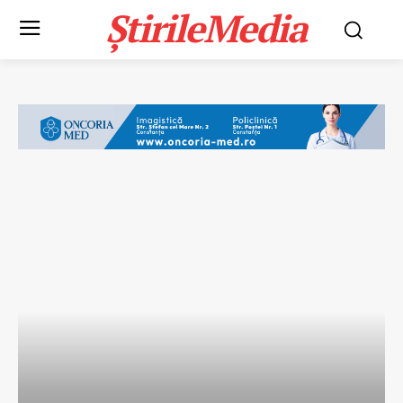
ȘtirileMedia