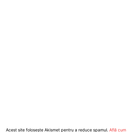
Pentru și mai mult conținut
exclusiv!
Acest site folosește Akismet pentru a reduce spamul.
Află cum