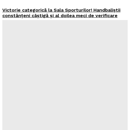
Victorie categorică la Sala Sporturilor! Handbaliștii
constănțeni câștigă și al doilea meci de verificare
Elena
-
August 8, 2026
(Video) Confruntare importantă la Ovidiu! „Marinarii”
luptă pentru o poziție superioară în clasamentul
Superligii
Elena
-
August 8, 2026
(Video) Misiune maraton pe Dunăre: Cea de-a doua
barjă a fost scufundată cu succes după 11 ore
Elena
-
August 8, 2026
Performanță incredibilă pentru România: 8 medalii la
Olimpiada Internațională de Inteligență Artificială.
Printre medaliați se află și un elev contănțean