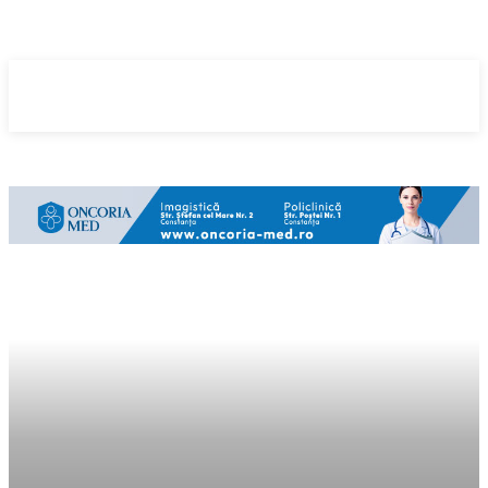
ȘtirileMedia