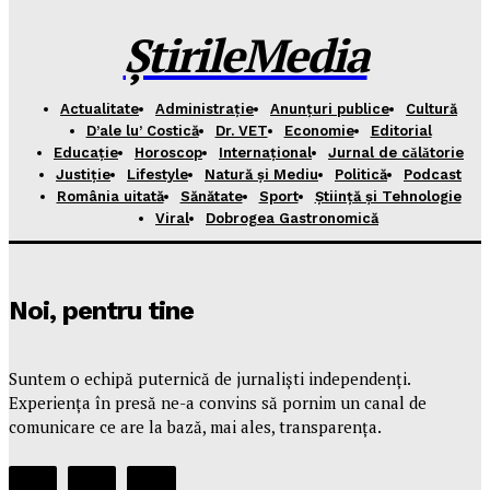
Elena
-
August 8, 2026
ȘtirileMedia
Actualitate
Administrație
Anunțuri publice
Cultură
D’ale lu’ Costică
Dr. VET
Economie
Editorial
Educație
Horoscop
Internațional
Jurnal de cǎlǎtorie
Justiție
Lifestyle
Natură și Mediu
Politică
Podcast
România uitată
Sănătate
Sport
Știință și Tehnologie
Viral
Dobrogea Gastronomică
Noi, pentru tine
Suntem o echipă puternică de jurnaliști independenți.
Experiența în presă ne-a convins să pornim un canal de
comunicare ce are la bază, mai ales, transparența.