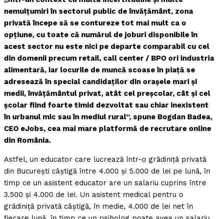
nemulțumiri în sectorul public de învățământ, zona
privată începe să se contureze tot mai mult ca o
opțiune, cu toate că numărul de joburi disponibile în
acest sector nu este nici pe departe comparabil cu cel
din domenii precum retail, call center / BPO ori industria
alimentară, iar locurile de muncă scoase în piață se
adresează în special candidaților din orașele mari și
medii, învățământul privat, atât cel preșcolar, cât și cel
școlar fiind foarte timid dezvoltat sau chiar inexistent
în urbanul mic sau în mediul rural”, spune Bogdan Badea,
CEO eJobs, cea mai mare platformă de recrutare online
din România.
Astfel, un educator care lucrează într-o grădiniță privată
din București câștigă între 4.000 și 5.000 de lei pe lună, în
timp ce un asistent educator are un salariu cuprins între
3.500 și 4.000 de lei. Un asistent medical pentru o
grădiniță privată câștigă, în medie, 4.000 de lei net în
fiecare lună, în timp ce un psiholog poate avea un salariu