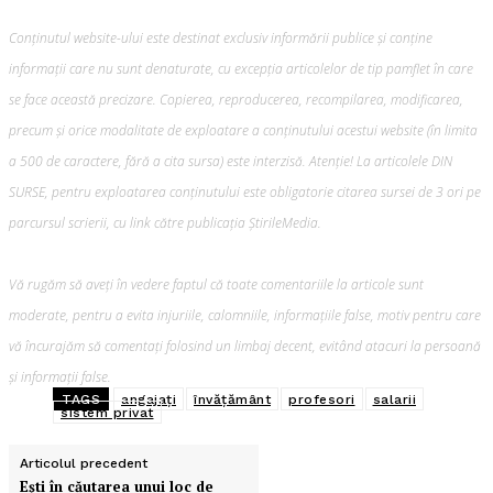
Conținutul website-ului este destinat exclusiv informării publice și conține
informații care nu sunt denaturate, cu excepția articolelor de tip pamflet în care
se face această precizare. Copierea, reproducerea, recompilarea, modificarea,
precum şi orice modalitate de exploatare a conținutului acestui website (în limita
a 500 de caractere, fără a cita sursa) este interzisă. Atenție! La articolele DIN
SURSE, pentru exploatarea conținutului este obligatorie citarea sursei de 3 ori pe
parcursul scrierii, cu link către publicația ȘtirileMedia.
Vă rugăm să aveți în vedere faptul că toate comentariile la articole sunt
moderate, pentru a evita injuriile, calomniile, informațiile false, motiv pentru care
vă încurajăm să comentați folosind un limbaj decent, evitând atacuri la persoană
și informații false.
TAGS
angajați
învățământ
profesori
salarii
sistem privat
Articolul precedent
Ești în căutarea unui loc de