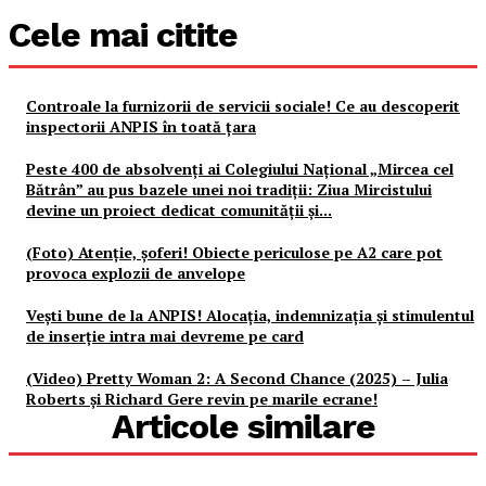
Cele mai citite
Controale la furnizorii de servicii sociale! Ce au descoperit
inspectorii ANPIS în toată țara
Peste 400 de absolvenți ai Colegiului Național „Mircea cel
Bătrân” au pus bazele unei noi tradiții: Ziua Mircistului
devine un proiect dedicat comunității și...
(Foto) Atenție, șoferi! Obiecte periculose pe A2 care pot
provoca explozii de anvelope
Vești bune de la ANPIS! Alocația, indemnizația și stimulentul
de inserție intra mai devreme pe card
(Video) Pretty Woman 2: A Second Chance (2025) – Julia
Roberts și Richard Gere revin pe marile ecrane!
Articole similare