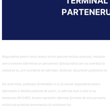
Răspunderea pentru textul acestui articol aparține exclusiv autorului, instituției
care a transmis informarea ori persoanelor (fizice/juridice) care au contribuit la
realizarea lui, prin acordarea de informații, declarații, documente justificative etc.
Din acest motiv, publicația Stirilemedia.ro nu își asumă răspunderea pentru
informațiile și detaliile publicate de autori, cu atât mai mult a celor ce au
mențiunea DIN SURSE. Acestea reprezintă informații furnizate de terțe persoane,
incluisv sub protecția anonimatului (la solicitarea lor).