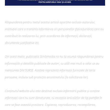
Răspunderea pentru textul acestui articol aparține exclusiv autorului,
instituției care a transmis informarea ori persoanelor (fizice/juridice) care au
contribuit la realizarea lui, prin acordarea de informații, declarații,
documente justificative etc.
Din acest motiv, publicația Stirilemedia.ro nu își asumă răspunderea pentru
informațiile și detaliile publicate de autori, cu atât mai mult a celor ce au
mențiunea DIN SURSE. Acestea reprezintă informații furnizate de terțe
persoane, incluisv sub protecția anonimatului (la solicitarea lor).
Conținutul website-ului este destinat exclusiv informării publice și conține
informații care nu sunt denaturate, cu excepția articolelor de tip pamflet în
care se face această precizare. Copierea, reproducerea, recompilarea,