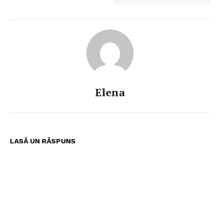
StirileMedia.ro
Despre noi
Contactați-ne
Elena
Fii reporter
Politica cookie-uri
Politica de Confidențialitate
LASĂ UN RĂSPUNS
Publicitate