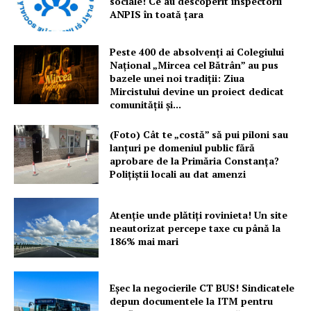
sociale! Ce au descoperit inspectorii
ANPIS în toată țara
Peste 400 de absolvenți ai Colegiului
Național „Mircea cel Bătrân” au pus
bazele unei noi tradiții: Ziua
Mircistului devine un proiect dedicat
comunității și...
(Foto) Cât te „costă” să pui piloni sau
lanțuri pe domeniul public fără
aprobare de la Primăria Constanța?
Polițiștii locali au dat amenzi
Atenție unde plătiți rovinieta! Un site
neautorizat percepe taxe cu până la
186% mai mari
Eșec la negocierile CT BUS! Sindicatele
depun documentele la ITM pentru