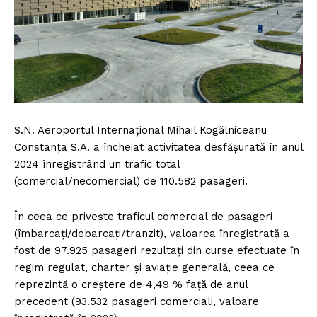
S.N. Aeroportul Internaţional Mihail Kogălniceanu
Constanţa S.A. a încheiat activitatea desfăşurată în anul
2024 înregistrând un trafic total
(comercial/necomercial) de 110.582 pasageri.
În ceea ce privește traficul comercial de pasageri
(îmbarcați/debarcați/tranzit), valoarea înregistrată a
fost de 97.925 pasageri rezultați din curse efectuate în
regim regulat, charter și aviație generală, ceea ce
reprezintă o creștere de 4,49 % față de anul
precedent (93.532 pasageri comerciali, valoare