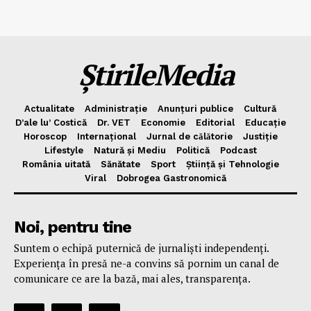
ȘtirileMedia
Actualitate
Administrație
Anunțuri publice
Cultură
D’ale lu’ Costică
Dr. VET
Economie
Editorial
Educație
Horoscop
Internațional
Jurnal de cǎlǎtorie
Justiție
Lifestyle
Natură și Mediu
Politică
Podcast
România uitată
Sănătate
Sport
Știință și Tehnologie
Viral
Dobrogea Gastronomică
Noi, pentru tine
Suntem o echipă puternică de jurnaliști independenți.
Experiența în presă ne-a convins să pornim un canal de
comunicare ce are la bază, mai ales, transparența.