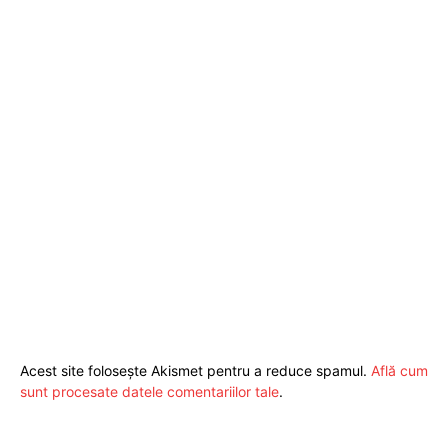
Acest site folosește Akismet pentru a reduce spamul.
Află cum
Pentru și mai mult conținut
sunt procesate datele comentariilor tale
.
exclusiv!