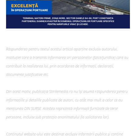
Răspunderea pentru textul acestui articol aparține exclusiv autorului,
instituției care a transmis informarea ori persoanelor (fizice/juridice) care au
contribuit la realizarea lui, prin acordarea de informații, declarații,
documente justificative etc.
Din acest motiv, publicația Stirilemedia.ro nu își asumă răspunderea pentru
informațiile și detaliile publicate de autori, cu atât mai mult a celor ce au
mențiunea DIN SURSE. Acestea reprezintă informații furnizate de terțe
persoane, incluisv sub protecția anonimatului (la solicitarea lor).
Conținutul website-ului este destinat exclusiv informării publice și conține