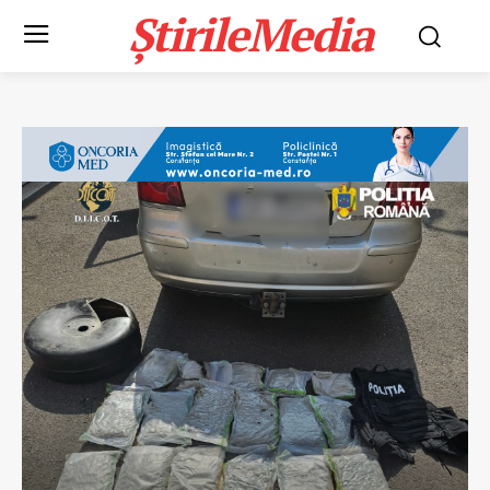
ȘtirileMedia