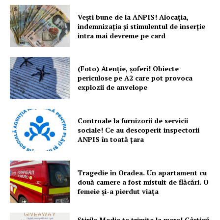
Vești bune de la ANPIS! Alocația,
indemnizația și stimulentul de inserție
intra mai devreme pe card
(Foto) Atenție, șoferi! Obiecte
periculose pe A2 care pot provoca
explozii de anvelope
Controale la furnizorii de servicii
sociale! Ce au descoperit inspectorii
ANPIS în toată țara
Tragedie în Oradea. Un apartament cu
două camere a fost mistuit de flăcări. O
femeie și-a pierdut viața
Știrile Media te trimite la mare! Câștigă