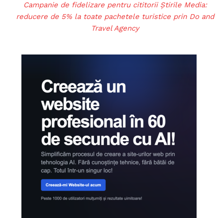
Campanie de fidelizare pentru cititorii Știrile Media:
reducere de 5% la toate pachetele turistice prin Do and
Travel Agency