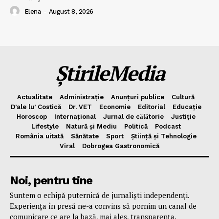
Elena
-
August 8, 2026
ȘtirileMedia
Actualitate
Administrație
Anunțuri publice
Cultură
D’ale lu’ Costică
Dr. VET
Economie
Editorial
Educație
Horoscop
Internațional
Jurnal de cǎlǎtorie
Justiție
Lifestyle
Natură și Mediu
Politică
Podcast
România uitată
Sănătate
Sport
Știință și Tehnologie
Viral
Dobrogea Gastronomică
Noi, pentru tine
Suntem o echipă puternică de jurnaliști independenți.
Experiența în presă ne-a convins să pornim un canal de
comunicare ce are la bază, mai ales, transparența.