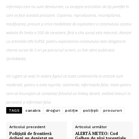
informații care nu sunt denaturate, cu excepția articolelor de tip pamflet în
care se face această precizare. Copierea, reproducerea, recompilarea,
modificarea, precum şi orice modalitate de exploatare a conținutului acestui
website (în limita a 500 de caractere, fără a cita sursa) este interzisă. Atenție!
La articolele DIN SURSE, pentru exploatarea conținutului este obligatorie
citarea sursei de 3 ori pe parcursul scrierii, cu link către publicația
ȘtirileMedia.
Vă rugăm să aveți în vedere faptul că toate comentariile la articole sunt
moderate, pentru a evita injuriile, calomniile, informațiile false, motiv pentru
care vă încurajăm să comentați folosind un limbaj decent, evitând atacuri la
persoană și informații false.
TAGS
canabis
droguri
poliție
polițiști
procurori
Articolul precedent
Articolul următor
Polițiștii de frontieră
ALERTĂ METEO: Cod
doljeni au depistat un
Galben de ploi torențiale,