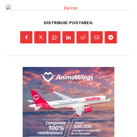
DISTRIBUIE POSTAREA:
ABONEAZĂ-TE ACUM
StirileMedia.ro
Despre noi
Contactați-ne
Fii reporter