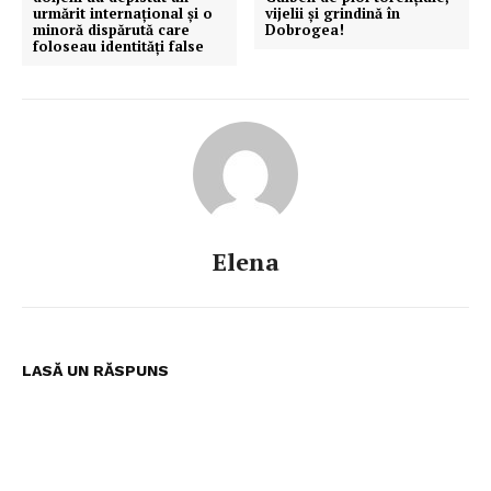
urmărit internațional și o
vijelii și grindină în
minoră dispărută care
Dobrogea!
foloseau identități false
Elena
LASĂ UN RĂSPUNS