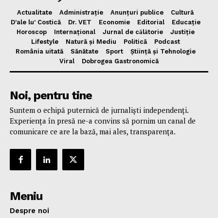
Actualitate
Administrație
Anunțuri publice
Cultură
D’ale lu’ Costică
Dr. VET
Economie
Editorial
Educație
Horoscop
Internațional
Jurnal de cǎlǎtorie
Justiție
Lifestyle
Natură și Mediu
Politică
Podcast
România uitată
Sănătate
Sport
Știință și Tehnologie
Viral
Dobrogea Gastronomică
Noi, pentru tine
Suntem o echipă puternică de jurnaliști independenți.
Experiența în presă ne-a convins să pornim un canal de
comunicare ce are la bază, mai ales, transparența.
Meniu
Despre noi