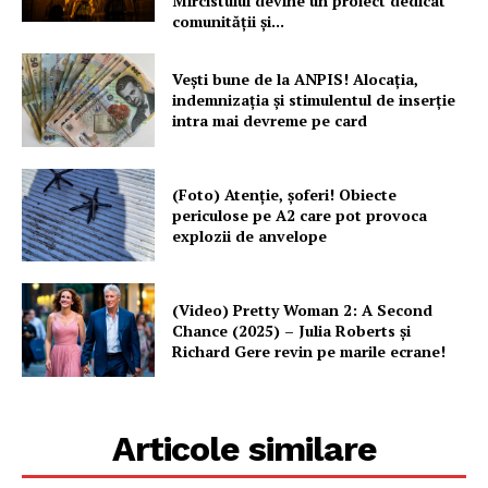
Mircistului devine un proiect dedicat
comunității și...
Vești bune de la ANPIS! Alocația,
indemnizația și stimulentul de inserție
intra mai devreme pe card
(Foto) Atenție, șoferi! Obiecte
periculose pe A2 care pot provoca
explozii de anvelope
(Video) Pretty Woman 2: A Second
Chance (2025) – Julia Roberts și
Richard Gere revin pe marile ecrane!
Articole similare