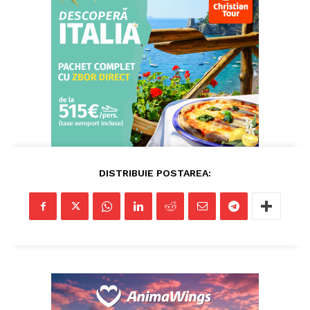
StirileMedia.ro
Despre noi
Contactați-ne
Fii reporter
Politica cookie-uri
Politica de Confidențialitate
Publicitate
DISTRIBUIE POSTAREA: