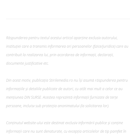
Răspunderea pentru textul acestui articol aparține exclusiv autorului,
instituției care a transmis informarea ori persoanelor (fizice/juridice) care au
contribuit la realizarea lui, prin acordarea de informații, declarații,
documente justificative etc.
Din acest motiv, publicația Stirilemedia.ro nu își asumă răspunderea pentru
informațiile și detaliile publicate de autori, cu atât mai mult a celor ce au
mențiunea DIN SURSE. Acestea reprezintă informații furnizate de terțe
persoane, incluisv sub protecția anonimatului (la solicitarea lor).
Conținutul website-ului este destinat exclusiv informării publice și conține
informații care nu sunt denaturate, cu excepția articolelor de tip pamflet în