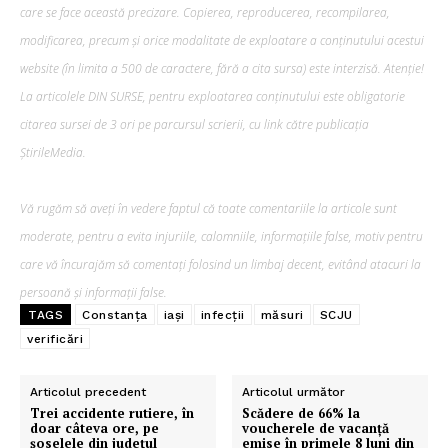
care se face această precizare. Copierea, reproducerea, recompilarea,
modificarea, precum şi orice modalitate de exploatare a conținutului acestui
website (în limita a 500 de caractere, fără a cita sursa) este interzisă. Atenție!
La articolele DIN SURSE, pentru exploatarea conținutului este obligatorie
citarea sursei de 3 ori pe parcursul scrierii, cu link către publicația
ȘtirileMedia.
Vă rugăm să aveți în vedere faptul că toate comentariile la articole sunt
moderate, pentru a evita injuriile, calomniile, informațiile false, motiv pentru
care vă încurajăm să comentați folosind un limbaj decent, evitând atacuri la
persoană și informații false.
TAGS
Constanța
iași
infecții
măsuri
SCJU
verificări
Articolul precedent
Articolul următor
Trei accidente rutiere, în
Scădere de 66% la
doar câteva ore, pe
voucherele de vacanță
șoselele din județul
emise în primele 8 luni din