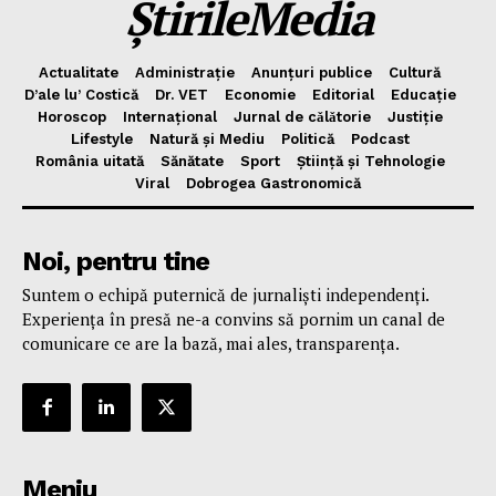
ȘtirileMedia
Actualitate
Administrație
Anunțuri publice
Cultură
D’ale lu’ Costică
Dr. VET
Economie
Editorial
Educație
Horoscop
Internațional
Jurnal de cǎlǎtorie
Justiție
Lifestyle
Natură și Mediu
Politică
Podcast
România uitată
Sănătate
Sport
Știință și Tehnologie
Viral
Dobrogea Gastronomică
Noi, pentru tine
Suntem o echipă puternică de jurnaliști independenți.
Experiența în presă ne-a convins să pornim un canal de
comunicare ce are la bază, mai ales, transparența.
Meniu