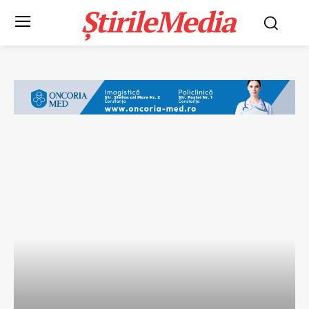
ȘtirileMedia