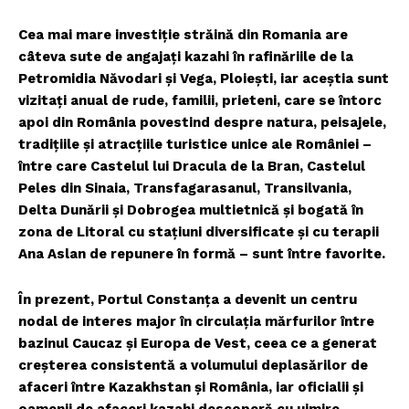
Cea mai mare investiție străină din Romania are
câteva sute de angajați kazahi în rafinăriile de la
Petromidia Năvodari și Vega, Ploiești, iar aceștia sunt
vizitați anual de rude, familii, prieteni, care se întorc
apoi din România povestind despre natura, peisajele,
tradițiile și atracțiile turistice unice ale României –
între care Castelul lui Dracula de la Bran, Castelul
Peles din Sinaia, Transfagarasanul, Transilvania,
Delta Dunării și Dobrogea multietnică și bogată în
zona de Litoral cu stațiuni diversificate și cu terapii
Ana Aslan de repunere în formă – sunt între favorite.
În prezent, Portul Constanța a devenit un centru
nodal de interes major în circulația mărfurilor între
bazinul Caucaz și Europa de Vest, ceea ce a generat
creșterea consistentă a volumului deplasărilor de
afaceri între Kazakhstan și România, iar oficialii și
oamenii de afaceri kazahi descoperă cu uimire