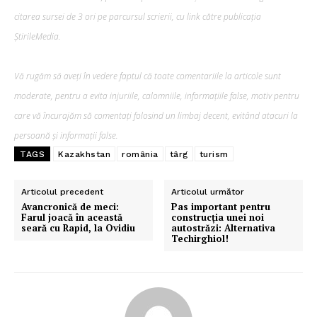
citarea sursei de 3 ori pe parcursul scrierii, cu link către publicația
ȘtirileMedia.
Pentru și mai mult conținut
Vă rugăm să aveți în vedere faptul că toate comentariile la articole sunt
exclusiv!
moderate, pentru a evita injuriile, calomniile, informațiile false, motiv pentru
care vă încurajăm să comentați folosind un limbaj decent, evitând atacuri la
persoană și informații false.
TAGS
Kazakhstan
românia
târg
turism
Articolul precedent
Articolul următor
Avancronică de meci:
Pas important pentru
Farul joacă în această
construcția unei noi
seară cu Rapid, la Ovidiu
autostrăzi: Alternativa
Techirghiol!
ABONEAZĂ-TE ACUM