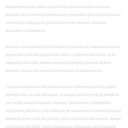
Răspunderea pentru textul acestui articol aparține exclusiv autorului,
instituției care a transmis informarea ori persoanelor (fizice/juridice) care au
contribuit la realizarea lui, prin acordarea de informații, declarații,
documente justificative etc.
Din acest motiv, publicația Stirilemedia.ro nu își asumă răspunderea pentru
informațiile și detaliile publicate de autori, cu atât mai mult a celor ce au
mențiunea DIN SURSE. Acestea reprezintă informații furnizate de terțe
persoane, incluisv sub protecția anonimatului (la solicitarea lor).
Conținutul website-ului este destinat exclusiv informării publice și conține
informații care nu sunt denaturate, cu excepția articolelor de tip pamflet în
care se face această precizare. Copierea, reproducerea, recompilarea,
modificarea, precum şi orice modalitate de exploatare a conținutului acestui
website (în limita a 500 de caractere, fără a cita sursa) este interzisă. Atenție!
La articolele DIN SURSE, pentru exploatarea conținutului este obligatorie