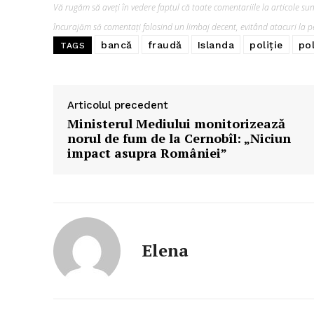
Vă rugăm să aveți în vedere faptul că toate comentariile la articole sunt
încurajăm să comentați folosind un limbaj decent, evitând atacuri la pe
bancă
fraudă
Islanda
poliție
pol
TAGS
Articolul precedent
Ministerul Mediului monitorizează
norul de fum de la Cernobîl: „Niciun
impact asupra României”
Elena