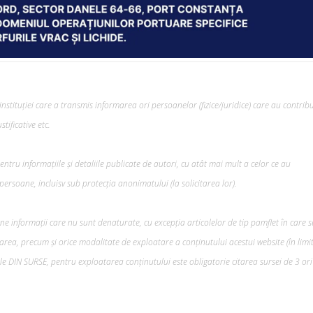
nstituției care a transmis informarea ori persoanelor (fizice/juridice) care au contribu
tificative etc.
tru informațiile și detaliile publicate de autori, cu atât mai mult a celor ce au
ersoane, incluisv sub protecția anonimatului (la solicitarea lor).
ine informații care nu sunt denaturate, cu excepția articolelor de tip pamflet în care s
rea, precum şi orice modalitate de exploatare a conținutului acestui website (în limi
lele DIN SURSE, pentru exploatarea conținutului este obligatorie citarea sursei de 3 ori