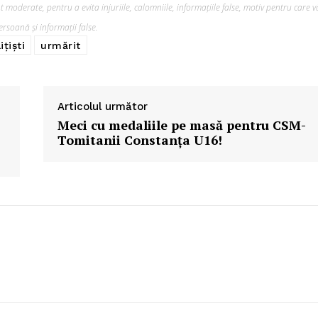
 moderate, pentru a evita injuriile, calomniile, informațiile false, motiv pentru care v
rsoană și informații false.
ițiști
urmărit
Articolul următor
Meci cu medaliile pe masă pentru CSM-
Tomitanii Constanța U16!