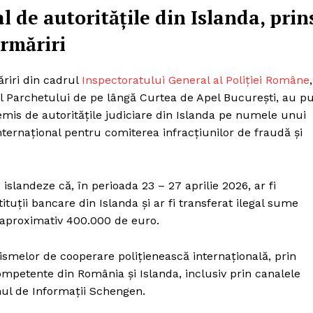
 de autoritățile din Islanda, prin
Urmăriri
ăriri din cadrul
Inspectoratului General al Poliției Române
,
 Parchetului de pe lângă Curtea de Apel București, au p
is de autoritățile judiciare din Islanda pe numele unui
ternațional pentru comiterea infracțiunilor de fraudă și
islandeze că, în perioada 23 – 27 aprilie 2026, ar fi
ituții bancare din Islanda și ar fi transferat ilegal sume
e aproximativ 400.000 de euro.
ismelor de cooperare polițienească internațională, prin
competente din România și Islanda, inclusiv prin canalele
mul de Informații Schengen.