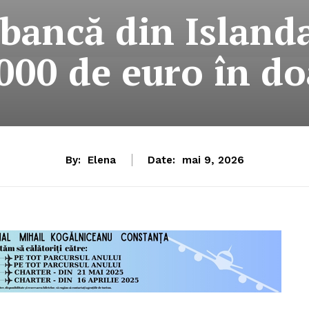
 bancă din Islan
000 de euro în do
By:
Elena
Date:
mai 9, 2026