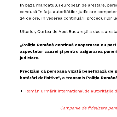
În baza mandatului european de arestare, persoa
condusă în fața autorităților judiciare competen
24 de ore, în vederea continuării procedurilor le
Ulterior, Curtea de Apel București a decis aresta
„Poliția Română continuă cooperarea cu parten
aspectelor cauzei și pentru asigurarea puneri
judiciare.
Precizăm că persoana vizată beneficiază de p
Pentru și 
hotărâri definitive”, a transmis Poliția Română
conținut e
Român urmărit internațional de autoritățile din
Campanie de fidelizare pent