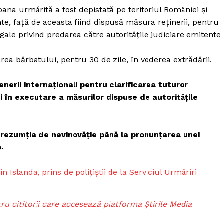
na urmărită a fost depistată pe teritoriul României și
te, față de aceasta fiind dispusă măsura reținerii, pentru
gale privind predarea către autoritățile judiciare emitente
rea bărbatului, pentru 30 de zile, în vederea extrădării.
erii internaționali pentru clarificarea tuturor
i în executare a măsurilor dispuse de autoritățile
rezumția de nevinovăție până la pronunțarea unei
mai mult
.
xclusiv!
StirileMedia.ro
 Islanda, prins de polițiștii de la Serviciul Urmăriri
Despre noi
ru cititorii care accesează platforma Știrile Media
Contactați-ne