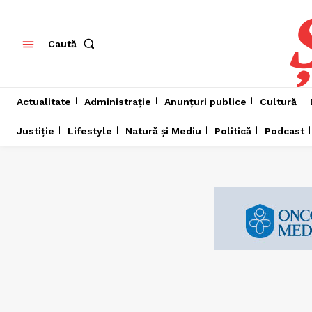
Caută
Actualitate
Administrație
Anunțuri publice
Cultură
Justiție
Lifestyle
Natură și Mediu
Politică
Podcast