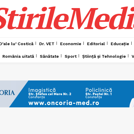
ȘtirileMedi
D’ale lu’ Costică
Dr. VET
Economie
Editorial
Educație
România uitată
Sănătate
Sport
Știință și Tehnologie
V