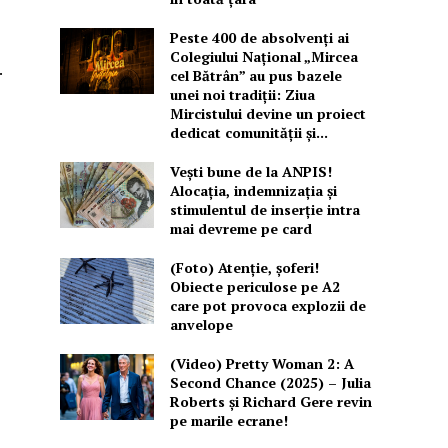
Peste 400 de absolvenți ai
Colegiului Național „Mircea
.
cel Bătrân” au pus bazele
unei noi tradiții: Ziua
Mircistului devine un proiect
dedicat comunității și...
Vești bune de la ANPIS!
Alocația, indemnizația și
stimulentul de inserție intra
mai devreme pe card
(Foto) Atenție, șoferi!
Obiecte periculose pe A2
care pot provoca explozii de
anvelope
(Video) Pretty Woman 2: A
Second Chance (2025) – Julia
Roberts și Richard Gere revin
pe marile ecrane!