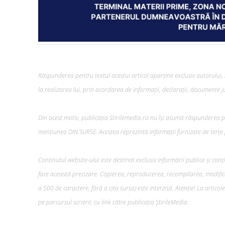
Răspunderea pentru textul acestui articol aparține exclusiv autorului, i
la realizarea lui, prin acordarea de informații, declarații, documente jus
Din acest motiv, publicația Stirilemedia.ro nu își asumă răspunderea pen
mențiunea DIN SURSE. Acestea reprezintă informații furnizate de terțe p
Conținutul website-ului este destinat exclusiv informării publice și conț
face această precizare. Copierea, reproducerea, recompilarea, modifica
a 500 de caractere, fără a cita sursa) este interzisă. Atenție! La artico
pe parcursul scrierii, cu link către publicația ȘtirileMedia.