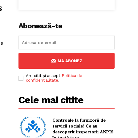
s
Abonează-te
us
MA ABONEZ
Am citit și accept
Politica de
confidențialitate
.
Cele mai citite
Controale la furnizorii de
servicii sociale! Ce au
descoperit inspectorii ANPIS
în toată țara