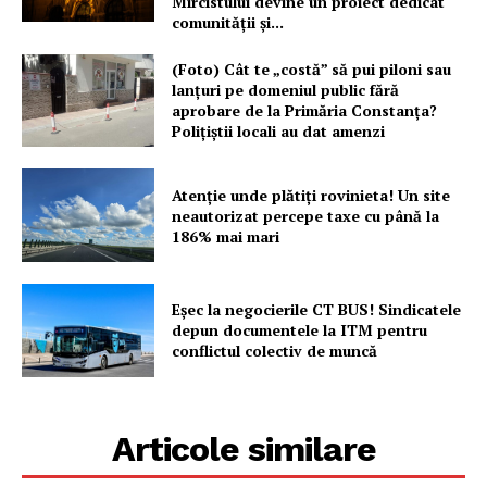
Mircistului devine un proiect dedicat
comunității și...
(Foto) Cât te „costă” să pui piloni sau
lanțuri pe domeniul public fără
aprobare de la Primăria Constanța?
Polițiștii locali au dat amenzi
Atenție unde plătiți rovinieta! Un site
neautorizat percepe taxe cu până la
186% mai mari
Eșec la negocierile CT BUS! Sindicatele
depun documentele la ITM pentru
conflictul colectiv de muncă
Articole similare