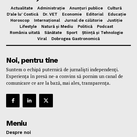
Actualitate
Administrație
Anunțuri publice
Cultură
D’ale lu’ Costică
Dr. VET
Economie
Editorial
Educație
Horoscop
Internațional
Jurnal de cǎlǎtorie
Justiție
Lifestyle
Natură și Mediu
Politică
Podcast
România uitată
Sănătate
Sport
Știință și Tehnologie
Viral
Dobrogea Gastronomică
Noi, pentru tine
Suntem o echipă puternică de jurnaliști independenți.
Experiența în presă ne-a convins să pornim un canal de
comunicare ce are la bază, mai ales, transparența.
Meniu
Despre noi