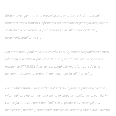
Răspunderea pentru textul acestui articol aparține exclusiv autorului,
instituției care a transmis informarea ori persoanelor (fizice/juridice) care au
contribuit la realizarea lui, prin acordarea de informații, declarații,
documente justificative etc.
Din acest motiv, publicația Stirilemedia.ro nu își asumă răspunderea pentru
informațiile și detaliile publicate de autori, cu atât mai mult a celor ce au
mențiunea DIN SURSE. Acestea reprezintă informații furnizate de terțe
persoane, incluisv sub protecția anonimatului (la solicitarea lor).
Conținutul website-ului este destinat exclusiv informării publice și conține
informații care nu sunt denaturate, cu excepția articolelor de tip pamflet în
care se face această precizare. Copierea, reproducerea, recompilarea,
modificarea, precum şi orice modalitate de exploatare a conținutului acestui