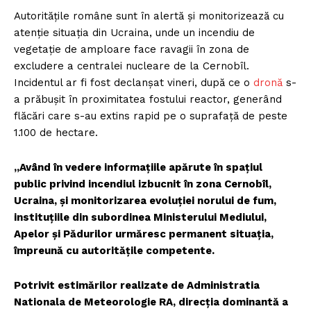
Autoritățile române sunt în alertă și monitorizează cu
atenție situația din Ucraina, unde un incendiu de
vegetație de amploare face ravagii în zona de
excludere a centralei nucleare de la Cernobîl.
Incidentul ar fi fost declanșat vineri, după ce o
dronă
s-
a prăbușit în proximitatea fostului reactor, generând
flăcări care s-au extins rapid pe o suprafață de peste
1.100 de hectare.
„Având în vedere informațiile apărute în spațiul
public privind incendiul izbucnit în zona Cernobîl,
Ucraina, și monitorizarea evoluției norului de fum,
instituțiile din subordinea Ministerului Mediului,
Apelor și Pădurilor urmăresc permanent situația,
împreună cu autoritățile competente.
Potrivit estimărilor realizate de Administratia
Nationala de Meteorologie RA, direcția dominantă a