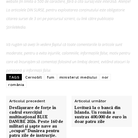
website (în limita a 500 de caractere, fără a cita sursa) este interzisă. Atenție!
La articolele DIN SURSE, pentru exploatarea conținutului este obligatorie
citarea sursei de 3 ori pe parcursul scrierii, cu link către publicația
ȘtirileMedia.
Vă rugăm să aveți în vedere faptul că toate comentariile la articole sunt
moderate, pentru a evita injuriile, calomniile, informațiile false, motiv pentru
care vă încurajăm să comentați folosind un limbaj decent, evitând atacuri la
persoană și informații false.
TAGS
Cernobîl
fum
ministerul mediului
nor
românia
Articolul precedent
Articolul următor
Desfășurare de forțe în
Lovitură la o bancă din
cadrul exercițiul
Islanda. Un român a
multinațional BLUE
sustras 400.000 de euro în
DANUBE 2026. Peste 160 de
doar patru zile
militari și șapte nave au
„ocupat” Dunărea pentru
patru zile de instrucție.