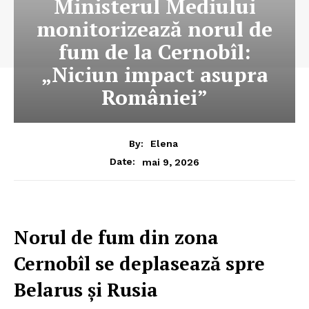
Ministerul Mediului
monitorizează norul de
fum de la Cernobîl:
„Niciun impact asupra
României”
By:
Elena
mai 9, 2026
Date:
Norul de fum din zona
Cernobîl se deplasează spre
Belarus și Rusia