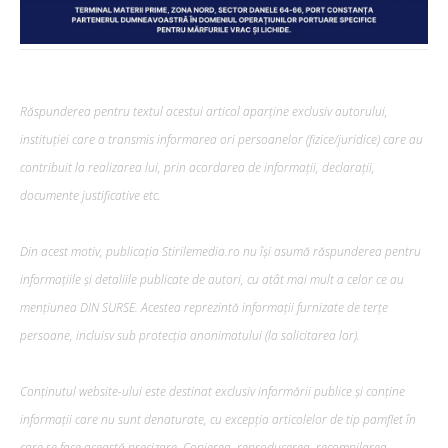
Răspunderea pentru textul acestui articol aparține exclusiv autorului,
instituției care a transmis informarea ori persoanelor (fizice/juridice) care au
contribuit la realizarea lui, prin acordarea de informații, declarații,
documente justificative etc.
Din acest motiv, publicația Stirilemedia.ro nu își asumă răspunderea pentru
informațiile și detaliile publicate de autori, cu atât mai mult a celor ce au
mențiunea DIN SURSE. Acestea reprezintă informații furnizate de terțe
persoane, incluisv sub protecția anonimatului (la solicitarea lor).
Conținutul website-ului este destinat exclusiv informării publice și conține
informații care nu sunt denaturate, cu excepția articolelor de tip pamflet în
care se face această precizare. Copierea, reproducerea, recompilarea,