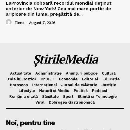
LaProvincia doboară recordul mondial deținut
anterior de New York! Cea mai mare porție de
aripioare din lume, pregătită de...
Elena
-
August 7, 2026
ȘtirileMedia
Actualitate
Administrație
Anunțuri publice
Cultură
D’ale lu’ Costică
Dr. VET
Economie
Editorial
Educație
Horoscop
Internațional
Jurnal de cǎlǎtorie
Justiție
Lifestyle
Natură și Mediu
Politică
Podcast
România uitată
Sănătate
Sport
Știință și Tehnologie
Viral
Dobrogea Gastronomică
Noi, pentru tine