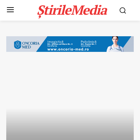
ȘtirileMedia