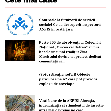
Controale la furnizorii de servicii
sociale! Ce au descoperit inspectorii
ANPIS în toată țara
Peste 400 de absolvenți ai Colegiului
Național „Mircea cel Bătrân” au pus
bazele unei noi tradiții: Ziua
Mircistului devine un proiect dedicat
comunității și...
(Foto) Atenție, șoferi! Obiecte
periculose pe A2 care pot provoca
explozii de anvelope
Vești bune de la ANPIS! Alocația,
indemnizația și stimulentul de inserție
intra mai devreme pe card