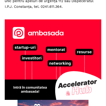
unic pentru apeluri de urgență 112 sau Dispeceratul
I.P.J. Constanța, tel. 0241.611.364.