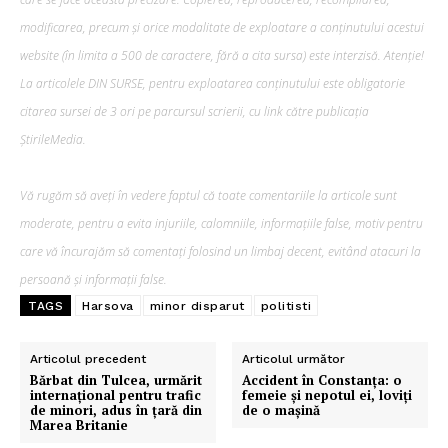
modificarea, precum şi orice modalitate de exploatare a conținutului acestui
website (în limita a 500 de caractere, fără a cita sursa) este interzisă. Atenție!
La articolele DIN SURSE, pentru exploatarea conținutului este obligatorie
citarea sursei de 3 ori pe parcursul scrierii, cu link către publicația
ȘtirileMedia.
Vă rugăm să aveți în vedere faptul că toate comentariile la articole sunt
moderate, pentru a evita injuriile, calomniile, informațiile false, motiv pentru
care vă încurajăm să comentați folosind un limbaj decent, evitând atacuri la
persoană și informații false.
TAGS
Harsova
minor disparut
politisti
Articolul precedent
Articolul următor
Bărbat din Tulcea, urmărit
Accident în Constanța: o
internațional pentru trafic
femeie și nepotul ei, loviți
de minori, adus în țară din
de o mașină
Marea Britanie