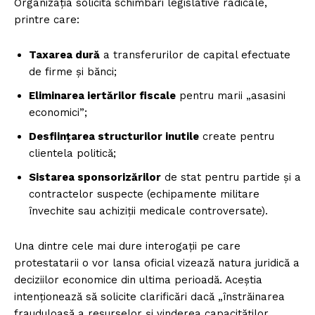
Organizația solicită schimbări legislative radicale,
printre care:
Taxarea dură
a transferurilor de capital efectuate
de firme și bănci;
Eliminarea iertărilor fiscale
pentru marii „asasini
economici”;
Desființarea structurilor inutile
create pentru
clientela politică;
Sistarea sponsorizărilor
de stat pentru partide și a
contractelor suspecte (echipamente militare
învechite sau achiziții medicale controversate).
Una dintre cele mai dure interogații pe care
protestatarii o vor lansa oficial vizează natura juridică a
deciziilor economice din ultima perioadă. Aceștia
intenționează să solicite clarificări dacă „înstrăinarea
frauduloasă a resurselor și vinderea capacităților