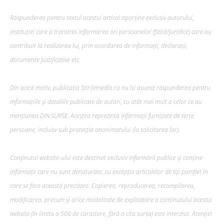
Răspunderea pentru textul acestui articol aparține exclusiv autorului,
instituției care a transmis informarea ori persoanelor (fizice/juridice) care au
contribuit la realizarea lui, prin acordarea de informații, declarații,
documente justificative etc.
Din acest motiv, publicația Stirilemedia.ro nu își asumă răspunderea pentru
informațiile și detaliile publicate de autori, cu atât mai mult a celor ce au
mențiunea DIN SURSE. Acestea reprezintă informații furnizate de terțe
persoane, incluisv sub protecția anonimatului (la solicitarea lor).
Conținutul website-ului este destinat exclusiv informării publice și conține
informații care nu sunt denaturate, cu excepția articolelor de tip pamflet în
care se face această precizare. Copierea, reproducerea, recompilarea,
modificarea, precum şi orice modalitate de exploatare a conținutului acestui
website (în limita a 500 de caractere, fără a cita sursa) este interzisă. Atenție!