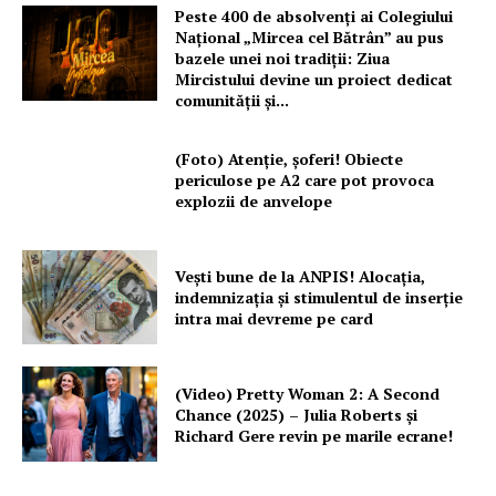
Peste 400 de absolvenți ai Colegiului
Național „Mircea cel Bătrân” au pus
bazele unei noi tradiții: Ziua
Mircistului devine un proiect dedicat
comunității și...
(Foto) Atenție, șoferi! Obiecte
periculose pe A2 care pot provoca
explozii de anvelope
Vești bune de la ANPIS! Alocația,
indemnizația și stimulentul de inserție
intra mai devreme pe card
(Video) Pretty Woman 2: A Second
Chance (2025) – Julia Roberts și
Richard Gere revin pe marile ecrane!