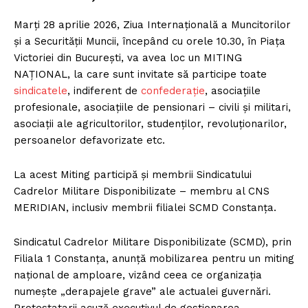
Marți 28 aprilie 2026, Ziua Internațională a Muncitorilor
și a Securității Muncii, începând cu orele 10.30, în Piața
Victoriei din București, va avea loc un MITING
NAȚIONAL, la care sunt invitate să participe toate
sindicatele
, indiferent de
confederație
, asociațiile
profesionale, asociațiile de pensionari – civili și militari,
asociații ale agricultorilor, studenților, revoluționarilor,
persoanelor defavorizate etc.
La acest Miting participă și membrii Sindicatului
Cadrelor Militare Disponibilizate – membru al CNS
MERIDIAN, inclusiv membrii filialei SCMD Constanța.
Sindicatul Cadrelor Militare Disponibilizate (SCMD), prin
Filiala 1 Constanța, anunță mobilizarea pentru un miting
național de amploare, vizând ceea ce organizația
numește „derapajele grave” ale actualei guvernări.
Protestatarii acuză executivul de gestionarea