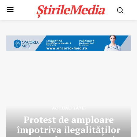
ȘtirileMedia
ACTUALITATE
Protest de amploare
împotriva ilegalităților