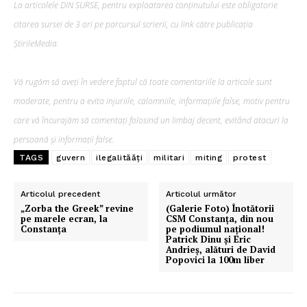
La articolele DIN SURSE, pentru exploatarea conținutului este obligatorie
citarea sursei de 3 ori pe parcursul scrierii, cu link către publicația
ȘtirileMedia.
Pentru și mai mult conținut
Vă rugăm să aveți în vedere faptul că toate comentariile la articole sunt
exclusiv!
moderate, pentru a evita injuriile, calomniile, informațiile false, motiv pentru
care vă încurajăm să comentați folosind un limbaj decent, evitând atacuri la
persoană și informații false.
TAGS
guvern
ilegalităăți
militari
miting
protest
Articolul precedent
Articolul următor
„Zorba the Greek” revine
(Galerie Foto) Înotătorii
pe marele ecran, la
CSM Constanța, din nou
Constanța
pe podiumul național!
Patrick Dinu și Eric
Andrieș, alături de David
Popovici la 100m liber
ABONEAZĂ-TE ACUM