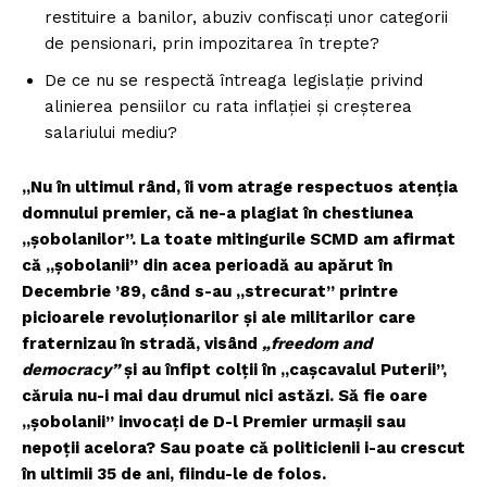
restituire a banilor, abuziv confiscați unor categorii
de pensionari, prin impozitarea în trepte?
De ce nu se respectă întreaga legislație privind
alinierea pensiilor cu rata inflației și creșterea
salariului mediu?
„Nu în ultimul rând, îi vom atrage respectuos atenția
domnului premier, că ne-a plagiat în chestiunea
„șobolanilor”. La toate mitingurile SCMD am afirmat
că „șobolanii” din acea perioadă au apărut în
Decembrie ’89, când s-au „strecurat” printre
picioarele revoluționarilor și ale militarilor care
fraternizau în stradă, visând
„freedom and
democracy”
și au înfipt colții în „cașcavalul Puterii”,
căruia nu-i mai dau drumul nici astăzi. Să fie oare
„șobolanii” invocați de D-l Premier urmașii sau
nepoții acelora? Sau poate că politicienii i-au crescut
în ultimii 35 de ani, fiindu-le de folos.