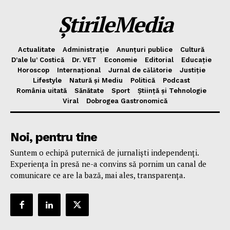
ȘtirileMedia
Actualitate
Administrație
Anunțuri publice
Cultură
D’ale lu’ Costică
Dr. VET
Economie
Editorial
Educație
Horoscop
Internațional
Jurnal de cǎlǎtorie
Justiție
Lifestyle
Natură și Mediu
Politică
Podcast
România uitată
Sănătate
Sport
Știință și Tehnologie
Viral
Dobrogea Gastronomică
Noi, pentru tine
Suntem o echipă puternică de jurnaliști independenți.
Experiența în presă ne-a convins să pornim un canal de
comunicare ce are la bază, mai ales, transparența.