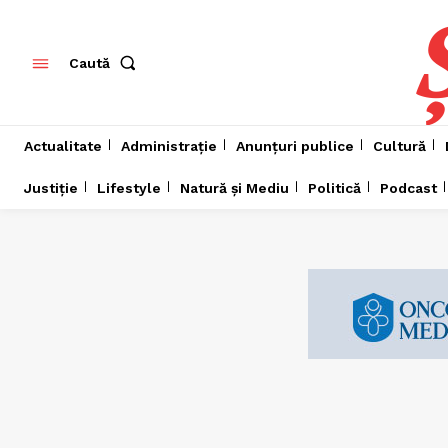
Caută
Actualitate
Administrație
Anunțuri publice
Cultură
Justiție
Lifestyle
Natură și Mediu
Politică
Podcast