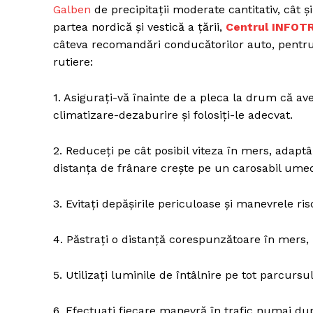
Galben
de precipitații moderate cantitativ, cât ș
partea nordică și vestică a țării,
Centrul INFOT
câteva recomandări conducătorilor auto, pentru o
rutiere:
1. Asigurați-vă înainte de a pleca la drum că av
climatizare-dezaburire şi folosiţi-le adecvat.
2. Reduceți pe cât posibil viteza în mers, adaptâ
distanța de frânare crește pe un carosabil ume
3. Evitați depășirile periculoase și manevrele ris
4. Păstrați o distanță corespunzătoare în mers, 
5. Utilizați luminile de întâlnire pe tot parcursul
6. Efectuați fiecare manevră în trafic numai du