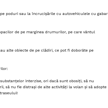
de pe poduri sau la încrucișările cu autovehiculele cu gabar
copacilor de pe marginea drumurilor, pe care vântul
au alte obiecte de pe clădiri, ce pot fi doborâte pe
ilor:
substanțelor interzise, ori dacă sunt obosiți, să nu
, să nu fie distrași de alte activități la volan și să adopte
traseului!