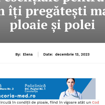
m îți pregătești m
ploaie și polei
By:
Elena
Date:
decembrie 13, 2023
rculă în condiții de ploaie, fiind în vigoare atât un
Cod