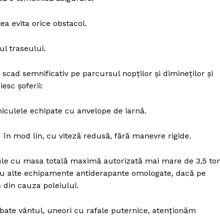
ie, pentru a putea evita orice obstacol.
arcursul traseului.
cad semnificativ pe parcursul nopților și dimineților și
iesc șoferii:
culele echipate cu anvelope de iarnă.
 în mod lin, cu viteză redusă, fără manevre rigide.
icule cu masa totală maximă autorizată mai mare de 3,5 to
sau alte echipamente antiderapante omologate, dacă pe
 din cauza poleiului.
 bate vântul, uneori cu rafale puternice, atenționăm