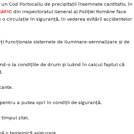
i un Cod Portocaliu de precipitații însemnate cantitativ, în
RAFIC
din Inspectoratul General al Poliției Române face
 circulație în siguranță, în vederea evitării accidentelor
eţi funcţionale sistemele de iluminare-semnalizare şi de
nd-o la condițiile de drum și luând în calcul faptul că
d.
cante.
pentru a putea opri în condiții de siguranță.
 timpul zilei.
pă o temeinică asigurare.