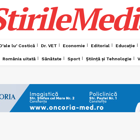
ȘtirileMedi
D’ale lu’ Costică
Dr. VET
Economie
Editorial
Educație
România uitată
Sănătate
Sport
Știință și Tehnologie
V