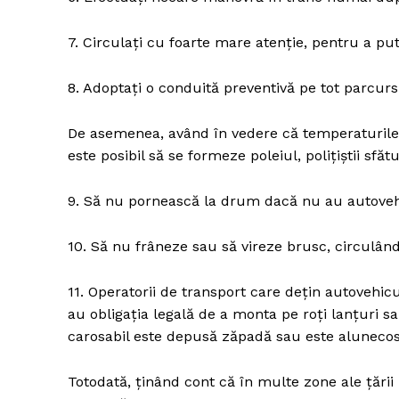
7. Circulați cu foarte mare atenţ
8. Adoptați o conduită preventivă pe tot p
De asemenea, având în vedere că temperaturile s
este posibil să se formeze poleiul, polițiștii sfătu
9. Să nu pornească la drum dacă nu au autovehi
10. Să nu frâneze sau să vireze brusc, circulând
11. Operatorii de transport care dețin autoveh
au obligația legală de a monta pe roți lanțuri 
carosabil este depusă zăpadă sau este alunecos
Totodată, ținând cont că în multe zone ale țării