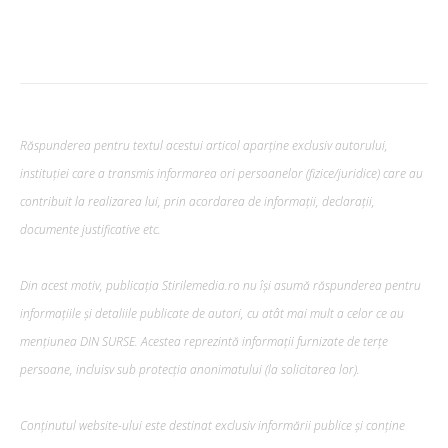
Răspunderea pentru textul acestui articol aparține exclusiv autorului,
instituției care a transmis informarea ori persoanelor (fizice/juridice) care au
contribuit la realizarea lui, prin acordarea de informații, declarații,
documente justificative etc.
Din acest motiv, publicația Stirilemedia.ro nu își asumă răspunderea pentru
informațiile și detaliile publicate de autori, cu atât mai mult a celor ce au
mențiunea DIN SURSE. Acestea reprezintă informații furnizate de terțe
persoane, incluisv sub protecția anonimatului (la solicitarea lor).
Conținutul website-ului este destinat exclusiv informării publice și conține