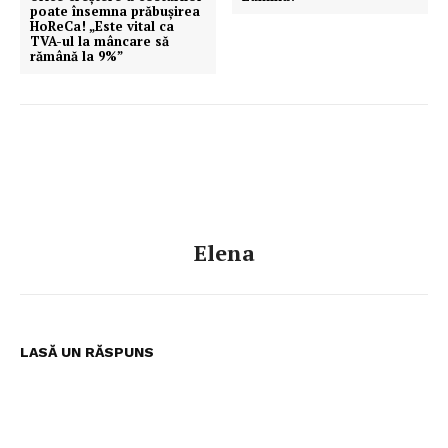
poate însemna prăbușirea
HoReCa! „Este vital ca
TVA-ul la mâncare să
rămână la 9%”
Elena
LASĂ UN RĂSPUNS