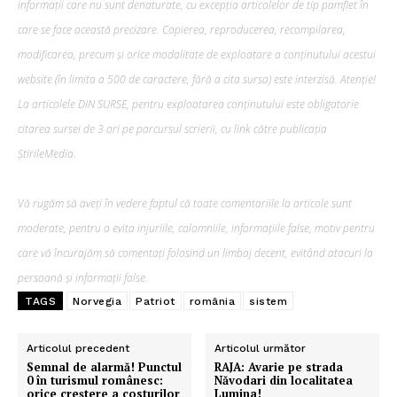
informații care nu sunt denaturate, cu excepția articolelor de tip pamflet în
care se face această precizare. Copierea, reproducerea, recompilarea,
modificarea, precum şi orice modalitate de exploatare a conținutului acestui
website (în limita a 500 de caractere, fără a cita sursa) este interzisă. Atenție!
La articolele DIN SURSE, pentru exploatarea conținutului este obligatorie
citarea sursei de 3 ori pe parcursul scrierii, cu link către publicația
ȘtirileMedia.
Vă rugăm să aveți în vedere faptul că toate comentariile la articole sunt
moderate, pentru a evita injuriile, calomniile, informațiile false, motiv pentru
care vă încurajăm să comentați folosind un limbaj decent, evitând atacuri la
persoană și informații false.
TAGS
Norvegia
Patriot
românia
sistem
Articolul precedent
Articolul următor
Semnal de alarmă! Punctul
RAJA: Avarie pe strada
0 în turismul românesc:
Năvodari din localitatea
orice creștere a costurilor
Lumina!