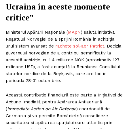
Ucraina în aceste momente
critice”
Ministerul Apărării Naționale (
MApN
) salută inițiativa
Regatului Norvegiei de a sprijini România în achiziția
unui sistem avansat de
rachete sol-aer Patriot
. Decizia
guvernului norvegian de a contribui semnificativ la
această achiziție, cu 1.4 miliarde NOK (aproximativ 127
milioane USD), a fost anunțată la Reuniunea Consiliului
statelor nordice de la Reykjavik, care are loc în
perioada 28-31 octombrie.
Această contribuție financiară este parte a Inițiativei de
Acțiune Imediată pentru Apărarea Antiaeriană
(
Immediate Action on Air Defense
) coordonată de
Germania și va permite României să consolideze
securitatea și apărarea spațiului euro-atlantic prin