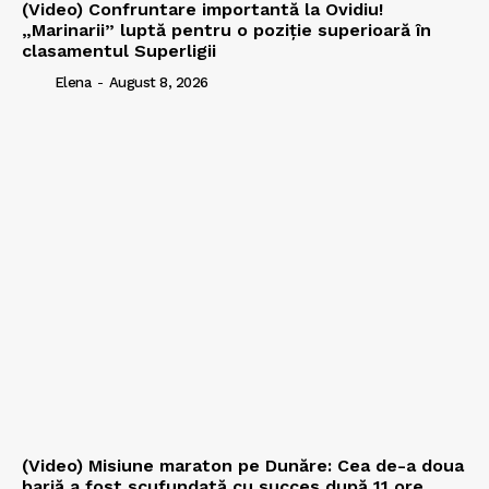
(Video) Confruntare importantă la Ovidiu!
„Marinarii” luptă pentru o poziție superioară în
clasamentul Superligii
Elena
-
August 8, 2026
(Video) Misiune maraton pe Dunăre: Cea de-a doua
barjă a fost scufundată cu succes după 11 ore