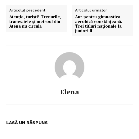
exclusiv!
Articolul precedent
Articolul următor
Atenție, turiști! Trenurile,
Aur pentru gimnastica
tramvaiele și metroul din
aerobică constănțeană.
Atena nu circulă
Trei titluri naționale la
juniori II
ABONEAZĂ-TE ACUM
Elena
StirileMedia.ro
LASĂ UN RĂSPUNS
Despre noi