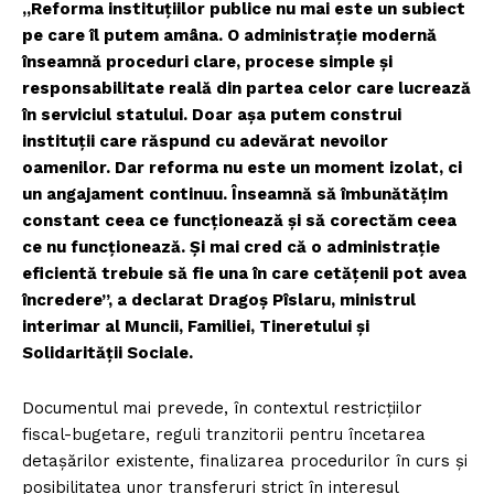
„Reforma instituțiilor publice nu mai este un subiect
pe care îl putem amâna. O administrație modernă
înseamnă proceduri clare, procese simple și
responsabilitate reală din partea celor care lucrează
în serviciul statului. Doar așa putem construi
instituții care răspund cu adevărat nevoilor
oamenilor. Dar reforma nu este un moment izolat, ci
un angajament continuu. Înseamnă să îmbunătățim
constant ceea ce funcționează și să corectăm ceea
ce nu funcționează. Și mai cred că o administrație
eficientă trebuie să fie una în care cetățenii pot avea
încredere”, a declarat Dragoș Pîslaru, ministrul
interimar al Muncii, Familiei, Tineretului și
Solidarității Sociale.
Documentul mai prevede, în contextul restricțiilor
fiscal-bugetare, reguli tranzitorii pentru încetarea
detașărilor existente, finalizarea procedurilor în curs și
posibilitatea unor transferuri strict în interesul