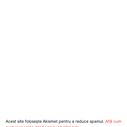
Contactați-ne
Fii reporter
Politica cookie-uri
Politica de Confidențialitate
Publicitate
Acest site folosește Akismet pentru a reduce spamul.
Află cum