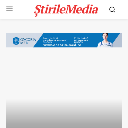
ȘtirileMedia