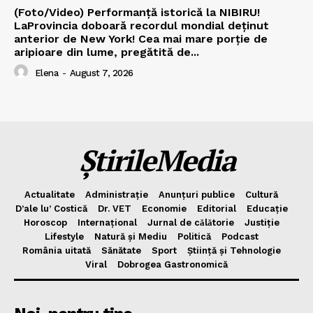
(Foto/Video) Performanță istorică la NIBIRU!
LaProvincia doboară recordul mondial deținut
anterior de New York! Cea mai mare porție de
aripioare din lume, pregătită de...
Elena
-
August 7, 2026
ȘtirileMedia
Actualitate
Administrație
Anunțuri publice
Cultură
D’ale lu’ Costică
Dr. VET
Economie
Editorial
Educație
Horoscop
Internațional
Jurnal de cǎlǎtorie
Justiție
Lifestyle
Natură și Mediu
Politică
Podcast
România uitată
Sănătate
Sport
Știință și Tehnologie
Viral
Dobrogea Gastronomică