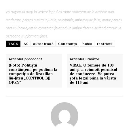
Vă rugăm să aveți în vedere faptul că toate comentariile la articole sunt
moderate, pentru a evita injuriile, calomniile, informațiile false, motiv pentru
care vă încurajăm să comentați folosind un limbaj decent, evitând atacuri la
persoană și informații false.
TAGS
A0
autostradă
Constanța
închis
restricții
Articolul precedent
Articolul următor
(Foto) Polițiștii
VIRAL. O femeie de 108
constănțeni, pe podium la
ani și-a reînnoit permisul
competiția de Brazilian
de conducere. Va putea
Jiu-Jitsu „CONTROL BJJ
șofa legal până la vârsta
OPEN”
de 115 ani