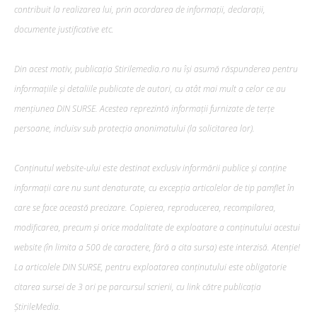
contribuit la realizarea lui, prin acordarea de informații, declarații,
documente justificative etc.
Din acest motiv, publicația Stirilemedia.ro nu își asumă răspunderea pentru
informațiile și detaliile publicate de autori, cu atât mai mult a celor ce au
mențiunea DIN SURSE. Acestea reprezintă informații furnizate de terțe
persoane, incluisv sub protecția anonimatului (la solicitarea lor).
Conținutul website-ului este destinat exclusiv informării publice și conține
informații care nu sunt denaturate, cu excepția articolelor de tip pamflet în
care se face această precizare. Copierea, reproducerea, recompilarea,
modificarea, precum şi orice modalitate de exploatare a conținutului acestui
website (în limita a 500 de caractere, fără a cita sursa) este interzisă. Atenție!
La articolele DIN SURSE, pentru exploatarea conținutului este obligatorie
citarea sursei de 3 ori pe parcursul scrierii, cu link către publicația
ȘtirileMedia.