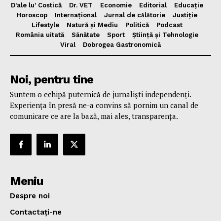
D’ale lu’ Costică
Dr. VET
Economie
Editorial
Educație
Horoscop
Internațional
Jurnal de cǎlǎtorie
Justiție
Lifestyle
Natură și Mediu
Politică
Podcast
România uitată
Sănătate
Sport
Știință și Tehnologie
Viral
Dobrogea Gastronomică
Noi, pentru tine
Suntem o echipă puternică de jurnaliști independenți.
Experiența în presă ne-a convins să pornim un canal de
comunicare ce are la bază, mai ales, transparența.
Meniu
Despre noi
Contactați-ne