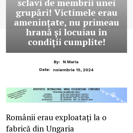
sclavi de membrii unei
grupări! Victimele erau
amenințate, nu primeau
hrană și locuiau în
condiții cumplite!
By:
N Maria
noiembrie 15, 2024
Date:
Românii erau exploatați la o
fabrică din Ungaria