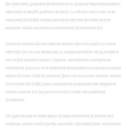
Din acest motiv, publicația Stirilemedia.ro nu își asumă răspunderea pentru
informațiile și detaliile publicate de autori, cu atât mai mult a celor ce au
mențiunea DIN SURSE. Acestea reprezintă informații furnizate de terțe
persoane, incluisv sub protecția anonimatului (la solicitarea lor).
Conținutul website-ului este destinat exclusiv informării publice și conține
informații care nu sunt denaturate, cu excepția articolelor de tip pamflet în
care se face această precizare. Copierea, reproducerea, recompilarea,
modificarea, precum şi orice modalitate de exploatare a conținutului acestui
website (în limita a 500 de caractere, fără a cita sursa) este interzisă. Atenție!
La articolele DIN SURSE, pentru exploatarea conținutului este obligatorie
citarea sursei de 3 ori pe parcursul scrierii, cu link către publicația
ȘtirileMedia.
Vă rugăm să aveți în vedere faptul că toate comentariile la articole sunt
moderate, pentru a evita injuriile, calomniile, informațiile false, motiv pentru