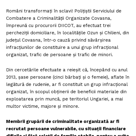
Români transformați în sclavi! Polițiștii Serviciului de
Combatere a Criminalității Organizate Covasna,
împreună cu procurorii DIICOT, au efectuat trei
percheziții domiciliare, în localitățile Ozun și Chilieni, din
județul Covasna, într-o cauză privind săvârșirea
infracțiunilor de constituire a unui grup infracțional
organizat, trafic de persoane și trafic de minori.
Din cercetările efectuate a reieșit că, începând cu anul
2013, șase persoane (cinci bărbați și o femeie), aflate în
legătură de rudenie, ar fi constituit un grup infracțional
organizat, în scopul obținerii de beneficii materiale din
exploatarea prin muncă, pe teritoriul Ungariei, a mai
multor victime, majore și minore.
Membrii grupării de criminalitate organizată ar fi
recrutat persoane vulnerabile, cu situații financiare
dificile și fără relații de familie stabile, pentru a evita