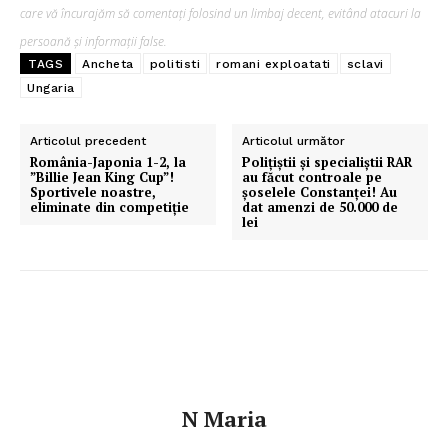
care vă încurajăm să comentați folosind un limbaj decent, evitând atacuri la
persoană și informații false.
TAGS
Ancheta
politisti
romani exploatati
sclavi
Ungaria
Articolul precedent
Articolul următor
România-Japonia 1-2, la
Polițiștii și specialiștii RAR
”Billie Jean King Cup”!
au făcut controale pe
Sportivele noastre,
șoselele Constanței! Au
eliminate din competiție
dat amenzi de 50.000 de
lei
N Maria