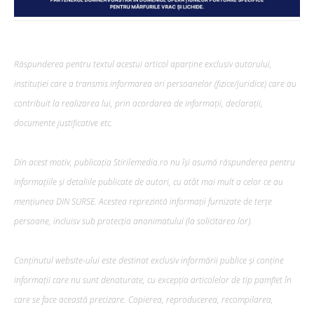
Răspunderea pentru textul acestui articol aparține exclusiv autorului,
instituției care a transmis informarea ori persoanelor (fizice/juridice) care au
contribuit la realizarea lui, prin acordarea de informații, declarații,
documente justificative etc.
Din acest motiv, publicația Stirilemedia.ro nu își asumă răspunderea pentru
informațiile și detaliile publicate de autori, cu atât mai mult a celor ce au
mențiunea DIN SURSE. Acestea reprezintă informații furnizate de terțe
persoane, incluisv sub protecția anonimatului (la solicitarea lor).
Conținutul website-ului este destinat exclusiv informării publice și conține
informații care nu sunt denaturate, cu excepția articolelor de tip pamflet în
care se face această precizare. Copierea, reproducerea, recompilarea,