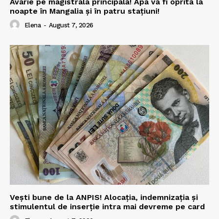
Avarie pe magistrala principală! Apa va fi oprită la
noapte în Mangalia și în patru stațiuni!
Elena
-
August 7, 2026
Vești bune de la ANPIS! Alocația, indemnizația și
stimulentul de inserție intra mai devreme pe card