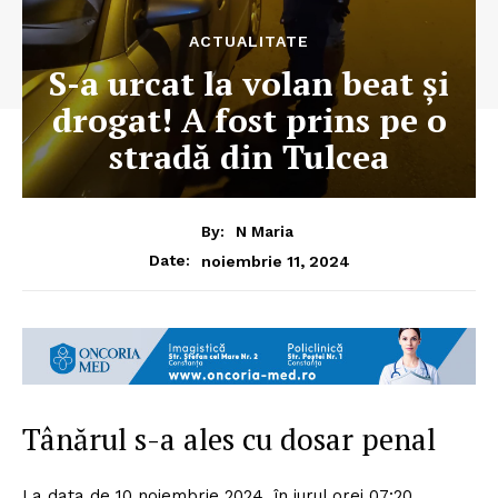
ACTUALITATE
S-a urcat la volan beat şi
drogat! A fost prins pe o
stradă din Tulcea
By:
N Maria
noiembrie 11, 2024
Date:
Tânărul s-a ales cu dosar penal
La data de 10 noiembrie 2024, în jurul orei 07:20,