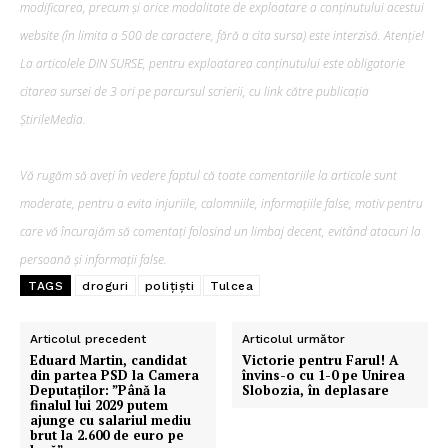
modificarea, precum şi orice modalitate de exploatare a conținutului acestui
website (în limita a 500 de caractere, fără a cita sursa) este interzisă. Atenție!
La articolele DIN SURSE, pentru exploatarea conținutului este obligatorie
citarea sursei de 3 ori pe parcursul scrierii, cu link către publicația
ȘtirileMedia.
Vă rugăm să aveți în vedere faptul că toate comentariile la articole sunt
moderate, pentru a evita injuriile, calomniile, informațiile false, motiv pentru
care vă încurajăm să comentați folosind un limbaj decent, evitând atacuri la
persoană și informații false.
TAGS
droguri
polițiști
Tulcea
Articolul precedent
Articolul următor
Eduard Martin, candidat
Victorie pentru Farul! A
din partea PSD la Camera
învins-o cu 1-0 pe Unirea
Deputaților: ”Până la
Slobozia, în deplasare
finalul lui 2029 putem
ajunge cu salariul mediu
brut la 2.600 de euro pe