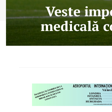
Veste impo
medicală c