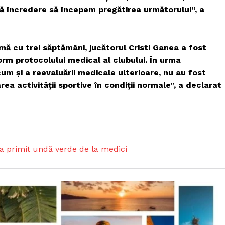
ă încredere să începem pregătirea următorului”, a
mă cu trei săptămâni, jucătorul Cristi Ganea a fost
rm protocolului medical al clubului. În urma
cum și a reevaluării medicale ulterioare, nu au fost
ea activității sportive în condiții normale”, a declarat
mai mult
 a primit undă verde de la medici
xclusiv!
StirileMedia.ro
Despre noi
Contactați-ne