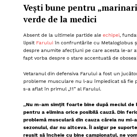
Vești bune pentru „marinari
verde de la medici
Absent de la ultimele partide ale
echipei
, funda
lipsit
Farului
în confruntările cu Metaloglobus ș
despre anumite afecțiuni pe care acesta le-ar av
fapt vorba despre o stare accentuată de obosea
Vetaranul din defensiva Farului a fost un jucăto
probleme musculare nu l-au împiedicat să fie pe t
s-a aflat în primul „11” al Farului.
„Nu m-am simțit foarte bine după meciul de l
pentru a elimina orice posibilă cauză. Din feri
problemă musculară din cauza căreia nu mi-am 
sezonului, dar nu altceva. Îi asigur pe suport
reușit să încheie cu bine campionatul, ne v