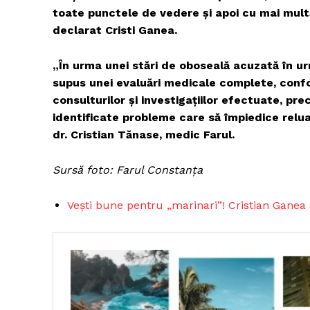
toate punctele de vedere și apoi cu mai mult
declarat Cristi Ganea.
„În urma unei stări de oboseală acuzată în ur
supus unei evaluări medicale complete, confo
consulturilor și investigațiilor efectuate, pre
identificate probleme care să împiedice reluar
dr. Cristian Tănase, medic Farul.
Sursă foto: Farul Constanța
Pentru și 
Vești bune pentru „marinari”! Cristian Ganea
conținut e