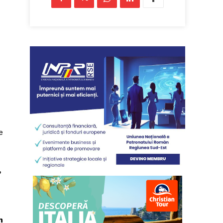
e
,
n