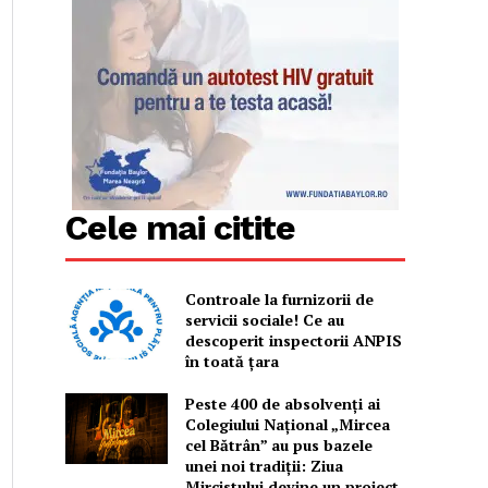
Cele mai citite
Controale la furnizorii de
servicii sociale! Ce au
descoperit inspectorii ANPIS
în toată țara
Peste 400 de absolvenți ai
Colegiului Național „Mircea
cel Bătrân” au pus bazele
unei noi tradiții: Ziua
Mircistului devine un proiect