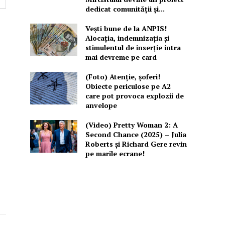
dedicat comunității și...
Vești bune de la ANPIS!
Alocația, indemnizația și
stimulentul de inserție intra
mai devreme pe card
(Foto) Atenție, șoferi!
Obiecte periculose pe A2
care pot provoca explozii de
anvelope
(Video) Pretty Woman 2: A
Second Chance (2025) – Julia
Roberts și Richard Gere revin
pe marile ecrane!