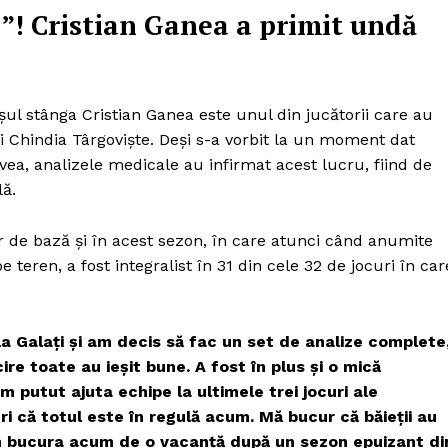
”! Cristian Ganea a primit undă
șul stânga Cristian Ganea este unul din jucătorii care au
i Chindia Târgoviște. Deși s-a vorbit la un moment dat
ea, analizele medicale au infirmat acest lucru, fiind de
lă.
r de bază și în acest sezon, în care atunci când anumite
eren, a fost integralist în 31 din cele 32 de jocuri în car
a Galați și am decis să fac un set de analize complete
cire toate au ieșit bune. A fost în plus și o mică
putut ajuta echipe la ultimele trei jocuri ale
eri că totul este în regulă acum. Mă bucur că băieții au
om bucura acum de o vacanță după un sezon epuizant di