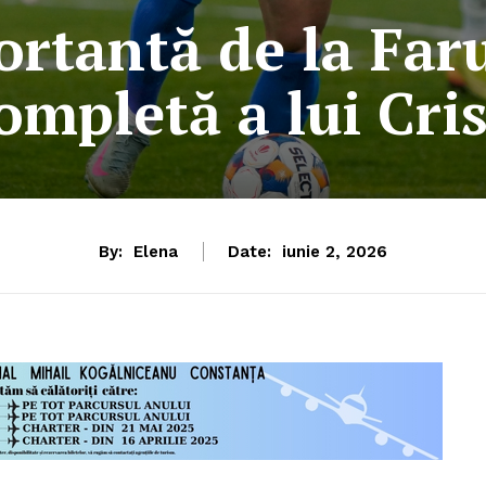
rtantă de la Faru
ompletă a lui Cri
By:
Elena
Date:
iunie 2, 2026