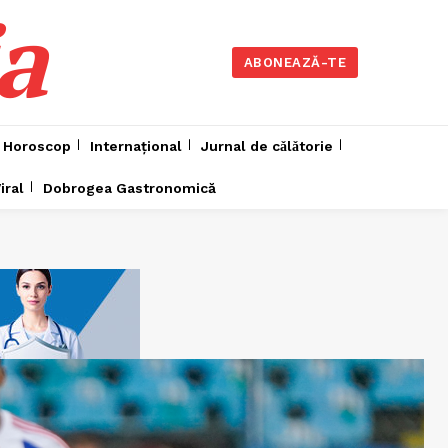
a
ABONEAZĂ-TE
Horoscop
Internațional
Jurnal de cǎlǎtorie
iral
Dobrogea Gastronomică