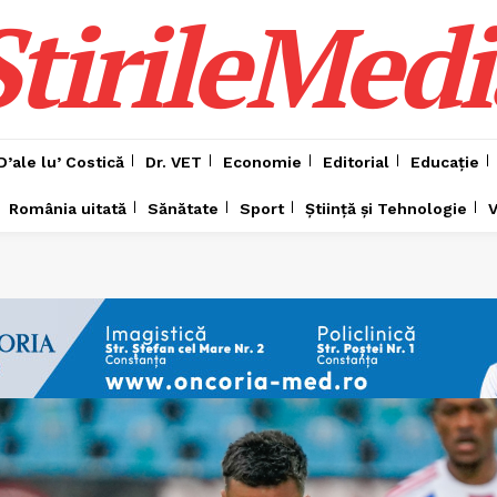
ȘtirileMedi
D’ale lu’ Costică
Dr. VET
Economie
Editorial
Educație
România uitată
Sănătate
Sport
Știință și Tehnologie
V