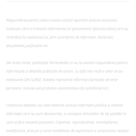
Răspunderea pentru textul acestui articol aparține exclusiv autorului,
instituției care a transmis informarea ori persoanelor (fizice/juridice) care au
contribuit la realizarea lui, prin acordarea de informații, declarații,
documente justificative etc.
Din acest motiv, publicația Stirilemedia.ro nu își asumă răspunderea pentru
informațiile și detaliile publicate de autori, cu atât mai mult a celor ce au
mențiunea DIN SURSE. Acestea reprezintă informații furnizate de terțe
persoane, incluisv sub protecția anonimatului (la solicitarea lor).
Conținutul website-ului este destinat exclusiv informării publice și conține
informații care nu sunt denaturate, cu excepția articolelor de tip pamflet în
care se face această precizare. Copierea, reproducerea, recompilarea,
modificarea, precum şi orice modalitate de exploatare a conținutului acestui