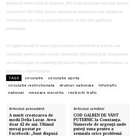
website (în limita a 500 de caractere, fără a cita sursa) este interzisă. Atenție!
La articolele DIN SURSE, pentru exploatarea conținutului este obligatorie
citarea sursei de 3 ori pe parcursul scrierii, cu link către publicația
ȘtirileMedia.
Vă rugăm să aveți în vedere faptul că toate comentariile la articole sunt
moderate, pentru a evita injuriile, calomniile, informațiile false, motiv pentru
care vă încurajăm să comentați folosind un limbaj decent, evitând atacuri la
persoană și informații false.
TAGS
circulatie
circulatie oprita
circulatie restrictionata
drumuri nationale
Infotrafic
national
ninsoare viscolita
restrictii trafic
Articolul precedent
Articolul următor
A murit creatoarea de
COD GALBEN DE VÂNT
modă Delia Lazar. Avea
PUTERNIC la Constanța.
doar 42 de ani. Ultimul
Numerele de urgență unde
mesaj postat pe
puteți suna pentru a
Facebook: „Sunt dispusă
semnala orice problemă