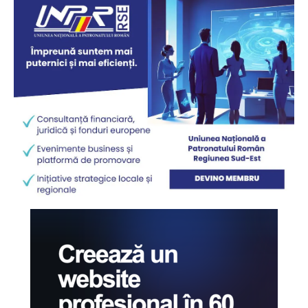
StirileMedia.ro
Despre noi
Contactați-ne
Fii reporter
Politica cookie-uri
Politica de Confidențialitate
Publicitate