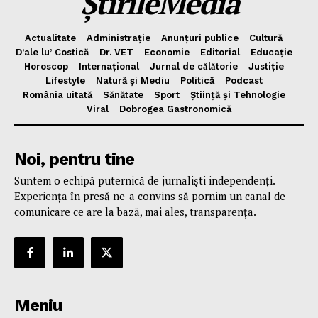
ȘtirileMedia
Actualitate
Administrație
Anunțuri publice
Cultură
D’ale lu’ Costică
Dr. VET
Economie
Editorial
Educație
Horoscop
Internațional
Jurnal de cǎlǎtorie
Justiție
Lifestyle
Natură și Mediu
Politică
Podcast
România uitată
Sănătate
Sport
Știință și Tehnologie
Viral
Dobrogea Gastronomică
Noi, pentru tine
Suntem o echipă puternică de jurnaliști independenți.
Experiența în presă ne-a convins să pornim un canal de
comunicare ce are la bază, mai ales, transparența.
Meniu